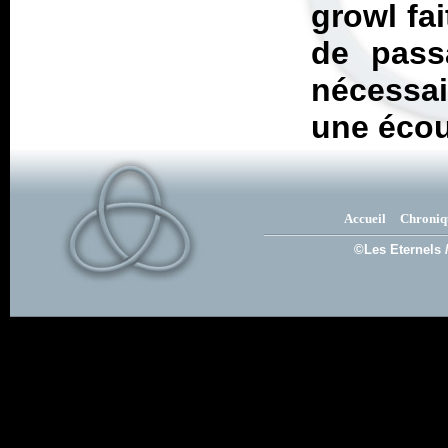
growl fa
de passa
nécessa
une écou
Accueil
Chroniq
©Les Eternels 