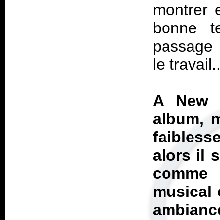
montrer e
bonne t
passage 
le travail..
A New C
album, m
faiblesse
alors il
comme u
musical 
ambianc