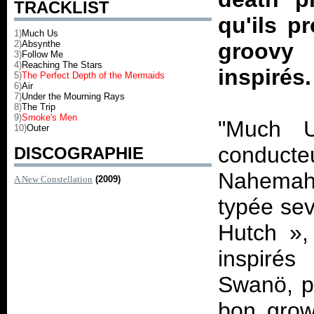
TRACKLIST
qu'ils p
1)
Much Us
2)
Absynthe
groovy
3)
Follow Me
4)
Reaching The Stars
inspirés
5)
The Perfect Depth of the Mermaids
6)
Air
7)
Under the Mourning Rays
8)
The Trip
9)
Smoke's Men
"Much U
10)
Outer
conducteu
DISCOGRAPHIE
Nahemah.
A New Constellation
(2009)
typée sev
Hutch », 
inspiré
Swanö, p
bon growl