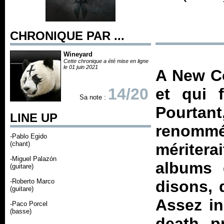
CHRONIQUE PAR ...
Wineyard
Cette chronique a été mise en ligne
le 01 juin 2021
A New Co
14/20
et qui f
Sa note :
Pourtan
LINE UP
renomm
-Pablo Egido
(chant)
méritera
-Miguel Palazón
albums 
(guitare)
-Roberto Marco
disons, 
(guitare)
Assez in
-Paco Porcel
(basse)
death p