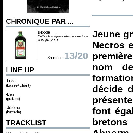
CHRONIQUE PAR ...
Jeune gr
Dexxie
Cette chronique a été mise en ligne
le 01 juin 2021
Necros e
13/20
premièr
Sa note :
nom de
LINE UP
format
-Ludo
(basse+chant)
décide d
-Ben
présente
(guitare)
-Jérôme
font éga
(batterie)
breton
TRACKLIST