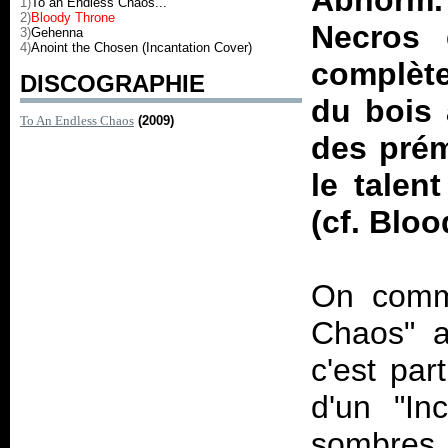
Abnorm.
1)
To an Endless Chaos...
2)
Bloody Throne
Necros 
3)
Gehenna
4)
Anoint the Chosen (Incantation Cover)
complète
DISCOGRAPHIE
du bois 
To An Endless Chaos
(2009)
des prém
le talen
(cf. Bloo
On comme
Chaos" a
c'est par
d'un "I
sombres 