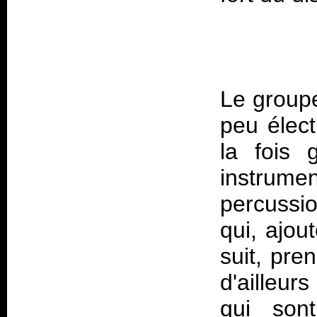
Le group
peu élect
la fois 
instrume
percussi
qui, ajou
suit, pre
d'ailleur
qui sont