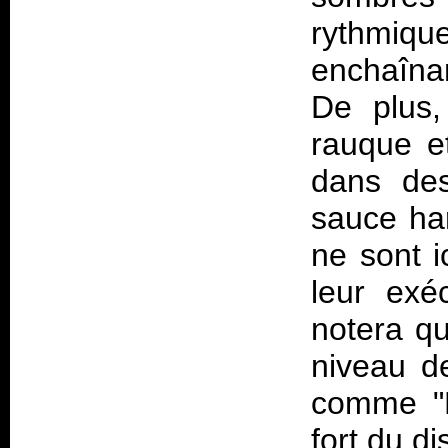
rythmiqu
enchaînan
De plus,
rauque e
dans des
sauce ha
ne sont i
leur exé
notera q
niveau de
comme "B