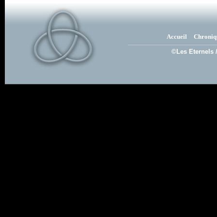
Accueil
Chroniq
©Les Eternels 