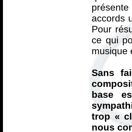
présente
accords u
Pour résu
ce qui po
musique e
Sans fa
composi
base es
sympath
trop « c
nous con