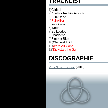
TRACKLIST
1)
Critical
2)
Another Fuckin' French
3)
Sunkissed
4)
Painkiller
5)
You Alone
6)
Whore
7)
So Loaded
8)
Headache
9)
Black n Blue
10)
We Said It All
11)
We're All Gone
12)
Kickstart the Sun
DISCOGRAPHIE
Villa Nova Junction
(2009)