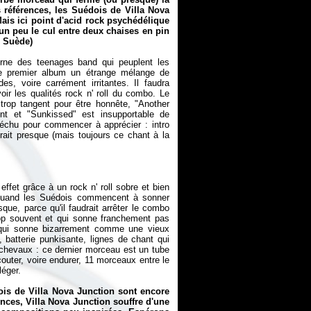
s références, les Suédois de Villa Nova
 Mais ici point d'acid rock psychédélique
un peu le cul entre deux chaises en pin
 Suède)
erne des teenages band qui peuplent les
 ce premier album un étrange mélange de
s, voire carrément irritantes. Il faudra
ir les qualités rock n' roll du combo. Le
 trop tangent pour être honnête, "Another
ent et "Sunkissed" est insupportable de
k péchu pour commencer à apprécier : intro
rait presque (mais toujours ce chant à la
ffet grâce à un rock n' roll sobre et bien
Et quand les Suédois commencent à sonner
que, parce qu'il faudrait arrêter le combo
rop souvent et qui sonne franchement pas
" (qui sonne bizarrement comme une vieux
 batterie punkisante, lignes de chant qui
s chevaux : ce dernier morceau est un tube
couter, voire endurer, 11 morceaux entre le
léger.
is de Villa Nova Junction sont encore
ences, Villa Nova Junction souffre d'une