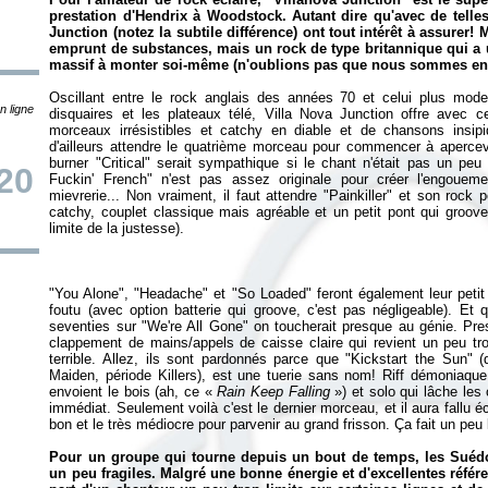
prestation d'Hendrix à Woodstock. Autant dire qu'avec de telle
Junction (notez la subtile différence) ont tout intérêt à assurer!
emprunt de substances, mais un rock de type britannique qui a 
massif à monter soi-même (n'oublions pas que nous sommes en
Oscillant entre le rock anglais des années 70 et celui plus mod
n ligne
disquaires et les plateaux télé, Villa Nova Junction offre avec
morceaux irrésistibles et catchy en diable et de chansons insipide
d'ailleurs attendre le quatrième morceau pour commencer à apercevo
burner "Critical" serait sympathique si le chant n'était pas un peu
/20
Fuckin' French" n'est pas assez originale pour créer l'engouem
mievrerie... Non vraiment, il faut attendre "Painkiller" et son roc
catchy, couplet classique mais agréable et un petit pont qui groove
"You Alone", "Headache" et "So Loaded" feront également leur petit e
foutu (avec option batterie qui groove, c'est pas négligeable). 
seventies sur "We're All Gone" on toucherait presque au génie. Pres
clappement de mains/appels de caisse claire qui revient un peu t
terrible. Allez, ils sont pardonnés parce que "Kickstart the Sun
Maiden, période Killers), est une tuerie sans nom! Riff démoniaque,
envoient le bois (ah, ce «
Rain Keep Falling
») et solo qui lâche le
immédiat. Seulement voilà c'est le dernier morceau, et il aura fallu é
bon et le très médiocre pour parvenir au grand frisson. Ça fait un peu 
Pour un groupe qui tourne depuis un bout de temps, les Suédo
un peu fragiles. Malgré une bonne énergie et d'excellentes référ