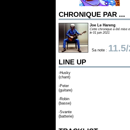
CHRONIQUE PAR ...
Joe Le Hareng
Cette chronique a été mise e
le 01 juin 2021
11.5
Sa note :
LINE UP
-Husky
(chant)
-Peter
(guitare)
-Robin
(basse)
-Svante
(batterie)