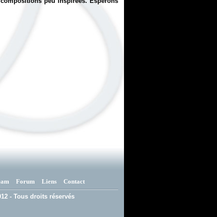
de compositions peu inspirées. Espérons
eam
Forum
Liens
Contact
12 - Tous droits réservés