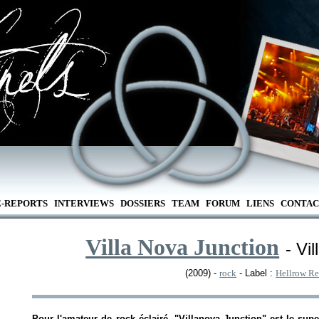
E-REPORTS
INTERVIEWS
DOSSIERS
TEAM
FORUM
LIENS
CONTAC
Villa Nova Junction
- Vi
(2009) -
rock
- Label :
Hellrow Re
Pour l'amateur de rock éclairé, "Villanova Junction" est le su