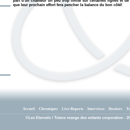
part d'un chanteur un peu trop limite sur certaines lignes et 
que leur prochain effort fera pencher la balance du bon côté!
Accueil
Chroniques
Live-Reports
Interviews
Dossiers
T
©Les Eternels / Totoro mange des enfants corporation - 20