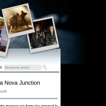
T
lla Nova Junction
cords
perbe morceau qui ferme (ou presque) la