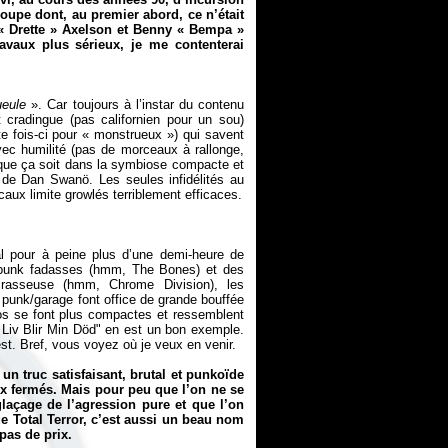
upe dont, au premier abord, ce n’était
« Drette » Axelson et Benny « Bempa »
avaux plus sérieux, je me contenterai
ueule
». Car toujours à l’instar du contenu
cradingue (pas californien pour un sou)
 fois-ci pour « monstrueux ») qui savent
avec humilité (pas de morceaux à rallonge,
que ça soit dans la symbiose compacte et
le de Dan Swanö. Les seules infidélités au
otal pour à peine plus d’une demi-heure de
e punk fadasses (hmm, The Bones) et des
 crasseuse (hmm, Chrome Division), les
punk/garage font office de grande bouffée
pos se font plus compactes et ressemblent
 Liv Blir Min Död" en est un bon exemple.
st. Bref, vous voyez où je veux en venir.
n truc satisfaisant, brutal et punkoïde
eux fermés. Mais pour peu que l’on ne se
glaçage de l’agression pure et que l’on
ue Total Terror, c’est aussi un beau nom
pas de prix.