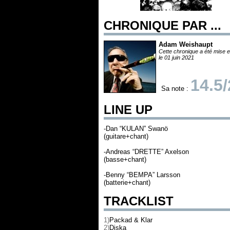
CHRONIQUE PAR ...
Adam Weishaupt
Cette chronique a été mise e
le 01 juin 2021
14.5
Sa note :
LINE UP
-Dan “KULAN” Swanö
(guitare+chant)
-Andreas “DRETTE” Axelson
(basse+chant)
-Benny “BEMPA” Larsson
(batterie+chant)
TRACKLIST
1)
Packad & Klar
2)
Diska