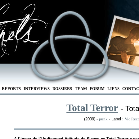
E-REPORTS
INTERVIEWS
DOSSIERS
TEAM
FORUM
LIENS
CONTAC
Total Terror
- Tota
(2009) -
punk
- Label :
Vic Rec
A l’instar de l’
Undisputed Attitude
de Slayer, ce
Total Terror
a ser