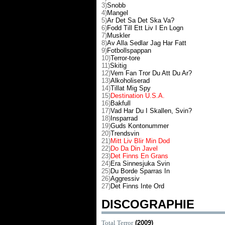
3)
Snobb
4)
Mangel
5)
Ar Det Sa Det Ska Va?
6)
Fodd Till Ett Liv I En Logn
7)
Muskler
8)
Av Alla Sedlar Jag Har Fatt
9)
Fotbollspappan
10)
Terror-tore
11)
Skitig
12)
Vem Fan Tror Du Att Du Ar?
13)
Alkoholiserad
14)
Tillat Mig Spy
15)
Destination U.S.A.
16)
Bakfull
17)
Vad Har Du I Skallen, Svin?
18)
Insparrad
19)
Guds Kontonummer
20)
Trendsvin
21)
Mitt Liv Blir Min Dod
22)
Do Da Din Javel
23)
Det Finns En Grans
24)
Era Sinnesjuka Svin
25)
Du Borde Sparras In
26)
Aggressiv
27)
Det Finns Inte Ord
DISCOGRAPHIE
Total Terror
(2009)