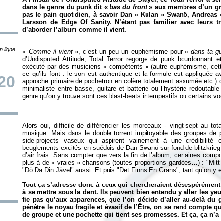
dans le genre du punk dit «
bas du front
» aux membres d’un gro
pas le pain quotidien, à savoir Dan « Kulan » Swanö, Andreas 
Larsson de Edge Of Sanity. N’étant pas familier avec leurs tr
d’aborder l’album comme il vient.
n ligne
«
Comme il vient
», c’est un peu un euphémisme pour «
dans ta g
d’
Undisputed Attitude
,
Total Terror
regorge de punk bourdonnant et 
exécuté par des musiciens « compétents » (autre euphémisme, cette
ce qu’ils font : le son est authentique et la formule est appliquée 
/20
approche primaire de pochetron en colère totalement assumée etc.) 
minimaliste entre basse, guitare et batterie ou l’hystérie redoutab
Alors oui, difficile de différencier les morceaux - vingt-sept au t
musique. Mais dans le double torrent impitoyable des groupes d
side-projects vaseux qui aspirent vainement à une crédibilité
beuglements excités en suédois de Dan Swanö sur fond de blitzkrieg 
d’air frais. Sans compter que vers la fin de l’album, certaines com
plus à de « vraies » chansons (toutes proportions gardées…) : "Mitt
"Dö Då Din Jävel" aussi. Et puis "Det Finns En Gräns", tant qu’on y e
Tout ça s’adresse donc à ceux qui chercheraient désespérément u
à se mettre sous la dent. Ils peuvent bien entendu y aller les y
fie pas qu’aux apparences, que l’on décide d’aller au-delà du 
pénètre le noyau fragile et évasif de l’Être, on se rend compte q
de groupe et une pochette qui tient ses promesses. Et ça, ça n’a 