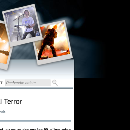
T
l Terror
ords
vi, au cours des années 90, d’incursion