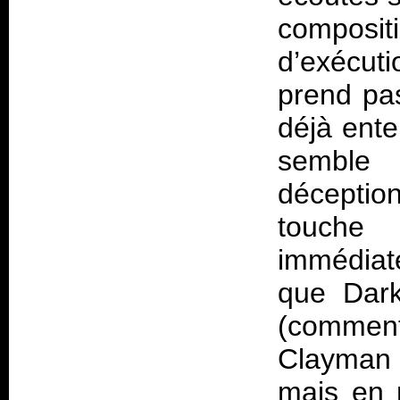
composi
d’exécut
prend pas
déjà ente
semble
décepti
touche 
immédiat
que Dark
(commen
Clayman
mais en 