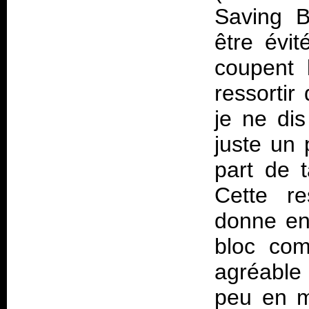
Saving B
être évit
coupent 
ressortir
je ne di
juste un
part de 
Cette r
donne en 
bloc com
agréable 
peu en mi