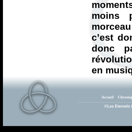
moments
moins p
morceau 
c’est do
donc p
révoluti
en musi
Accueil
Chroniq
©Les Eternels 