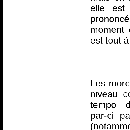
elle est
prononcé
moment ê
Les morc
niveau c
tempo do
par-ci p
(notamme