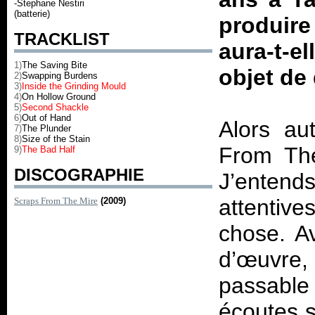
-Stephane Nestiri
(batterie)
produire
TRACKLIST
aura-t-e
1)
The Saving Bite
objet de 
2)
Swapping Burdens
3)
Inside the Grinding Mould
4)
On Hollow Ground
5)
Second Shackle
6)
Out of Hand
Alors au
7)
The Plunder
8)
Size of the Stain
From Th
9)
The Bad Half
DISCOGRAPHIE
J’entends
attentive
Scraps From The Mire
(2009)
chose. A
d’œuvr
passable
écoutes s