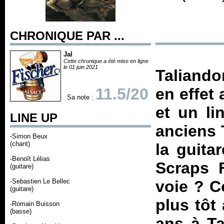
CHRONIQUE PAR ...
Jal
Cette chronique a été mise en ligne
le 01 juin 2021
Taliando
11.5/20
en effet
Sa note :
et un li
LINE UP
anciens 
-Simon Beux
(chant)
la guita
-Benoît Lélias
Scraps 
(guitare)
-Sebastien Le Bellec
voie ? C
(guitare)
plus tôt
-Romain Buisson
(basse)
ans à Ta