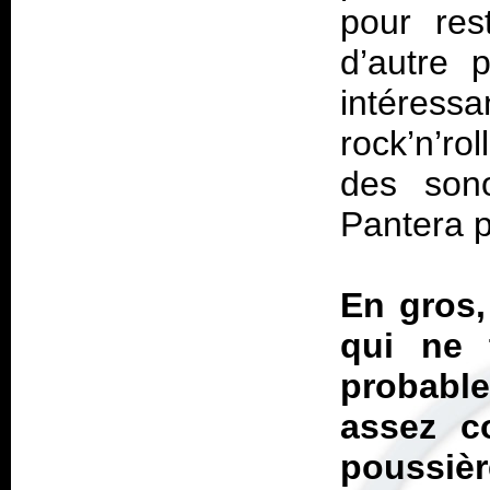
pour res
d’autre 
intéress
rock’n’r
des son
Pantera p
En gros
qui ne 
probable
assez co
poussiè