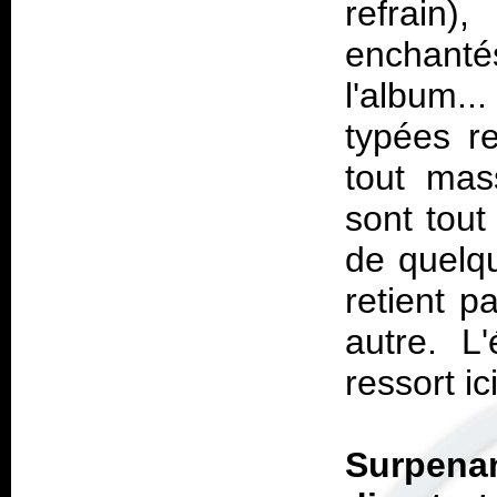
refrain)
enchanté
l'album.
typées r
tout mass
sont tout
de quelqu
retient 
autre. L
ressort ic
Surpenan