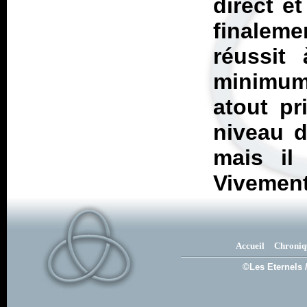
direct et
finale
réussit
minimum,
atout pr
niveau d
mais il
Vivement
Accueil
Chroniq
©Les Eternels 