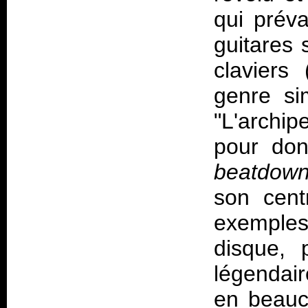
qui préva
guitares 
claviers 
genre si
"L'archi
pour don
beatdow
son cent
exemples
disque, 
légendair
en beauc