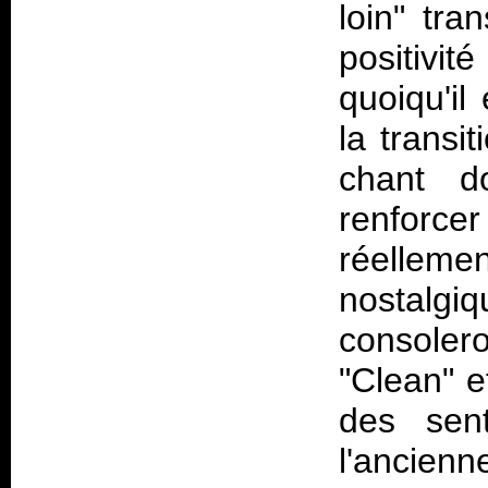
loin" tra
positivi
quoiqu'il
la transi
chant d
renforcer
réellem
nostalg
consoler
"Clean" e
des sent
l'ancienn