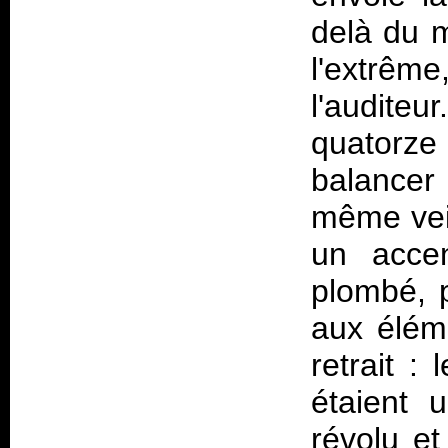
delà du m
l'extrê
l'auditeu
quatorz
balancer 
même vei
un acce
plombé, 
aux éléme
retrait :
étaient 
révolu et