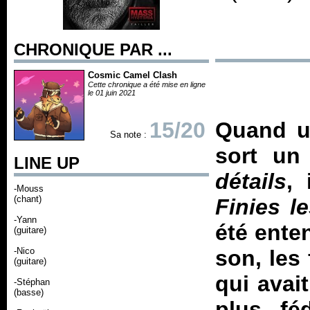
CHRONIQUE PAR ...
Cosmic Camel Clash
Cette chronique a été mise en ligne
le 01 juin 2021
15/20
Quand u
Sa note :
sort u
LINE UP
détails
,
-Mouss
(chant)
Finies l
-Yann
été enten
(guitare)
-Nico
son, les
(guitare)
qui avai
-Stéphan
(basse)
plus fé