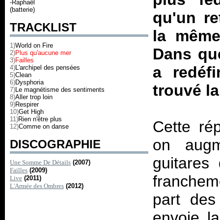
-Raphaël
(batterie)
qu'un re
TRACKLIST
la même
1)
World on Fire
Dans que
2)
Plus qu'aucune mer
3)
Failles
a redéf
4)
L'archipel des pensées
5)
Clean
6)
Dysphoria
trouvé la
7)
Le magnétisme des sentiments
8)
Aller trop loin
9)
Respirer
10)
Get High
11)
Rien n'être plus
Cette ré
12)
Comme on danse
on augm
DISCOGRAPHIE
guitares
Une Somme De Détails
(2007)
Failles
(2009)
francheme
Live
(2011)
L'Armée des Ombres
(2012)
part des
envoie l