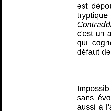
est dépo
tryptiq
Contraddi
c'est un 
qui cogn
Impossib
sans évo
aussi à l