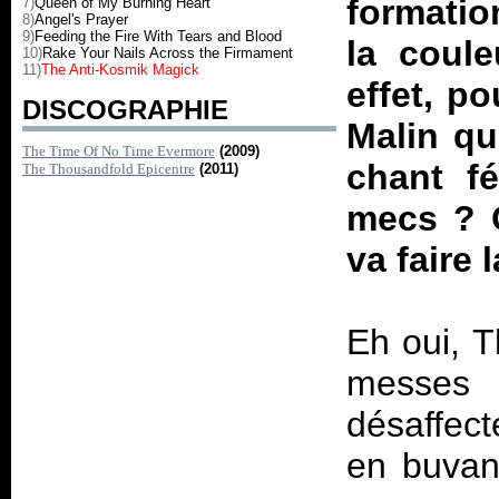
formatio
7)
Queen of My Burning Heart
8)
Angel's Prayer
9)
Feeding the Fire With Tears and Blood
la coule
10)
Rake Your Nails Across the Firmament
11)
The Anti-Kosmik Magick
effet, p
DISCOGRAPHIE
Malin qu
The Time Of No Time Evermore
(2009)
chant f
The Thousandfold Epicentre
(2011)
mecs ? O
va faire 
Eh oui, T
messes 
désaffect
en buvan