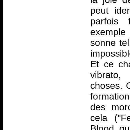
peut iden
parfois
exemple s
sonne tel
impossibl
Et ce ch
vibrato
choses. C
formation
des morc
cela ("F