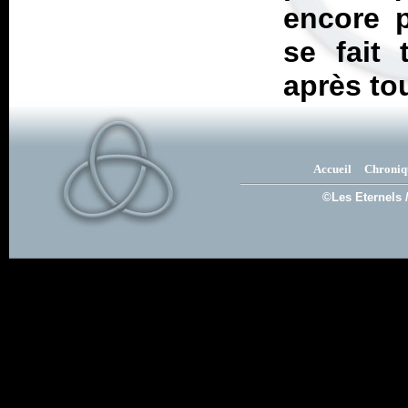
encore p
se fait 
après t
Accueil
Chroniq
©Les Eternels 