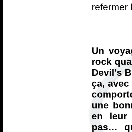
Un voyag
rock qua
Devil’s 
ça, avec 
comporte
une bonn
en leur 
pas… qu