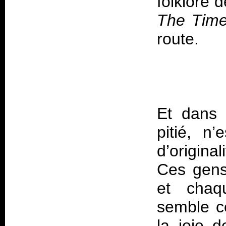
folklore 
The Tim
Et dans 
pitié, n
d’origina
Ces gens 
et chaqu
semble co
la joie 