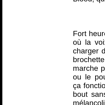
Fort heur
où la voi
charger 
brochette
marche pa
ou le po
ça foncti
bout sans
mélancol