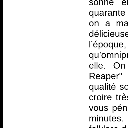
sonne e
quarante 
on a mal
délicieu
l’époq
qu’omnip
elle. O
Reaper"
qualité so
croire trè
vous pén
minutes.