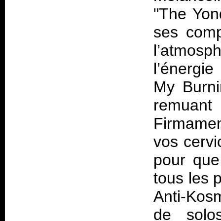
"The Yon
ses comp
l’atmosph
l’énergie
My Burnin
remuant
Firmamen
vos cervi
pour que
tous les p
Anti-Kosm
de solo