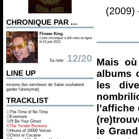
(2009)
CHRONIQUE PAR ...
Flower King
Cette chronique a été mise en ligne
le 01 juin 2021
12/20
Mais où
Sa note :
albums c
LINE UP
les div
inconnu (les serviteurs de Satan souhaitent
garder l'anonymat)
nombrili
TRACKLIST
l’affiche
1)
The Time of No Time
(re)trou
2)
Evermore
3)
I'll Be Your Ghost
4)
The Yonder Beckons
le Grand
5)
House of 10000 Voices
6)
Christ or Cocaine