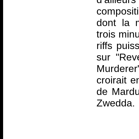
composit
dont la 
trois min
riffs pui
sur "Rev
Murderer
croirait 
de Marduk