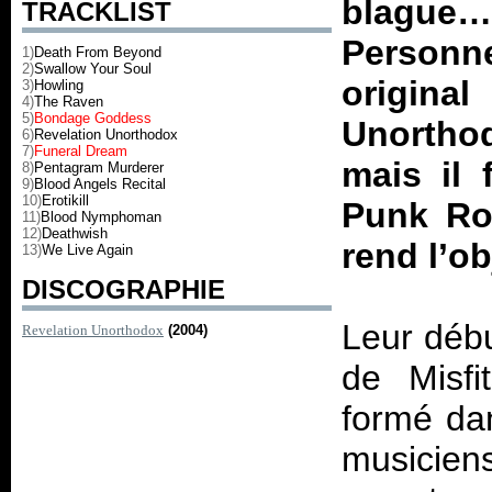
blague
TRACKLIST
Personn
1)
Death From Beyond
2)
Swallow Your Soul
origi
3)
Howling
4)
The Raven
5)
Bondage Goddess
Unortho
6)
Revelation Unorthodox
7)
Funeral Dream
mais il 
8)
Pentagram Murderer
9)
Blood Angels Recital
10)
Erotikill
Punk Ro
11)
Blood Nymphoman
12)
Deathwish
rend l’ob
13)
We Live Again
DISCOGRAPHIE
Leur débu
Revelation Unorthodox
(2004)
de Misfi
formé dan
musiciens