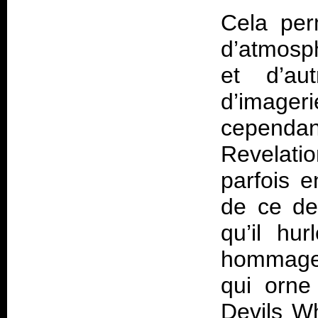
Cela per
d’atmosph
et d’aut
d’imager
cependa
Revelati
parfois e
de ce der
qu’il hu
hommage 
qui orne
Devils Wh