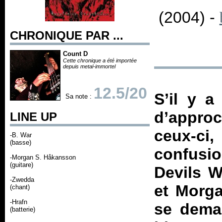
(2004) -
CHRONIQUE PAR ...
Count D
Cette chronique a été importée
depuis metal-immortel
12.5/20
S’il y a
Sa note :
d’appro
LINE UP
ceux-ci,
-B. War
(basse)
confusio
-Morgan S. Håkansson
(guitare)
Devils W
-Zwedda
et Morga
(chant)
-Hrafn
se deman
(batterie)