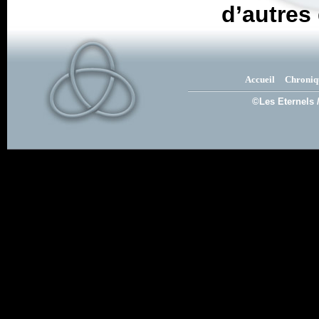
d’autres 
Accueil
Chroniq
©Les Eternels 