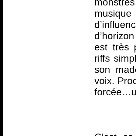
monstres,
musique
d’influe
d’horizon
est très
riffs sim
son made
voix. Pro