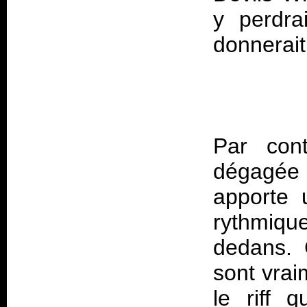
y perdra
Par cont
dégagée 
apporte 
rythmiq
dedans. 
sont vrai
le riff 