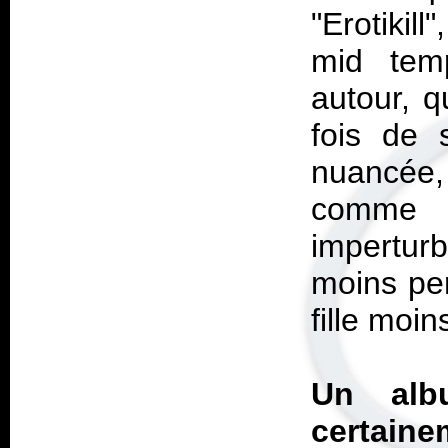
"Erotiki
mid temp
autour, q
fois de 
nuancée
comme
impertu
moins pe
fille moin
Un alb
certainem