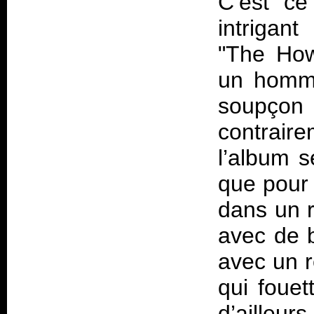
C’est ce
intrigant
"The How
un homma
soupço
contrair
l’album 
que pour l
dans un r
avec de 
avec un r
qui fouet
d’ailleur