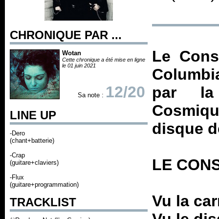
CHRONIQUE PAR ...
Le Conse
Wotan
Cette chronique a été mise en ligne
le 01 juin 2021
Columbi
12/20
par la
Sa note :
Cosmiq
LINE UP
disque 
-Dero
(chant+batterie)
-Crap
LE CONS
(guitare+claviers)
-Flux
(guitare+programmation)
Vu la ca
TRACKLIST