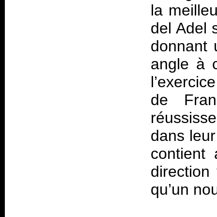
la meille
del Adel 
donnant u
angle à c
l’exercic
de Fran
réussiss
dans leur
contient
direction
qu’un nou