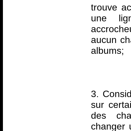
trouve ac
une li
accroche
aucun ch
3. Consid
sur certa
des cha
changer u