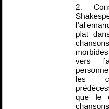
2. Con
Shakes
l’allema
plat dan
chanson
morbides
vers l’
personne
les c
prédéces
que le c
chansons