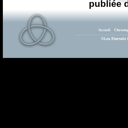
publiée 
Accueil
Chroniq
©Les Eternels 