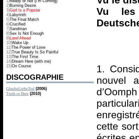
Vu le di
1)
Ready or Not (I’m Coming)
2)
Burning Desire
Vu les
3)
God Is a Popstar
4)
Labyrinth
5)
The Final Match
Deutsche
6)
Crucified
7)
Sandman
8)
Sex Is Not Enough
9)
Land Ahead
10)
Wake Up
11)
The Power of Love
12)
True Beauty Is So Painful
13)
The First Time
14)
Dream Here (with me)
1. Consi
15)
On Course
DISCOGRAPHIE
nouvel a
GlaubeLiebeTod
(2006)
d’Oomph 
Truth or Dare
(2010)
particu
enregist
cette sor
écrites e