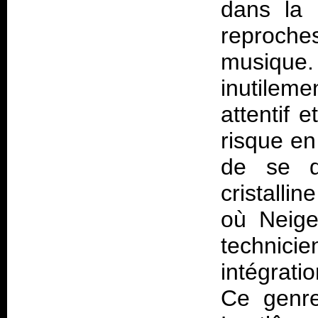
dans la 
reproche
musiqu
inutileme
attentif 
risque en
de se d
cristalli
où Neige
technici
intégrati
Ce genre