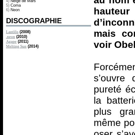
au nom 
4)
Neige de Mars
5)
Coma
hauteur
6)
Neon
DISCOGRAPHIE
d’inconn
mais co
Lantlôs
(2008)
.neon
(2010)
Agape
(2011)
voir Obel
Melting Sun
(2014)
Forcémen
s’ouvre
pureté éc
la batte
plus gra
même pour
oser s’av