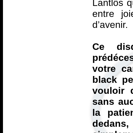
Lantlôs q
entre joi
d’avenir.
Ce dis
prédéce
votre c
black pe
vouloir 
sans auc
la pati
dedans, 