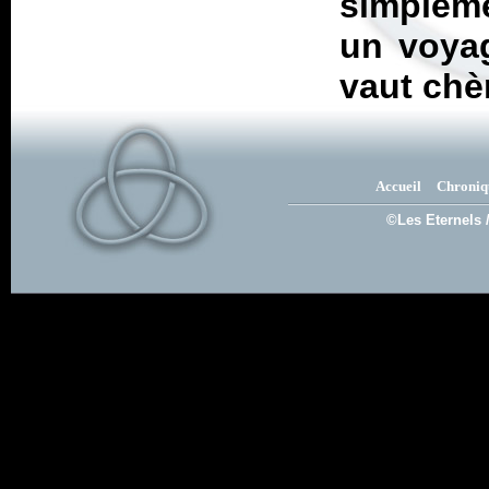
simpleme
un voyag
vaut chè
Accueil
Chroniq
©Les Eternels 