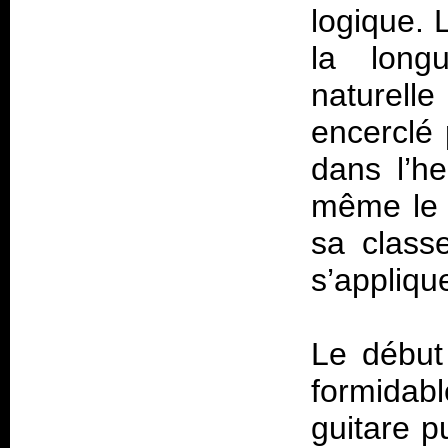
logique. 
la long
naturelle
encerclé
dans l’h
même le l
sa class
s’appliqu
Le début
formidab
guitare p