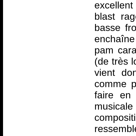
excellen
blast ra
basse fr
enchaîne
pam carac
(de très 
vient do
comme pe
faire e
musicale
composit
ressemble