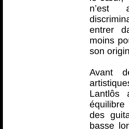
n’est 
discrimin
entrer d
moins pou
son origin
Avant de
artistiqu
Lantlôs 
équilibre
des guit
basse lor