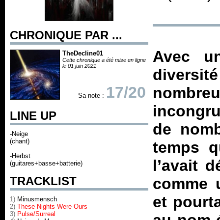
CHRONIQUE PAR ...
Avec un
TheDecline01
Cette chronique a été mise en ligne
le 01 juin 2021
diversi
17/20
nombre
Sa note :
incongru
LINE UP
de nomb
-Neige
(chant)
temps q
-Herbst
l’avait 
(guitares+basse+batterie)
TRACKLIST
comme u
et pourta
1)
Minusmensch
2)
These Nights Were Ours
3)
Pulse/Surreal