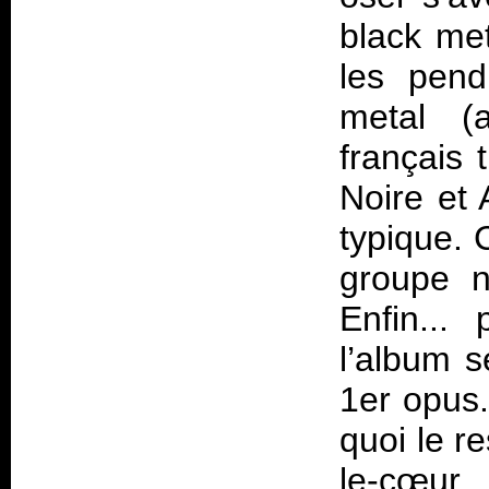
black met
les pend
metal (
français
Noire et 
typique. 
groupe n
Enfin...
l’album s
1er opus
quoi le r
le-cœur, 