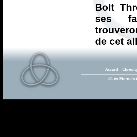
Bolt Thr
ses fa
trouvero
de cet a
Accueil
Chroniq
©Les Eternels 