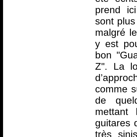
prend ic
sont plus 
malgré le
y est po
bon "Gua
Z". La l
d’approc
comme su
de quel
mettant 
guitares 
très sin