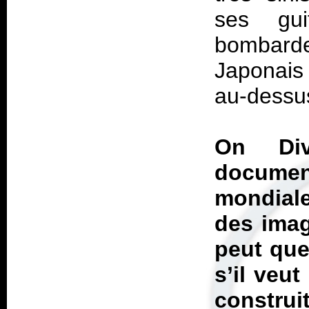
ses gui
bombarde
Japonais
au-dessu
On Div
documen
mondiale
des imag
peut que 
s’il veu
construi