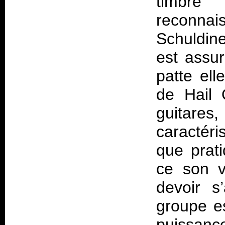
timbre
reconna
Schuldine
est assu
patte ell
de Hail 
guitar
caractér
que prat
ce son v
devoir s
groupe e
puissance