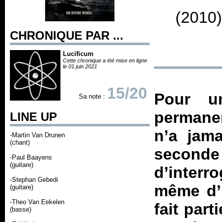
(2010)
CHRONIQUE PAR ...
Lucificum
Cette chronique a été mise en ligne
le 01 juin 2021
15/20
Pour u
Sa note :
permane
LINE UP
n’a jama
-Martin Van Drunen
(chant)
second
-Paul Baayens
(guitare)
d’interr
-Stephan Gebedi
même d’i
(guitare)
-Theo Van Eekelen
fait par
(basse)