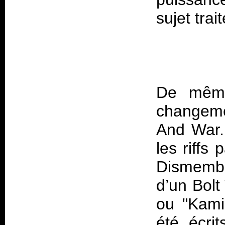
De même
changeme
And War
les riffs
Dismembe
d’un Bol
ou "Kamik
été écri