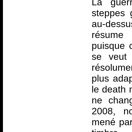
La guer
steppes 
au-dessus
résume 
puisque c
se veut 
résolume
plus ada
le death 
ne chang
2008, n
mené par 