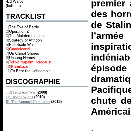
premier 
-Ed Warby
(batterie)
des horr
TRACKLIST
de Stali
1)
The Eve of Battle
2)
Operation Z
l’armée
3)
The Mukden Incident
4)
Strategy of Attrition
inspir
5)
Full Scale War
6)
Guadalcanal
7)
On Choral Shores
indénia
8)
Unsung Heroes
9)
Tokyo Napalm Holocaust
épisod
10)
Kamikaze
11)
To Bear the Unbearable
dramatiq
DISCOGRAPHIE
Pacifiqu
...Of Frost And War
(2008)
On Divine Winds
(2010)
chute de
III: The Rommel Chronicles
(2013)
América