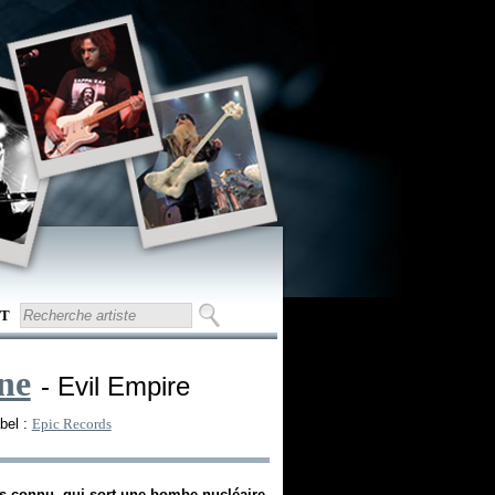
T
ne
- Evil Empire
bel :
Epic Records
 connu, qui sort une bombe nucléaire,