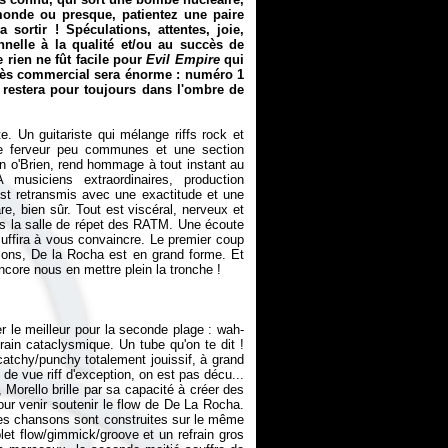
 monde ou presque, patientez une paire
ortir ! Spéculations, attentes, joie,
onnelle à la qualité et/ou au succès de
 rien ne fût facile pour
Evil Empire
qui
ccès commercial sera énorme : numéro 1
ue restera pour toujours dans l'ombre de
 Un guitariste qui mélange riffs rock et
une ferveur peu communes et une section
n o'Brien, rend hommage à tout instant au
musiciens extraordinaires, production
st retransmis avec une exactitude et une
re, bien sûr. Tout est viscéral, nerveux et
ans la salle de répet des RATM. Une écoute
uffira à vous convaincre. Le premier coup
issons, De la Rocha est en grand forme. Et
ncore nous en mettre plein la tronche !
le meilleur pour la seconde plage : wah-
rain cataclysmique. Un tube qu'on te dit !
atchy/punchy totalement jouissif, à grand
t de vue riff d'exception, on est pas décu...
, Morello brille par sa capacité à créer des
ur venir soutenir le flow de De La Rocha.
es chansons sont construites sur le même
et flow/gimmick/groove et un refrain gros