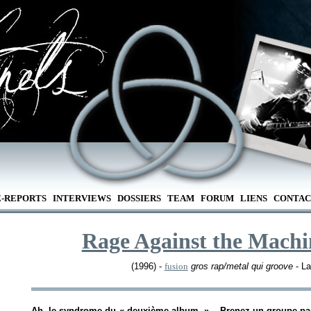
E-REPORTS
INTERVIEWS
DOSSIERS
TEAM
FORUM
LIENS
CONTAC
Rage Against the Machi
(1996) -
fusion
gros rap/metal qui groove
- La
Ah, le syndrome du « deuxième album »... Prenez un groupe pas