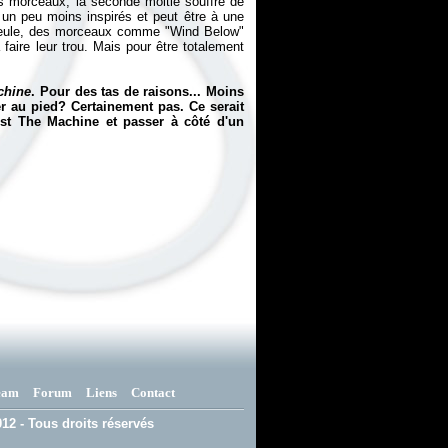
ers morceaux, la seconde moitié souffre de
un peu moins inspirés et peut être à une
 gueule, des morceaux comme "Wind Below"
faire leur trou. Mais pour être totalement
chine
. Pour des tas de raisons... Moins
er au pied? Certainement pas. Ce serait
st The Machine et passer à côté d'un
eam
Forum
Liens
Contact
12 - Tous droits réservés