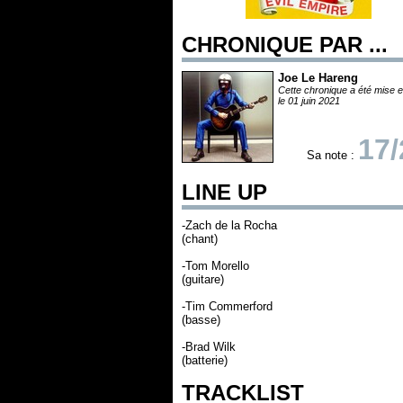
CHRONIQUE PAR ...
Joe Le Hareng
Cette chronique a été mise e
le 01 juin 2021
17/
Sa note :
LINE UP
-Zach de la Rocha
(chant)
-Tom Morello
(guitare)
-Tim Commerford
(basse)
-Brad Wilk
(batterie)
TRACKLIST