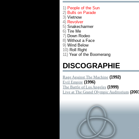
1)
People of the Sun
2)
Bulls on Parade
3)
Vietnow
4)
Revolver
5)
Snakecharmer
6)
Tire Me
7)
Down Rodeo
8)
Without a Face
9)
Wind Below
10)
Roll Right
11)
Year of the Boomerang
DISCOGRAPHIE
Rage Against The Machine
(1992)
Evil Empire
(1996)
The Battle of Los Angeles
(1999)
Live at The Grand Olympic Auditorium
(200