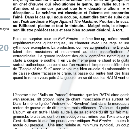
un chef d’œuvre qui révolutionne le genre, qui rallie tout le
d'années et annoncez partout que le « deuxième album » va s
déception... Le schéma est classique et l'attente est proporti
l'ainé. Dans le cas qui nous occupe, autant dire tout de suite que
suit l'extraordinaire
Rage Against The Machine
. Pourtant le su
au Billboard, platine et tout le tintouin... Malgré cela, le disq
n ligne
son illustre prédécesseur et sera bien souvent dénigré. A tort...
Point de surprise pour ce
Evil Empire
: même line-up, même recette.
expérimentations guitaristiques, un chanteur avec une rage et 
20
rythmique exemplaire. La production, confiée au génialissime Brenda
talent des musiciens et notamment au duo basse/batterie. A 
extraordinaire. Le groove indécent des deux compères rythmiques e
clarté à couper le souffle. Il en va de même pour le chant et la guita
surtout authentique, au point que l'on vraiment l'impression d'être d
de "People of the Sun" avec le volume bien au-delà du raisonnable s
de caisse claire fracasse le crâne, la basse qui rentre fout des fr
quand le refrain vous pète à la gueule, on se dit que les RATM vont e
L'énorme tube "Bulls on Parade" démontre que les RATM aime garder 
wah rageuse, riff groovy, ligne de chant impeccable mais surtout ref
Dans la même lignée "Vietnow" et "Revolver" font dans le morceau c
renfort de groove et de riff simples mais efficaces. D'ailleurs, du poin
L'album en est truffé ! Mais au delà de sa science du riff qui fait mal
gimmicks bruitistes dont on ne soupçonnait même pas l'existence po
C'est d'ailleurs là que l'on pourra venir critiquer
Evil Empire
: toutes l
moule ou presque... Une intro réduite au minimum syndical, un coupl