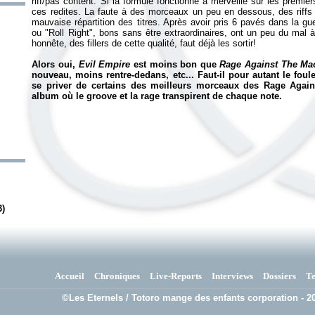
riff/pas content. Si la formule fonctionne à merveille sur les premi
ces redites. La faute à des morceaux un peu en dessous, des riffs 
mauvaise répartition des titres. Après avoir pris 6 pavés dans la
ou "Roll Right", bons sans être extraordinaires, ont un peu du mal à 
honnête, des fillers de cette qualité, faut déjà les sortir!
Alors oui,
Evil Empire
est moins bon que
Rage Against The Ma
nouveau, moins rentre-dedans, etc... Faut-il pour autant le foul
se priver de certains des meilleurs morceaux des Rage Again
album où le groove et la rage transpirent de chaque note.
3)
Accueil
Chroniques
Live-Reports
Interviews
Dossiers
T
©Les Eternels / Totoro mange des enfants corporation - 20