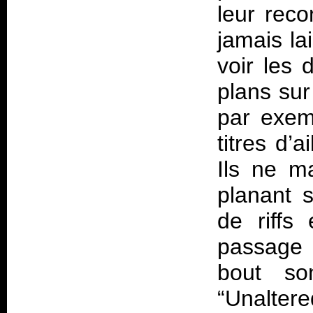
leur reco
jamais la
voir les 
plans sur
par exemp
titres d’
Ils ne ma
planant s
de riffs
passage 
bout so
“Unalter