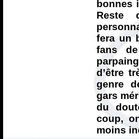
bonnes i
Reste 
personnal
fera un 
fans de
parpain
d’être tr
genre d
gars méri
du dout
coup, on
moins in