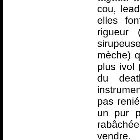
cou, lea
elles fo
rigueur
sirupeus
mèche) q
plus ivol
du dea
instrume
pas renié
un pur p
rabâchée
vendre.