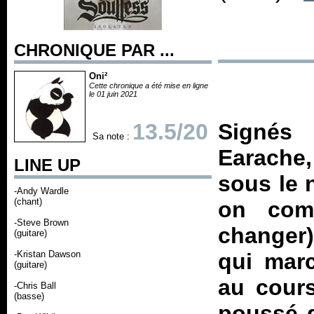
CHRONIQUE PAR ...
Oni²
Cette chronique a été mise en ligne
le 01 juin 2021
13.5/20
Signés 
Sa note :
Earache,
LINE UP
sous le 
-Andy Wardle
(chant)
on comp
-Steve Brown
changer)
(guitare)
-Kristan Dawson
qui marc
(guitare)
au cours
-Chris Ball
(basse)
poussé d