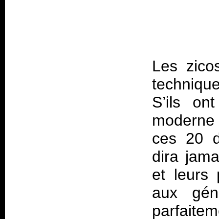
Les zico
technique
S’ils o
moderne 
ces 20 d
dira jam
et leurs 
aux géné
parfaitem