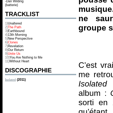
-Dan Wilding
(batterie)
musique.
TRACKLIST
ne saur
1)
Unaltered
groupe s
2)
The Path
3)
Earthbound
4)
13th Morning
5)
New Perspective
6)
Clones
7)
Revelation
8)
Our Return
9)
Unite Us
10)
You Are Nothing to Me
11)
Without Heart
C’est vra
DISCOGRAPHIE
me retrou
Isolated
(2011)
Isolated
album :
sorti en
qu’étant 