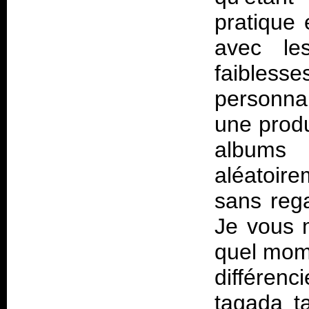
pratique
avec l
faible
personna
une produ
albums
aléatoire
sans rega
Je vous m
quel mom
différen
tagada t