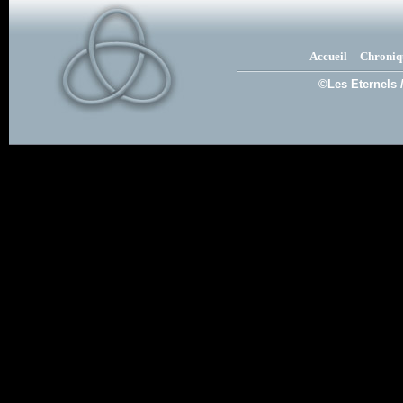
Accueil
Chroniq
©Les Eternels 