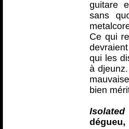
guitare 
sans quo
metalcore
Ce qui r
devraient
qui les d
à djeunz.
mauvaise 
bien méri
Isolate
dégueu, 