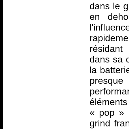
dans le g
en dehor
l'influe
rapidemen
résidant
dans sa c
la batter
presqu
perform
éléments
« pop » (
grind fra