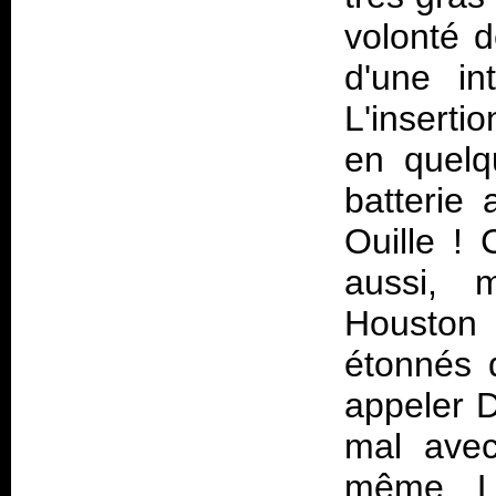
volonté de
d'une in
L'inserti
en quelq
batterie 
Ouille !
aussi, 
Houston 
étonnés q
appeler 
mal avec
même. Là