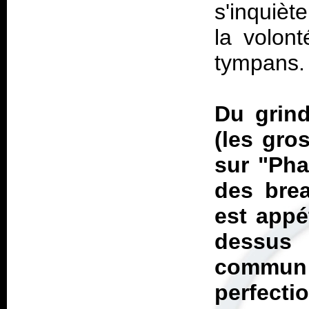
s'inquiète
la volon
tympans. 
Du grin
(les gros
sur "Phal
des brea
est appét
dessus
commun
perfecti