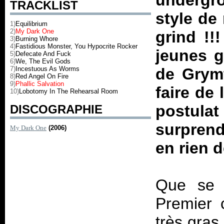
undergr
TRACKLIST
style de 
1)
Equilibrium
2)
My Dark One
grind !!
3)
Burning Whore
4)
Fastidious Monster, You Hypocrite Rocker
jeunes g
5)
Defecate And Fuck
6)
We, The Evil Gods
7)
Incestuous As Worms
de Grymt
8)
Red Angel On Fire
9)
Phallic Salvation
faire de
10)
Lobotomy In The Rehearsal Room
postula
DISCOGRAPHIE
surprend
My Dark One
(2006)
en rien d
Que se p
Premier 
très gras