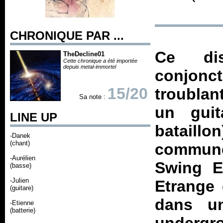
CHRONIQUE PAR ...
Ce di
TheDecline01
Cette chronique a été importée
depuis metal-immortel
conjonc
15/20
troublan
Sa note :
un guit
LINE UP
bataill
-Danek
(chant)
commune
-Aurélien
Swing En
(basse)
-Julien
Etrange
(guitare)
dans un
-Etienne
(batterie)