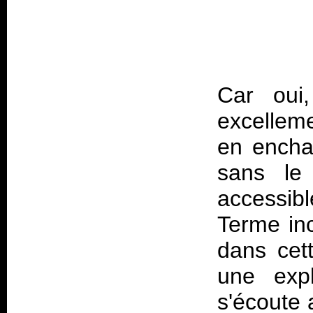
Car oui
excellem
en enchaî
sans le 
accessib
Terme inc
dans cet
une expl
s'écoute 