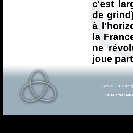
c'est la
de grind
à l'hori
la Franc
ne révol
joue par
Accueil
Chroniq
©Les Eternels 