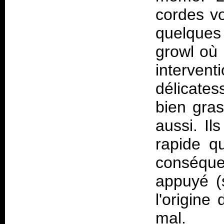
cordes vo
quelques
growl où 
interve
délicates
bien gras
aussi. Ils
rapide q
conséque
appuyé (
l'origine