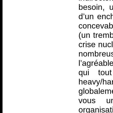
besoin, u
d’un enc
concevabl
(un tremb
crise nuc
nombreus
l’agréabl
qui tou
heavy/h
globalem
vous u
organisa