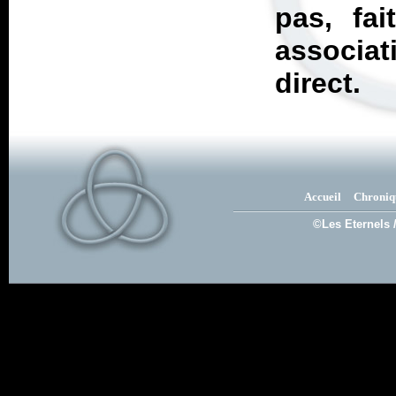
pas, fa
associa
direct.
Accueil
Chroniq
©Les Eternels 