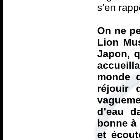
s’en rapp
On ne pe
Lion Mus
Japon, q
accueil
monde d
réjouir 
vaguemen
d’eau da
bonne à 
et écout