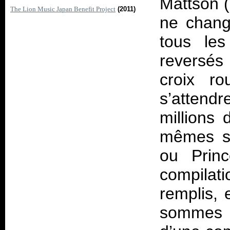
Mattson (
The Lion Music Japan Benefit Project
(2011)
ne chang
tous les
reversés
croix ro
s’attendr
millions 
mêmes s
ou Princ
compila
remplis, 
sommes p