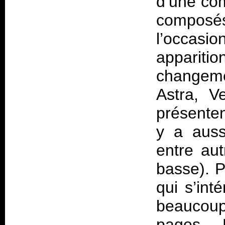
d’une com
composés
l’occasio
appari
changeme
Astra, V
présenten
y a auss
entre aut
basse). P
qui s’int
beaucou
pages. 