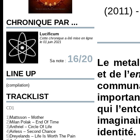
(2011) 
CHRONIQUE PAR ...
Lucificum
Cette chronique a été mise en ligne
le 01 juin 2021
16/20
Le metal
Sa note :
et de l’
e
LINE UP
commun
(compilation)
importan
TRACKLIST
qui l’ent
CD1
imagina
1)
Mattsson – Mother
2)
Milan Polak – End Of Time
3)
Anthriel – Circle Of Life
identit
4)
Airless – Second Chance
5)
Dreyelands – Life Is Worth The Pain