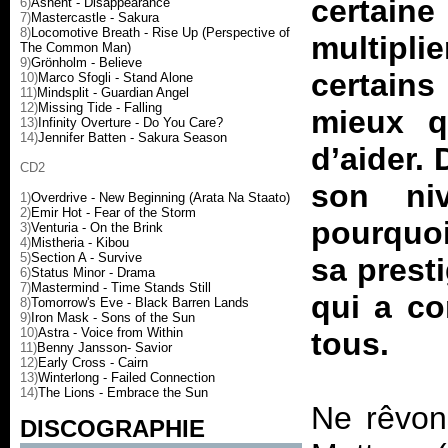
certaine
6)
Ashent - Disappearance
7)
Mastercastle - Sakura
8)
Locomotive Breath - Rise Up (Perspective of
multipl
The Common Man)
9)
Grönholm - Believe
certains
10)
Marco Sfogli - Stand Alone
11)
Mindsplit - Guardian Angel
12)
Missing Tide - Falling
mieux q
13)
Infinity Overture - Do You Care?
14)
Jennifer Batten - Sakura Season
d’aider. 
CD2
son niv
1)
Overdrive - New Beginning (Arata Na Staato)
2)
Emir Hot - Fear of the Storm
pourquoi
3)
Venturia - On the Brink
4)
Mistheria - Kibou
5)
Section A - Survive
sa prest
6)
Status Minor - Drama
7)
Mastermind - Time Stands Still
qui a co
8)
Tomorrow's Eve - Black Barren Lands
9)
Iron Mask - Sons of the Sun
10)
Astra - Voice from Within
tous.
11)
Benny Jansson- Savior
12)
Early Cross - Cairn
13)
Winterlong - Failed Connection
14)
The Lions - Embrace the Sun
Ne rêvon
DISCOGRAPHIE