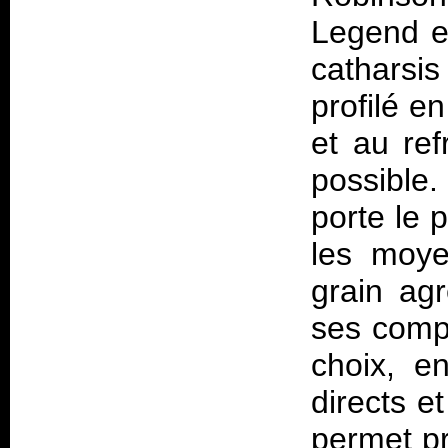
Legend e
catharsi
profilé e
et au re
possible.
porte le 
les moye
grain ag
ses compo
choix, en
directs e
permet pr