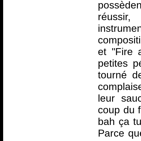
possèden
réussir
instrum
compositi
et "Fire
petites p
tourné d
complaise
leur sau
coup du f
bah ça tu
Parce que