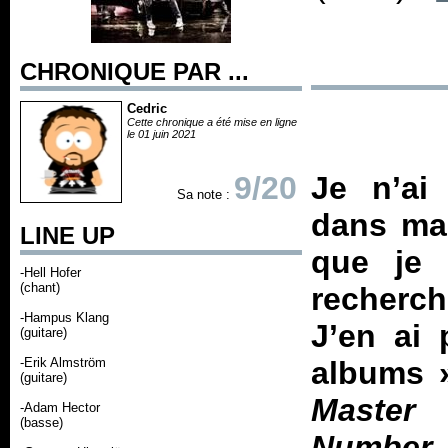
CHRONIQUE PAR ...
Cedric
Cette chronique a été mise en ligne
le 01 juin 2021
9/20
Je n’ai
Sa note :
dans ma 
LINE UP
que je 
-Hell Hofer
(chant)
recherch
-Hampus Klang
J’en ai
(guitare)
-Erik Almström
albums 
(guitare)
Master 
-Adam Hector
(basse)
Number