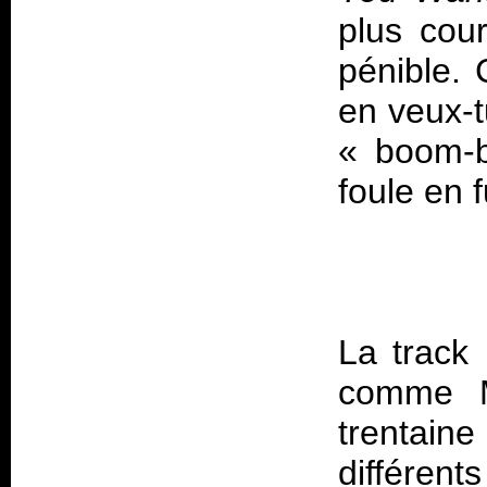
plus cour
pénible. 
en veux-t
«
boom-
foule en 
La track 
comme M
trentaine
différe