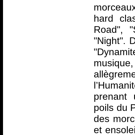
morceaux,
hard cla
Road", "S
"Night".
"Dynamit
musique
allègrem
l’Humani
prenant 
poils du 
des morce
et ensole