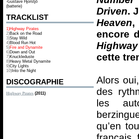
-Gustave Hjorstjö
(batterie)
Driven
. 
TRACKLIST
Heaven
1)Highway Pirates
encore 
2)
Back on the Road
3)
Stay Wild
Highway 
4)
Blood Run Hot
5)
Fire and Dynamite
6)
Down and Out
cette tre
7)
Knuckleduste
8)
Heavy Metal Dynamite
9)
City Lights
10)
Into the Night
Alors oui
DISCOGRAPHIE
des ryth
Highway Pirates
(2011)
les au
berzingu
qu’en tou
français