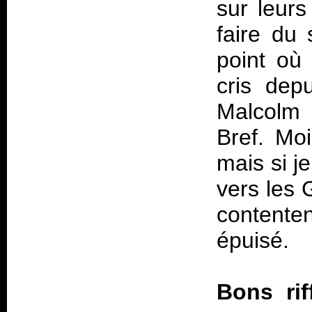
sur leurs
faire du 
point où 
cris dep
Malcolm 
Bref. Mo
mais si j
vers les 
contente
épuisé.
Bons ri