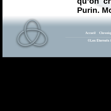
qu’on ch
Purin. Mo
Accueil
Chroniq
©Les Eternels 