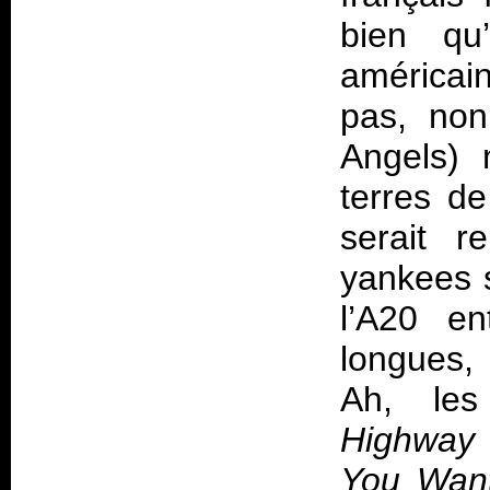
bien qu’
américai
pas, non
Angels) 
terres de
serait r
yankees s
l’A20 en
longues, 
Ah, les 
Highway 
You Want