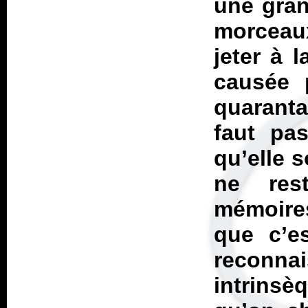
une gran
morceau
jeter à 
causée 
quaranta
faut pa
qu’elle s
ne res
mémoires
que c’e
recon
intrins