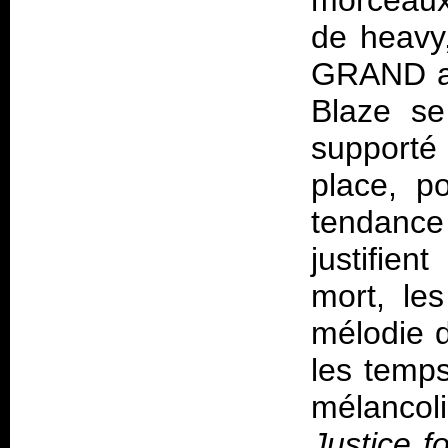
morceaux 
de heavy
GRAND alb
Blaze se
supporté
place, po
tendanc
justifie
mort, le
mélodie d
les temps
mélanco
Justice fo