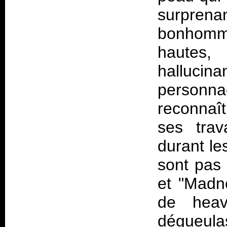
surpre
bonhomm
hautes,
hallucina
personna
reconnaît
ses tra
durant le
sont pas 
et "Madn
de heav
dégueul