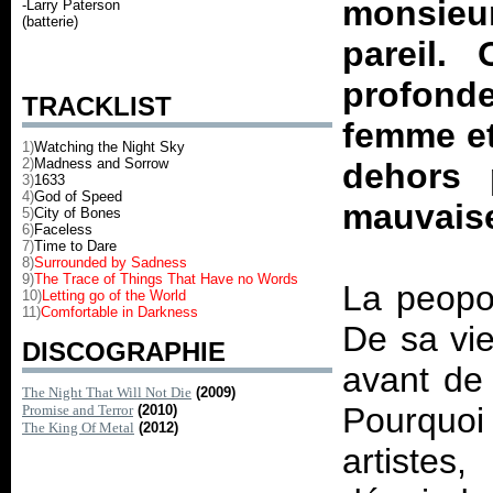
monsieu
-Larry Paterson
(batterie)
pareil.
profond
TRACKLIST
femme et 
1)
Watching the Night Sky
2)
Madness and Sorrow
dehors 
3)
1633
4)
God of Speed
mauvaise
5)
City of Bones
6)
Faceless
7)
Time to Dare
8)
Surrounded by Sadness
9)
The Trace of Things That Have no Words
La peopo
10)
Letting go of the World
11)
Comfortable in Darkness
De sa vie
DISCOGRAPHIE
avant de
The Night That Will Not Die
(2009)
Pourquoi
Promise and Terror
(2010)
The King Of Metal
(2012)
artistes