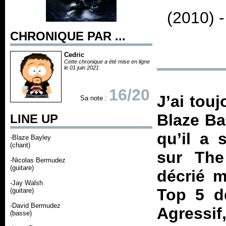
(2010) 
CHRONIQUE PAR ...
Cedric
Cette chronique a été mise en ligne
le 01 juin 2021
16/20
J’ai tou
Sa note :
Blaze Ba
LINE UP
qu’il a 
-Blaze Bayley
(chant)
sur The
-Nicolas Bermudez
(guitare)
décrié m
-Jay Walsh
Top 5 d
(guitare)
-David Bermudez
Agressi
(basse)