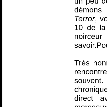
un peu de
démons 
Terror
, v
10 de la
noirceu
savoir.Po
Très hon
rencont
souvent
chronique
direct a