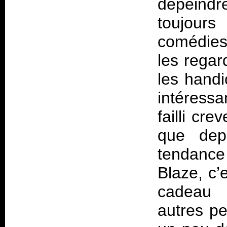
dépeindr
toujour
comédies,
les rega
les handi
intéress
failli cr
que dep
tendance
Blaze, c’e
cadeau 
autres p