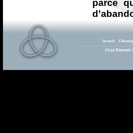
parce qu
d’aband
Accueil
Chroniq
©Les Eternels 