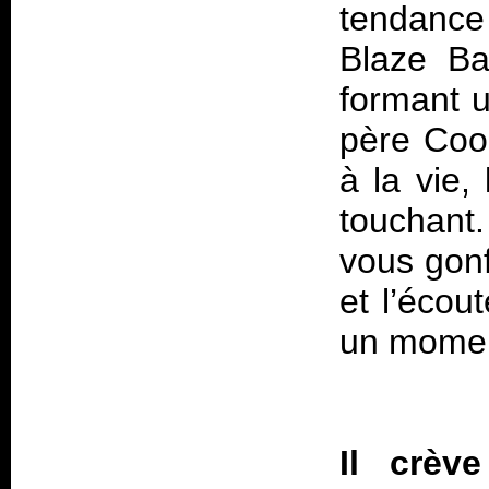
tendance
Blaze Ba
formant u
père Coo
à la vie,
touchant
vous gonf
et l’écou
un moment
Il crève