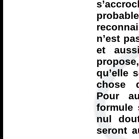
s’accro
proba
reconna
n’est pa
et auss
propose
qu’elle 
chose d
Pour au
formule 
nul dou
seront a