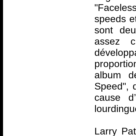
"Faceles
speeds et
sont deu
assez c
développ
proporti
album d
Speed", q
cause d
lourdingu
Larry Pa