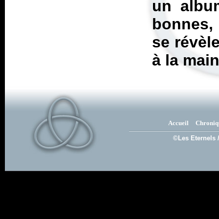
un album
bonnes, 
se révèl
à la main
Accueil
Chroniq
©Les Eternels 