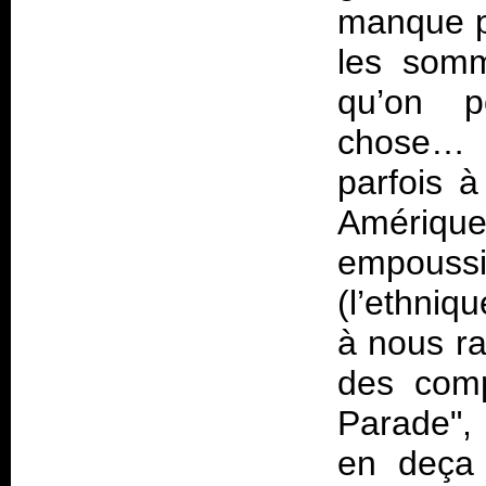
manque po
les somm
qu’on po
chose… 
parfois 
Amériqu
empoussi
(l’ethniq
à nous r
des comp
Parade", 
en deça 