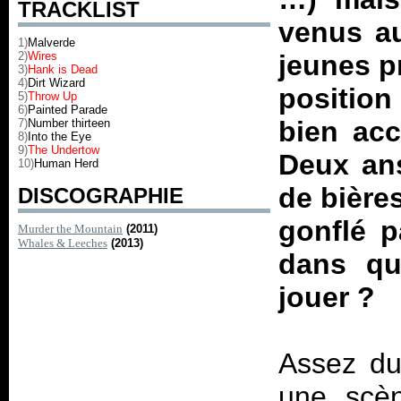
TRACKLIST
venus au
1)
Malverde
2)
Wires
jeunes p
3)
Hank is Dead
4)
Dirt Wizard
position
5)
Throw Up
6)
Painted Parade
bien acc
7)
Number thirteen
8)
Into the Eye
9)
The Undertow
Deux ans
10)
Human Herd
de bière
DISCOGRAPHIE
gonflé p
Murder the Mountain
(2011)
Whales & Leeches
(2013)
dans que
jouer ?
Assez du
une scèn