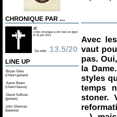
CHRONIQUE PAR ...
JC
Cette chronique a été mise en ligne
le 01 juin 2021
Avec le
13.5/20
vaut pou
Sa note :
pas. Oui
LINE UP
la Dame. 
-Bryan Giles
(chant+guitare)
styles q
-Aaron Beam
temps n
(chant+basse)
-David Sullivan
stoner. 
(guitare)
reformat
John Sherman
(batterie)
…) mais