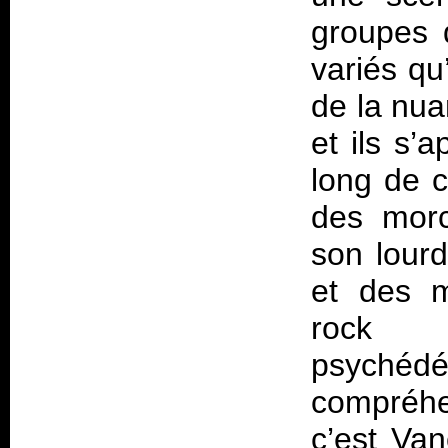
groupes d
variés qu
de la nua
et ils s’
long de c
des morc
son lourd
et des m
rock a
psyché
compréh
c’est Van