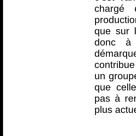
chargé
productio
que sur 
donc 
démarqu
contribu
un groupe
que cell
pas à ren
plus act