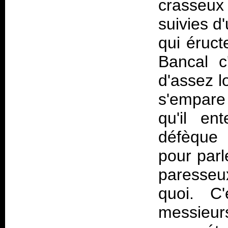
crasseux
suivies d
qui éruct
Bancal c
d'assez l
s'empare
qu'il en
défèque 
pour parl
paresseux
quoi. C'
messieurs