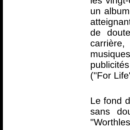
les vingt
un album
atteigna
de doute
carrière
musiques
publicit
(''For Lif
Le fond d
sans dou
''Worthle