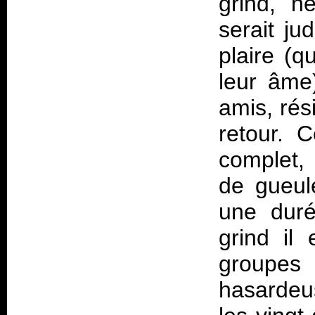
grind, n
serait ju
plaire (q
leur âme)
amis, rés
retour. 
complet, 
de gueul
une duré
grind il
groupe
hasardeus