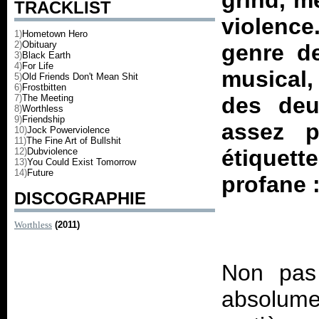
grind, m
TRACKLIST
violenc
1)
Hometown Hero
2)
Obituary
genre de
3)
Black Earth
4)
For Life
musical,
5)
Old Friends Don't Mean Shit
6)
Frostbitten
7)
The Meeting
des deu
8)
Worthless
9)
Friendship
assez p
10)
Jock Powerviolence
11)
The Fine Art of Bullshit
étiquette
12)
Dubviolence
13)
You Could Exist Tomorrow
14)
Future
profane :
DISCOGRAPHIE
Worthless
(2011)
Non pas 
absolum