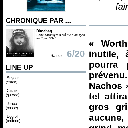
fai
CHRONIQUE PAR ...
Dimebag
Cette chronique a été mise en ligne
le 01 juin 2021
« Worthl
6/20
inutile,
Sa note :
pourra 
LINE UP
prévenu
-Snyder
(chant)
Nachos »
-Gozer
tel atti
(guitare)
-Jimbo
gros gr
(basse)
aucune, c
-Eggroll
(batterie)