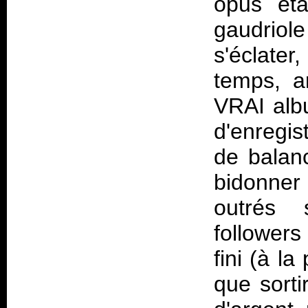
opus éta
gaudriol
s'éclate
temps, a
VRAI alb
d'enregis
de balan
bidonner
outrés 
followers
fini (à la
que sorti