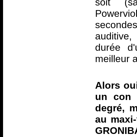
soit (s
Powerv
secondes
auditive
durée d'
meilleur a
Alors ou
un con 
degré, m
au maxi-
GRONIBAR