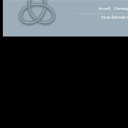
Accueil
Chroniq
©Les Eternels 