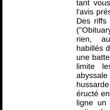
tant vou
l'avis pré
Des riff
(''Obitua
rien, a
habillés 
une batte
limite 
abyssal
hussard
éructé e
ligne un