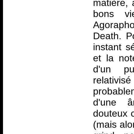
matière, 
bons v
Agorapho
Death. Po
instant s
et la no
d'un pu
relativi
probable
d'une â
douteux c
(mais alo