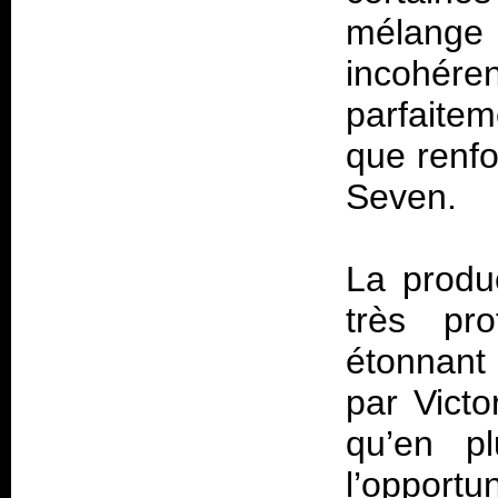
mélange
incohére
parfaitem
que renfor
Seven.
La produ
très pro
étonnant 
par Vict
qu’en p
l’opportu