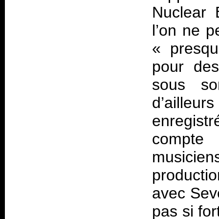
Nuclear 
l’on ne p
« presqu
pour des
sous son
d’ailleu
enregistr
compte 
musicien
producti
avec Seve
pas si fo