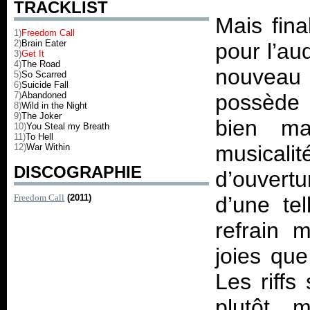
TRACKLIST
Mais fin
1)
Freedom Call
2)
Brain Eater
pour l’au
3)
Get It
4)
The Road
nouveau
5)
So Scarred
6)
Suicide Fall
7)
Abandoned
possède 
8)
Wild in the Night
9)
The Joker
bien ma
10)
You Steal my Breath
11)
To Hell
musica
12)
War Within
DISCOGRAPHIE
d’ouvertu
Freedom Call
(2011)
d’une te
refrain m
joies que
Les riffs
plutôt m