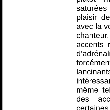
saturées
plaisir d
avec la v
chanteur
accents 
d’adréna
forcément
lancina
intéressa
même tel
des acc
certain