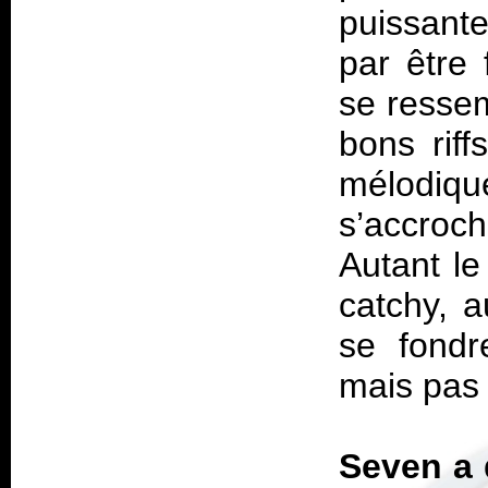
puissante,
par être 
se ressem
bons riff
mélodi
s’accroc
Autant le
catchy, a
se fondr
mais pas
Seven a 