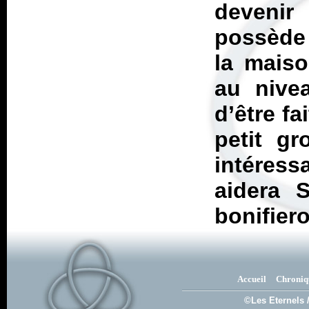
deveni
possède l
la maiso
au nivea
d’être fa
petit g
intéress
aidera 
bonifier
Accueil
Chroniq
©Les Eternels 