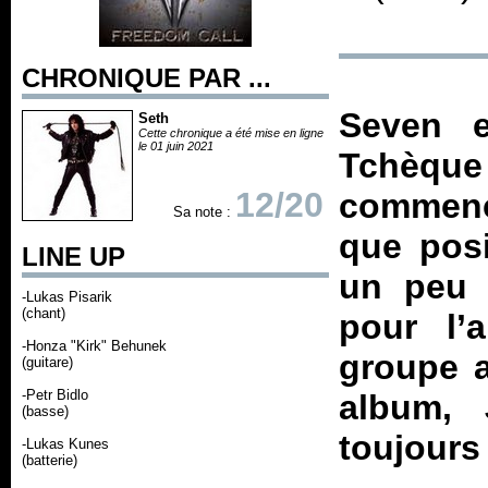
CHRONIQUE PAR ...
Seven 
Seth
Cette chronique a été mise en ligne
le 01 juin 2021
Tchèque
12/20
commencé
Sa note :
que posi
LINE UP
un peu 
-Lukas Pisarik
(chant)
pour l’a
-Honza "Kirk" Behunek
groupe a
(guitare)
-Petr Bidlo
album,
(basse)
toujours
-Lukas Kunes
(batterie)