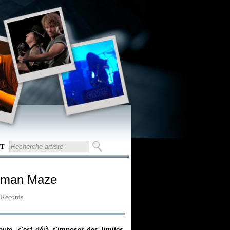
T
uman Maze
 Records
ute, c'est déjà s'imposer des limites.