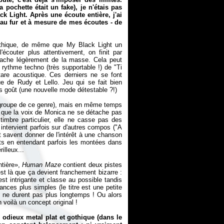
 pochette était un fake), je n'étais pas
k Light. Après une écoute entière, j'ai
- au fur et à mesure de mes écoutes - de
thique, de même que My Black Light un
écouter plus attentivement, on finit par
tache légèrement de la masse. Cela peut
 rythme techno (très supportable !) de "Ti
tare acoustique. Ces derniers ne se font
 de Rudy et Lello. Jeu qui se fait bien
s goût (une nouvelle mode détestable ?!)
un groupe de ce genre), mais en même temps
son que la voix de Monica ne se détache pas
imbre particulier, elle ne casse pas des
 intervient parfois sur d'autres compos ("A
t savent donner de l'intérêt à une chanson
rts en entendant parfois les montées dans
illeux...
ntière»,
Human Maze
contient deux pistes
'est là que ça devient franchement bizarre :
t intrigante et classe au possible tandis
nces plus simples (le titre est une petite
s ne durent pas plus longtemps ! Ou alors
 voilà un concept original !
 odieux metal plat et gothique (dans le