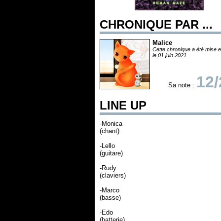
CHRONIQUE PAR ...
Malice
Cette chronique a été mise e
le 01 juin 2021
12/
Sa note :
LINE UP
-Monica
(chant)
-Lello
(guitare)
-Rudy
(claviers)
-Marco
(basse)
-Edo
(batterie)