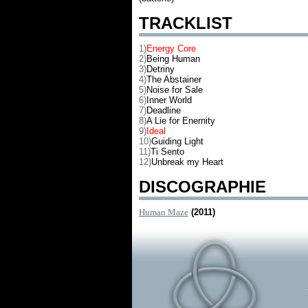
TRACKLIST
1)
Energy Core
2)
Being Human
3)
Detriny
4)
The Abstainer
5)
Noise for Sale
6)
Inner World
7)
Deadline
8)
A Lie for Enernity
9)
Ideal
10)
Guiding Light
11)
Ti Sento
12)
Unbreak my Heart
DISCOGRAPHIE
Human Maze
(2011)