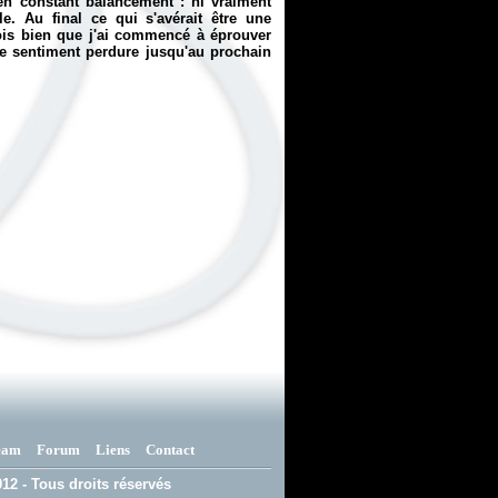
n constant balancement : ni vraiment
. Au final ce qui s'avérait être une
ois bien que j'ai commencé à éprouver
 ce sentiment perdure jusqu'au prochain
eam
Forum
Liens
Contact
12 - Tous droits réservés