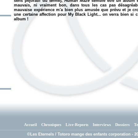
sens péjoratif du terme),
Human Maze
semble être un album e
mauvais, ni vraiment bon, dans tous les cas pas désagréable
mauvaise expérience m'a bien plus amusée que prévu et je cr
une certaine affection pour My Black Light... on verra bien si
album !
Accueil
Chroniques
Live-Reports
Interviews
Dossiers
T
©Les Eternels / Totoro mange des enfants corporation - 20