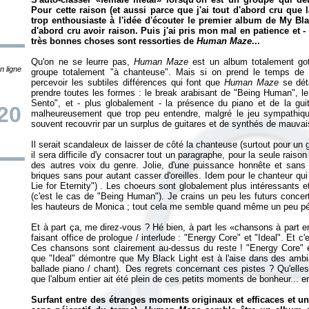
Pour cette raison (et aussi parce que j'ai tout d'abord cru que la
trop enthousiaste à l'idée d'écouter le premier album de My Blac
d'abord cru avoir raison. Puis j'ai pris mon mal en patience et 
très bonnes choses sont ressorties de
Human Maze
...
Qu'on ne se leurre pas,
Human Maze
est un album totalement go
n ligne
groupe totalement "à chanteuse". Mais si on prend le temps de l'
percevoir les subtiles différences qui font que
Human Maze
se dé
prendre toutes les formes : le break arabisant de "Being Human", le
Sento", et - plus globalement - la présence du piano et de la gui
20
malheureusement que trop peu entendre, malgré le jeu sympathique
souvent recouvrir par un surplus de guitares et de synthés de mauvai
Il serait scandaleux de laisser de côté la chanteuse (surtout pour 
il sera difficile d'y consacrer tout un paragraphe, pour la seule rai
des autres voix du genre. Jolie, d'une puissance honnête et sans t
briques sans pour autant casser d'oreilles. Idem pour le chanteur qui
Lie for Eternity") . Les choeurs sont globalement plus intéressants e
(c'est le cas de "Being Human"). Je crains un peu les futurs conce
les hauteurs de Monica ; tout cela me semble quand même un peu pér
Et à part ça, me direz-vous ? Hé bien, à part les «chansons à part e
faisant office de prologue / interlude : "Energy Core" et "Ideal". Et c
Ces chansons sont clairement au-dessus du reste ! "Energy Core" es
que "Ideal" démontre que My Black Light est à l'aise dans des ambia
ballade piano / chant). Des regrets concernant ces pistes ? Qu'elle
que l'album entier ait été plein de ces petits moments de bonheur... en
Surfant entre des étranges moments originaux et efficaces et un