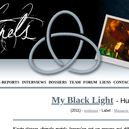
E-REPORTS
INTERVIEWS
DOSSIERS
TEAM
FORUM
LIENS
CONTAC
My Black Light
- H
(2011) -
gothique
- Label :
Massacre
S'auto-classer «female metal» lorsqu'on est un groupe qui déb