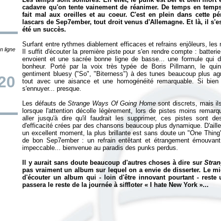
cadavre qu'on tente vainement de réanimer. De temps en temps,
fait mal aux oreilles et au coeur. C'est en plein dans cette 
lascars de Sep7ember, tout droit venus d'Allemagne. Et là, il s'es
été un succès.
Surfant entre rythmes diablement efficaces et refrains enjôleurs, les
n ligne
Il suffit d'écouter la première piste pour s'en rendre compte : batteri
envoient et une sacrée bonne ligne de basse... une formule qui du
bonheur. Porté par la voix très typée de Boris Pillmann, le qui
gentiment bluesy ("So", "Biterness") à des tunes beaucoup plus ag
20
tout avec une aisance et une homogénéité remarquable. Si bien
s'ennuyer... presque.
Les défauts de
Strange Ways Of Going Home
sont discrets, mais il
lorsque l'attention décolle légèrement, lors de pistes moins remar
aller jusqu'à dire qu'il faudrait les supprimer, ces pistes sont de
d'efficacité crées par des chansons beaucoup plus dynamique. D'ailleu
un excellent moment, la plus brillante est sans doute un "One Thing"
de bon Sep7ember : un refrain entêtant et étrangement émouvant
impeccable... bienvenue au paradis des punks perdus.
Il y aurait sans doute beaucoup d'autres choses à dire sur
Stra
pas vraiment un album sur lequel on a envie de disserter. Le mi
d'écouter un album qui - loin d'être innovant pourtant - rest
passera le reste de la journée à siffloter «
I hate New York
»...