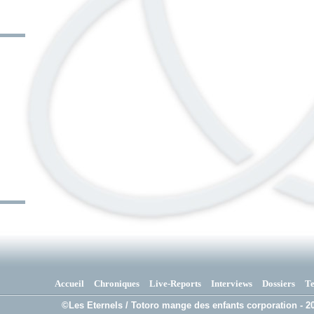
Accueil
Chroniques
Live-Reports
Interviews
Dossiers
T
©Les Eternels / Totoro mange des enfants corporation - 20