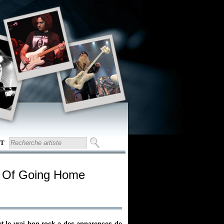
T
s Of Going Home
et le vrai bon rock a des apparences de