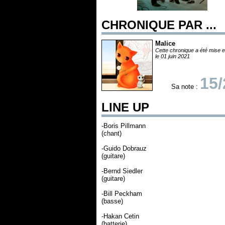
CHRONIQUE PAR ...
Malice
Cette chronique a été mise e
le 01 juin 2021
15/
Sa note :
LINE UP
-Boris Pillmann
(chant)
-Guido Dobrauz
(guitare)
-Bernd Siedler
(guitare)
-Bill Peckham
(basse)
-Hakan Cetin
(batterie)