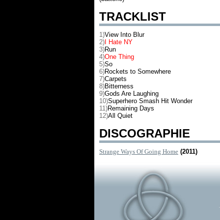
TRACKLIST
1)
View Into Blur
2)
I Hate NY
3)
Run
4)
One Thing
5)
So
6)
Rockets to Somewhere
7)
Carpets
8)
Bitterness
9)
Gods Are Laughing
10)
Superhero Smash Hit Wonder
11)
Remaining Days
12)
All Quiet
DISCOGRAPHIE
Strange Ways Of Going Home
(2011)