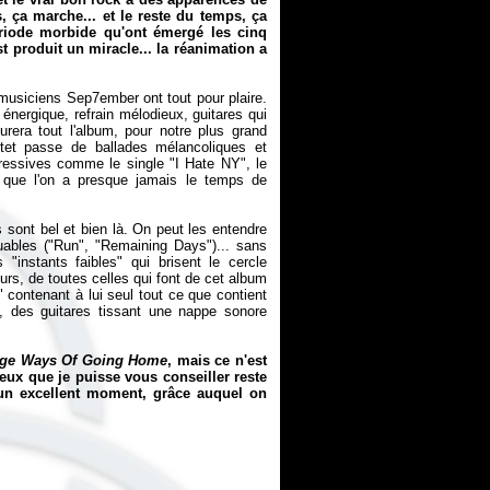
 ça marche... et le reste du temps, ça
période morbide qu'ont émergé les cinq
t produit un miracle... la réanimation a
 musiciens Sep7ember ont tout pour plaire.
e énergique, refrain mélodieux, guitares qui
rera tout l'album, pour notre plus grand
ntet passe de ballades mélancoliques et
ressives comme le single "I Hate NY", le
 que l'on a presque jamais le temps de
s sont bel et bien là. On peut les entendre
quables ("Run", "Remaining Days")... sans
s "instants faibles" qui brisent le cercle
rs, de toutes celles qui font de cet album
 contenant à lui seul tout ce que contient
, des guitares tissant une nappe sonore
nge Ways Of Going Home
, mais ce n'est
eux que je puisse vous conseiller reste
e un excellent moment, grâce auquel on