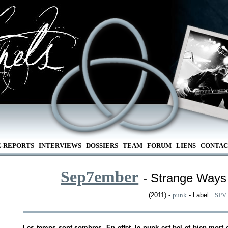
E-REPORTS
INTERVIEWS
DOSSIERS
TEAM
FORUM
LIENS
CONTAC
Sep7ember
- Strange Way
(2011) -
punk
- Label :
SPV
Les temps sont sombres. En effet, le punk est bel et bien mort 