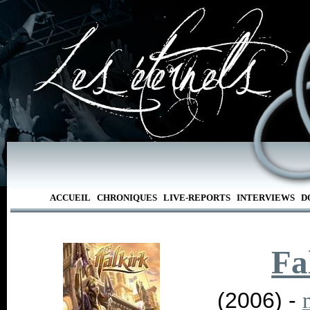
ACCUEIL
CHRONIQUES
LIVE-REPORTS
INTERVIEWS
D
Fa
(2006) -