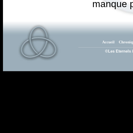
manque p
Accueil
Chroniq
©Les Eternels 