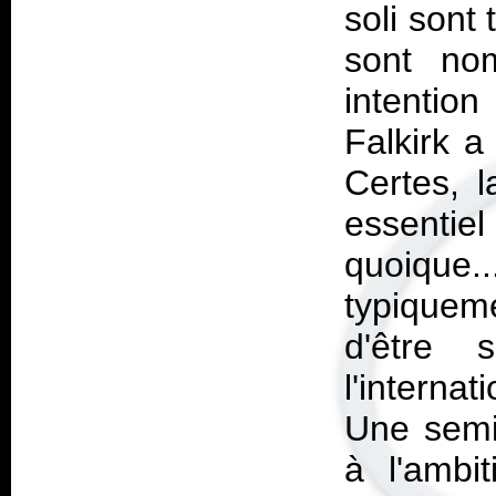
soli sont 
sont no
intention
Falkirk a
Certes, l
essentie
quoique
typiquem
d'être 
l'internat
Une semi-
à l'ambi