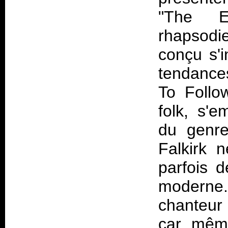
"The E
rhapsod
conçu s'i
tendance
To Follo
folk, s'e
du genre
Falkirk 
parfois d
moderne
chanteur
car même