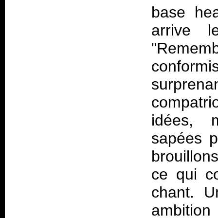
base heav
arrive l
"Rememb
conformis
surprena
compatri
idées, m
sapées p
brouillon
ce qui c
chant. U
ambition