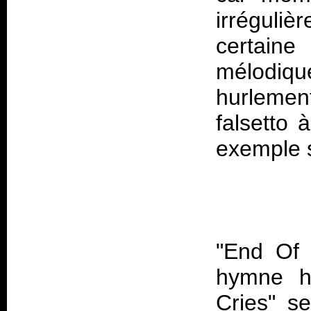
irréguliè
certain
mélodiq
hurlemen
falsetto 
"End Of 
hymne he
Cries" s