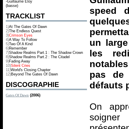
Guillau
-Guillaume Eloy
(basse)
speed d
TRACKLIST
quelqu
1)
At The Gates Of Dawn
permett
2)
The Endless Quest
3)
Crimson Eyes
4)
A Way To Follow
un large
5)
Two Of A Kind
6)
Remember
les red
7)
Shadow Realms Part.1 : The Shadow Crown
8)
Shadow Realms Part.2 : The Citadel
notable
9)
Fading Away
10)
Silent Cries
11)
World's Closing Chapter
pas de 
12)
Beyond The Gates Of Dawn
défauts 
DISCOGRAPHIE
Gates Of Dawn
(2006)
On appr
soigner
présenten