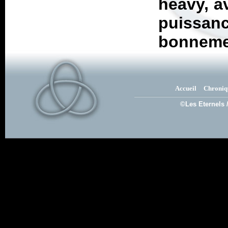
heavy, av
puissan
bonnemen
Accueil
Chroniq
©Les Eternels 