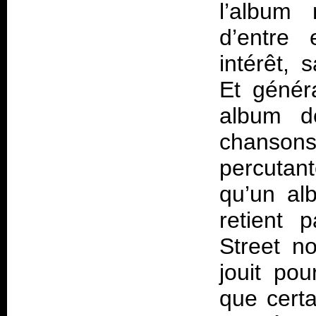
l’album
d’entre 
intérêt, 
Et génér
album de
chansons
percutan
qu’un al
retient 
Street n
jouit pou
que cert