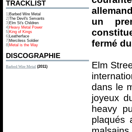
TRACKLIST
allemand
1)
Barbed Wire Metal
2)
The Devil's Servants
un pre
3)
Elm St's Children
4)
Heavy Metal Power
constitu
5)
King of Kings
6)
Leatherface
fermé du
7)
Merciless Soldier
8)
Metal is the Way
DISCOGRAPHIE
Elm Stree
Barbed Wire Metal
(2011)
internati
dans le m
joyeux d
heavy pu
plaqués 
malsains