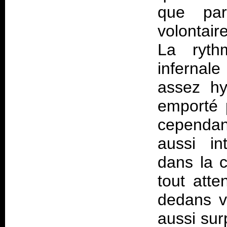
que par
volontair
La ryth
infernale
assez hy
emporté p
cependan
aussi i
dans la c
tout atte
dedans v
aussi sur