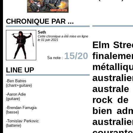
CHRONIQUE PAR ...
Seth
Cette chronique a été mise en ligne
le 01 juin 2021
Elm Stre
15/20
finalem
Sa note :
métalli
LINE UP
austral
-Ben Batres
(chant+guitare)
australe
-Aaron Adie
rock de 
(guitare)
-Brendan Farrugia
bien adm
(basse)
austral
-Tomislav Perkovic
(batterie)
couran