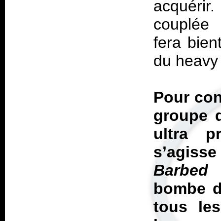
acquérir
couplée
fera bien
du heavy 
Pour con
groupe d
ultra p
s’agiss
Barbed 
bombe d
tous le