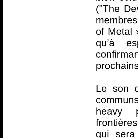
("The Dev
membres 
of Metal »
qu’à es
confirm
prochain
Le son d
communs,
heavy p
frontière
qui sera