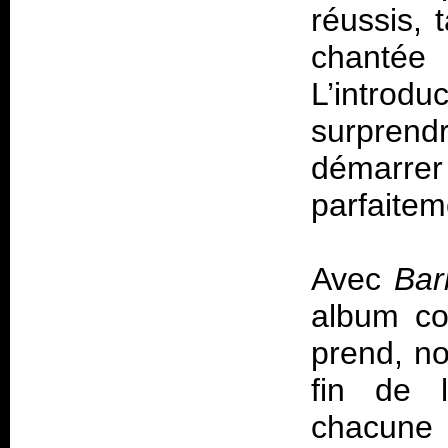
réussis, 
chantée
L’intro
surprend
démarr
parfaitem
Avec
Bar
album co
prend, no
fin de 
chacune 