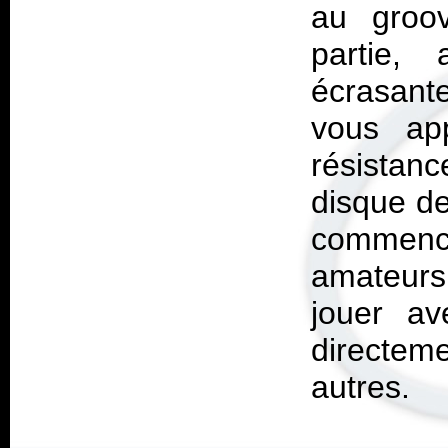
au groov
partie,
écrasante
vous app
résistanc
disque de
commencé
amateurs
jouer av
directeme
autres.