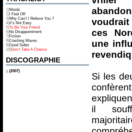
vrille
abandonn
1)
Words
2)
I Feel Off
3)
Why Can’t I Relieve You ?
voudrait
4)
It’s Not Easy
5)
To Be Your Friend
ces Nor
6)
No Disappointment
7)
Fiction
8)
Crashing Waves
une infl
9)
Good Sides
10)
Don’t Take A Chance
revendiq
DISCOGRAPHIE
4
(2007)
Si les de
confèrent
expliquen
il sou
majorita
compréhe