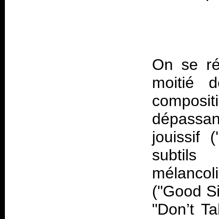
On se ré
moitié
compos
dépassant
jouissif
subtil
mélancol
("Good Sid
"Don’t T