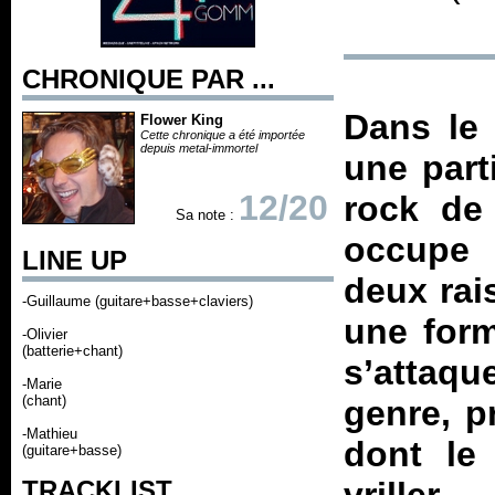
CHRONIQUE PAR ...
Dans le 
Flower King
Cette chronique a été importée
depuis metal-immortel
une part
12/20
rock de
Sa note :
occupe 
LINE UP
deux rai
-Guillaume (guitare+basse+claviers)
une form
-Olivier
(batterie+chant)
s’attaqu
-Marie
(chant)
genre, p
-Mathieu
dont le 
(guitare+basse)
TRACKLIST