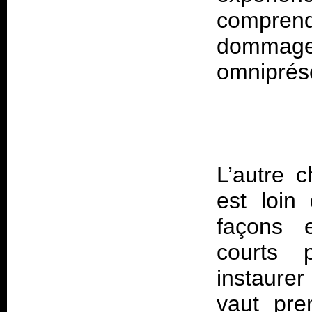
compren
dommage,
L’autre c
est loin
façons 
courts p
instaure
vaut pre