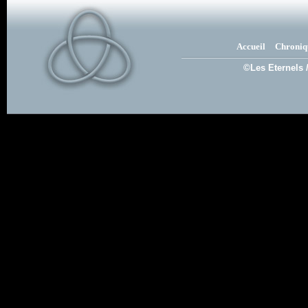
Accueil
Chroniq
©Les Eternels 