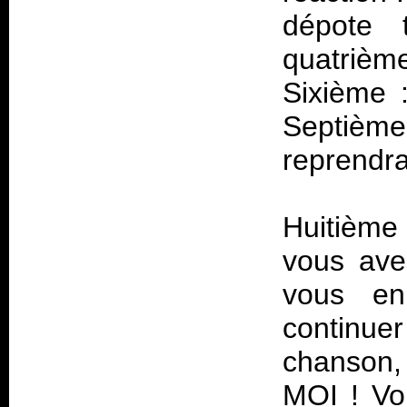
dépote 
quatriè
Sixième 
Septième 
reprendra
Huitième
vous ave
vous en
continue
chanson,
MOI ! Voi