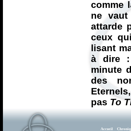
comme la
ne vaut
attarde 
ceux qui
lisant m
à dire 
minute d
des no
Eternels,
pas
To 
Accueil
Chroniq