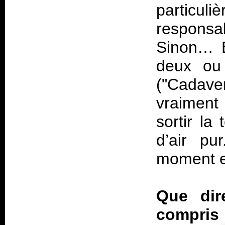
particu
respons
Sinon… B
deux ou 
("Cadave
vraiment
sortir la
d’air pu
moment e
Que dir
compris