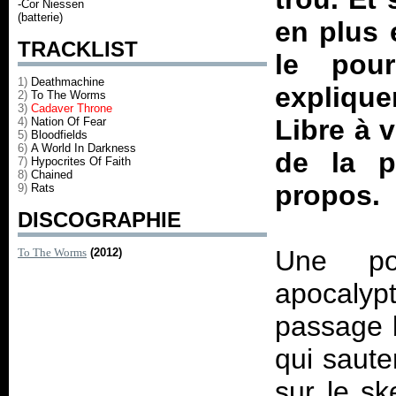
-Cor Niessen
(batterie)
en plus 
TRACKLIST
le pou
1)
Deathmachine
explique
2)
To The Worms
3)
Cadaver Throne
Libre à 
4)
Nation Of Fear
5)
Bloodfields
6)
A World In Darkness
de la p
7)
Hypocrites Of Faith
8)
Chained
propos.
9)
Rats
DISCOGRAPHIE
Une po
To The Worms
(2012)
apocalyp
passage b
qui saute
sur le s