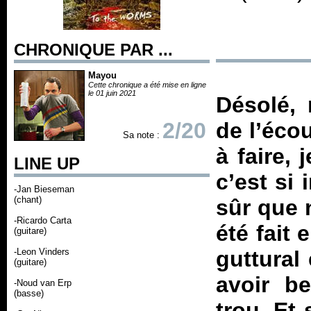
CHRONIQUE PAR ...
Mayou
Cette chronique a été mise en ligne
le 01 juin 2021
Désolé, 
2/20
de l’écou
Sa note :
à faire, 
LINE UP
c’est si
-Jan Bieseman
(chant)
sûr que 
-Ricardo Carta
été fait 
(guitare)
-Leon Vinders
guttural
(guitare)
avoir b
-Noud van Erp
(basse)
trou. Et 