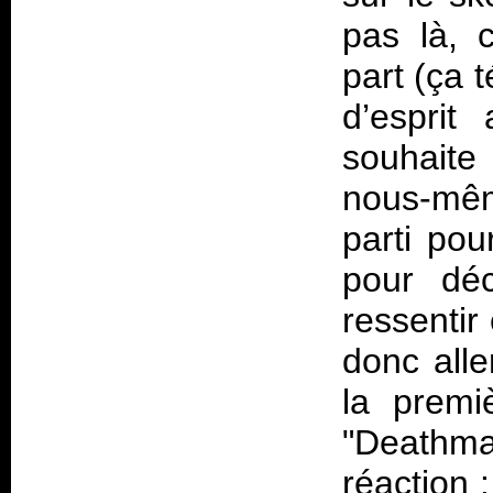
pas là, c
part (ça 
d’esprit
souhaite
nous-mêm
parti pou
pour déc
ressentir
donc all
la premi
"Deathm
réaction 