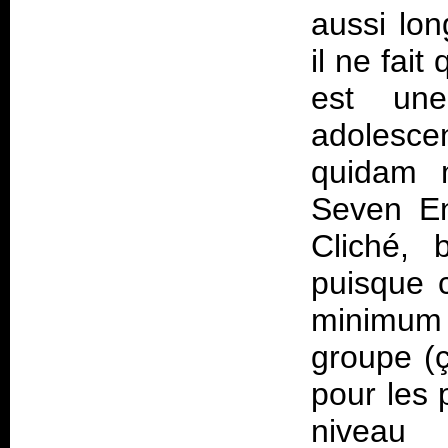
aussi lo
il ne fai
est un
adolesce
quidam m
Seven En
Cliché, 
puisque 
minimum 
groupe (ç
pour les 
niveau 