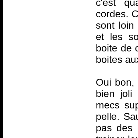
c'est q
cordes. C
sont loin
et les s
boite de 
boites au
Oui bon, 
bien jol
mecs sup
pelle. Sa
pas des 