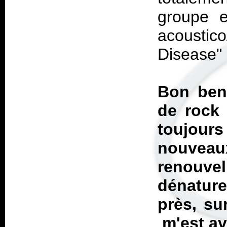
groupe e
acoustic
Disease" 
Bon ben 
de rock 
toujou
nouve
renouve
dénature
près, su
m'est avi