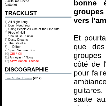
bonne é
-Guillaume Rocha
(batterie)
groupes 
TRACKLIST
vers l'am
1)
All Night Long
2)
Don’t Need You
3)
Using People As One of the Fine Arts
4)
Fires of Hell
Et pourt
5)
Should Be Runnin’
6)
Dusty Dreams
7)
The Life of a…
que des 
8)
… Drifter
9)
Spain Summer Sun
groupes 
10)
XIII / XII
11)
Annoyin ‘n’ Noisy
12)
Slow Motion Disease
côté de l
DISCOGRAPHIE
pour fair
Slow Motion Disease
(2012)
ambiance
guitares
saute au