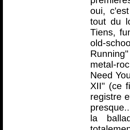
premières
oui, c'e
tout du 
Tiens, fu
old-schoo
Running"
metal-ro
Need You"
XII" (ce 
registre 
presque..
la balla
totaleme