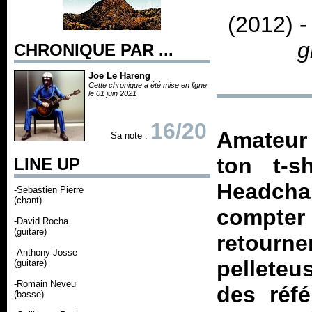
(2012) 
g
CHRONIQUE PAR ...
Joe Le Hareng
Cette chronique a été mise en ligne
le 01 juin 2021
16/20
Amateur
Sa note :
ton t-s
LINE UP
Headcha
-Sebastien Pierre
(chant)
compter 
-David Rocha
(guitare)
retourn
-Anthony Josse
pelleteu
(guitare)
-Romain Neveu
des réf
(basse)