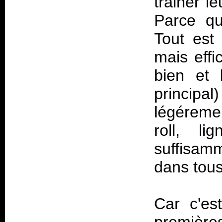
trainer l
Parce qu
Tout est
mais effi
bien et l
principal)
légéremen
roll, l
suffisamm
dans tous
Car c'es