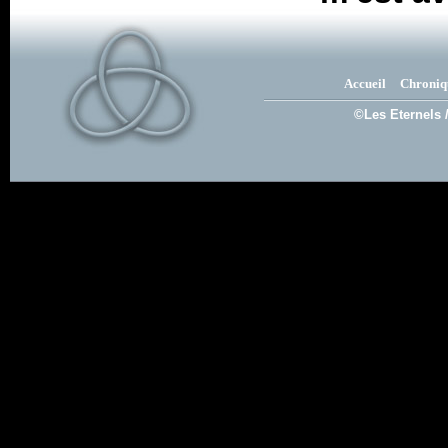
Accueil
Chroniq
©Les Eternels 