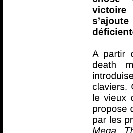
victoir
s’ajout
déficient
A partir
death m
introdui
claviers. 
le vieux
propose 
par les p
Mega Th