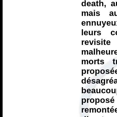
death, a
mais a
ennuyeux
leurs c
revisit
malheure
morts t
proposé
désagr
beaucou
proposé 
remonté