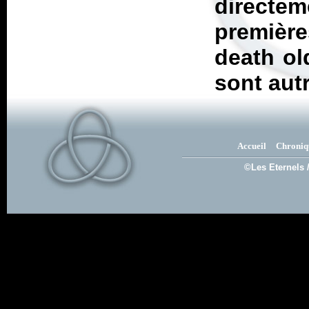
directem
premièr
death ol
sont aut
Accueil
Chroniq
©Les Eternels 