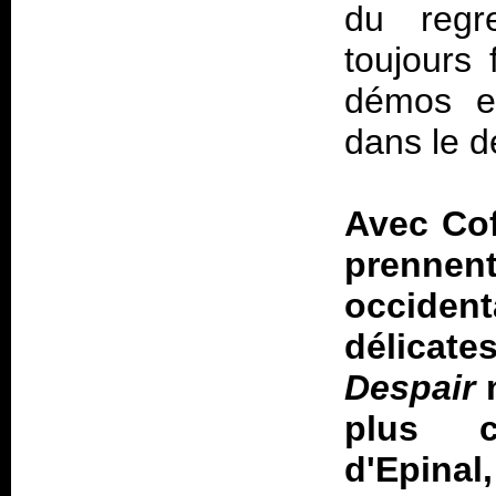
du regr
toujours 
démos e
dans le d
Avec Cof
prennent
occident
délicat
Despair
n
plus 
d'Epina