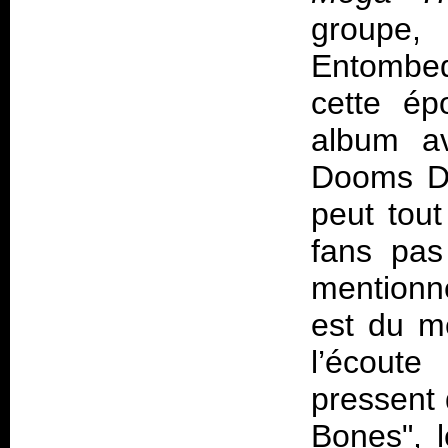
groupe,
Entombed
cette ép
album av
Dooms Da
peut tout
fans pas
mentionn
est du m
l’écout
pressent 
Bones", 