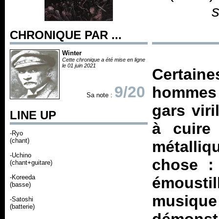
CHRONIQUE PAR ...
Winter
Cette chronique a été mise en ligne
le 01 juin 2021
Certaine
9/20
hommes r
Sa note :
gars vir
LINE UP
à cuire
-Ryo
(chant)
métalliq
-Uchino
chose :
(chant+guitare)
-Koreeda
émoustil
(basse)
musique 
-Satoshi
(batterie)