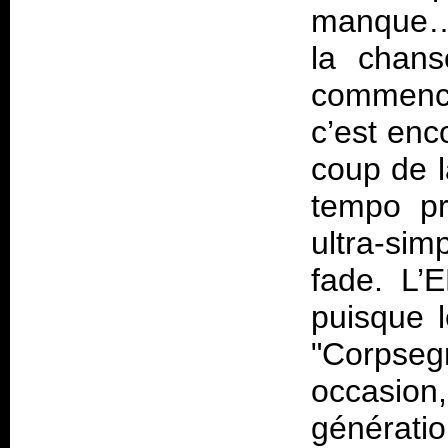
manque… 
la chanso
commence
c’est enc
coup de 
tempo pr
ultra-sim
fade. L’
puisque l
"Corpseg
occasi
générati