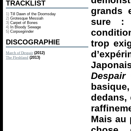
démonst
TRACKLIST
grands e
1)
Till Dawn of the Doomsday
2)
Grotesque Messiah
sure : 
3)
Carpet of Bones
4)
In Bloody Sewage
conditio
5)
Corpsegrinder
DISCOGRAPHIE
trop exi
d’expé
March of Despair
(2012)
The Fleshland
(2013)
Japonai
Despair
u
basique
dedans, 
raffine
Mais au 
chose 