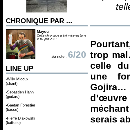
tel
CHRONIQUE PAR ...
Mayou
Cette chronique a été mise en ligne
le 01 juin 2021
Pourtant
6/20
trop mal
Sa note :
celle d
LINE UP
une for
-Willy Midoux
(chant)
Gojira…
-Sebastien Hahn
d’œuvre 
(guitare)
-Gaetan Forestier
méchant 
(basse)
serais a
-Pierre Diakowski
(batterie)