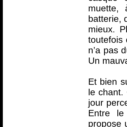
muette, 
batterie, 
mieux. P
toutefois 
n’a pas d
Un mauvai
Et bien su
le chant.
jour perc
Entre le
propose u