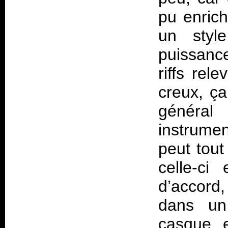
pu enrich
un styl
puissance
riffs rel
creux, ça
général
instrumen
peut tout
celle-ci
d’accord,
dans u
casque e