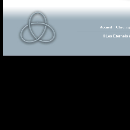
Accueil
Chroniq
©Les Eternels 