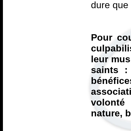
dure que
Pour cou
culpabil
leur mus
saints :
bénéfi
associa
volonté 
nature, b