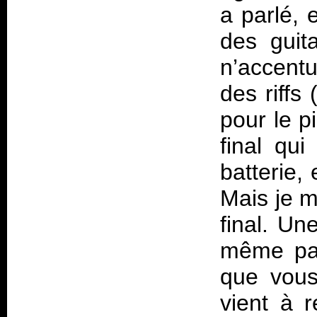
a parlé, 
des guit
n’accent
des riffs 
pour le p
final qu
batterie,
Mais je m
final. Un
même pas
que vous
vient à 