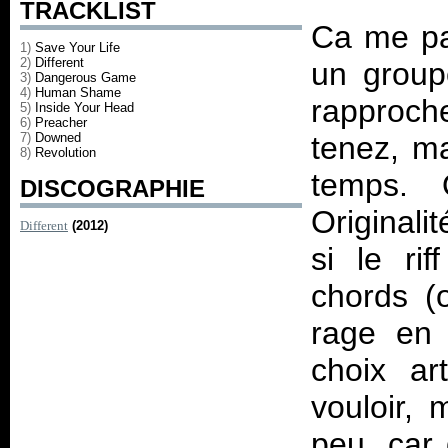
TRACKLIST
Ca me par
1)
Save Your Life
2)
Different
un group
3)
Dangerous Game
4)
Human Shame
rapproch
5)
Inside Your Head
6)
Preacher
7)
Downed
tenez, m
8)
Revolution
temps. 
DISCOGRAPHIE
Originalit
Different
(2012)
si le ri
chords (
rage en 
choix ar
vouloir, 
peu, car 