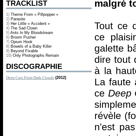
malgré to
TRACKLIST
1)
Theme From « Pillpopper »
2)
Parasite
Tout ce q
3)
Her Little « Accident »
4)
The Sad Clown
5)
Ants In My Bloodstream
ce plais
6)
Broom Pusher
7)
Opium Hook
galette b
8)
Bowels of a Baby Killer
9)
Beyond Fixable
10)
Only Photographs Remain
dire tout 
DISCOGRAPHIE
à la haut
Deep Cuts From Dark Clouds
(2012)
La faute 
ce
Deep 
simplemen
révèle (f
n'est pa