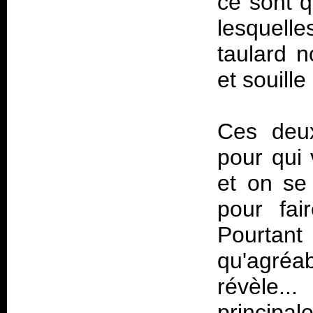
ce sont 
lesquell
taulard 
et souill
Ces deux
pour qui 
et on se 
pour fa
Pourtan
qu'agréa
révèle.
principa