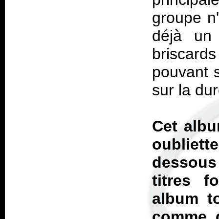
groupe n'
déjà un 
briscards
pouvant s
sur la du
Cet albu
oubliett
dessous 
titres f
album t
comme d