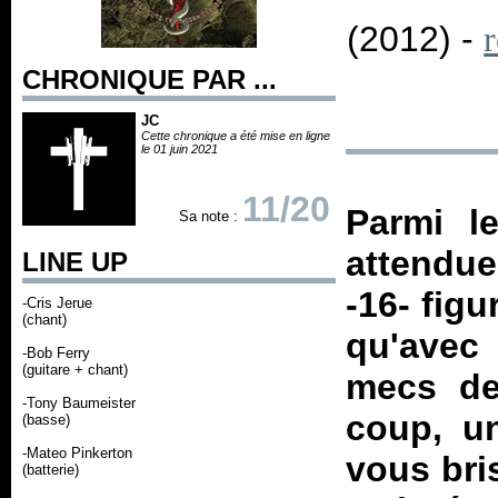
(2012) -
CHRONIQUE PAR ...
JC
Cette chronique a été mise en ligne
le 01 juin 2021
11/20
Parmi l
Sa note :
attendue
LINE UP
-16- figu
-Cris Jerue
(chant)
qu'avec 
-Bob Ferry
(guitare + chant)
mecs de
-Tony Baumeister
coup, u
(basse)
-Mateo Pinkerton
vous bri
(batterie)