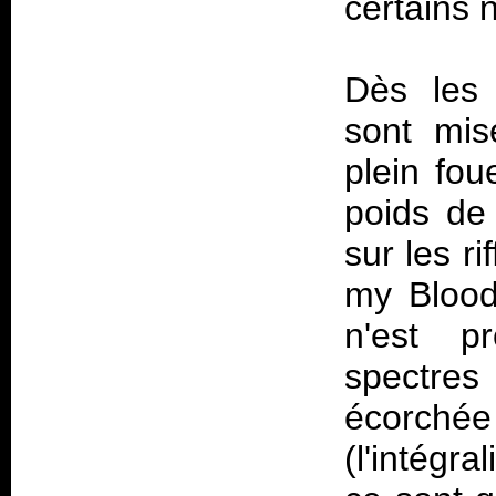
certains 
Dès les 
sont mis
plein fou
poids de 
sur les ri
my Blood
n'est p
spectres
écorché
(l'intégra