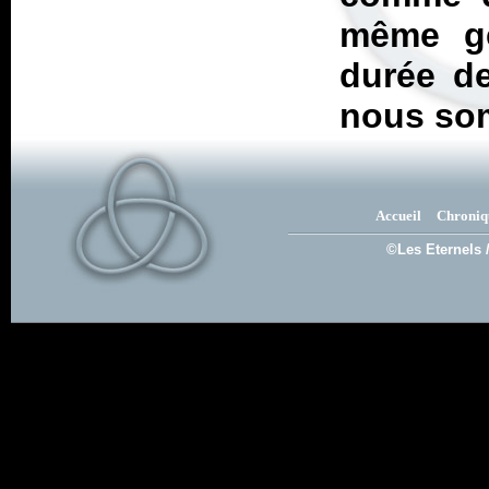
même ge
durée de
nous som
Accueil
Chroniq
©Les Eternels 