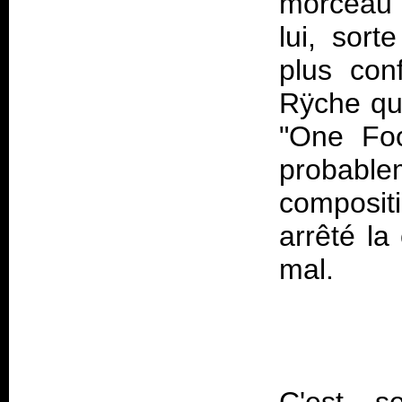
morceau 
lui, sor
plus con
Rÿche qu
"One Foot
probable
composit
arrêté la