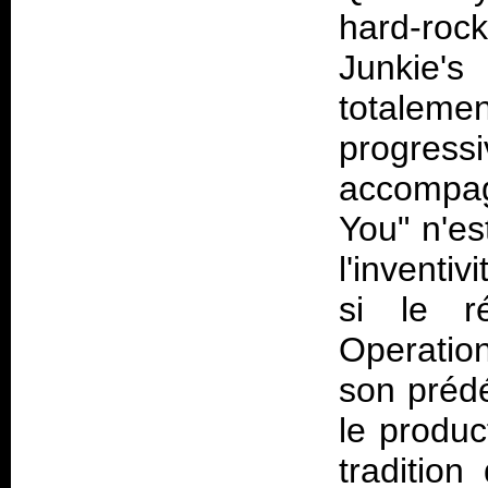
hard-rock
Junkie'
totalemen
progres
accompag
You" n'es
l'inventi
si le ré
Operatio
son prédé
le produc
traditio