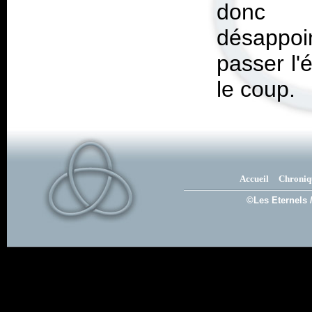
donc 
désappoi
passer l'
le coup.
Accueil
Chroniq
©Les Eternels 