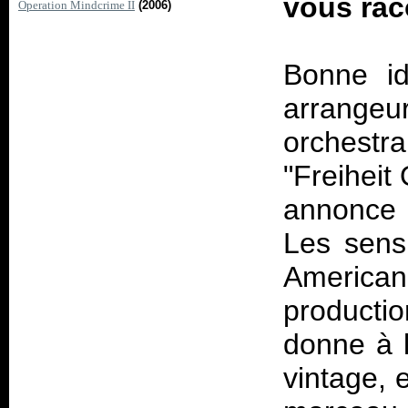
vous raco
Operation Mindcrime II
(2006)
Bonne id
arrangeu
orchestr
"Freiheit
annonce u
Les sens,
American"
productio
donne à 
vintage, 