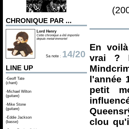
(20
CHRONIQUE PAR ...
Lord Henry
Cette chronique a été importée
depuis metal-immortel
En voilà
14/20
vrai ? 
Sa note :
Mindcri
LINE UP
l'année 
-Geoff Tate
(chant)
petit m
-Michael Wilton
(guitare)
influe
-Mike Stone
Queensrÿ
(guitare)
-Eddie Jackson
clou qu'
(basse)