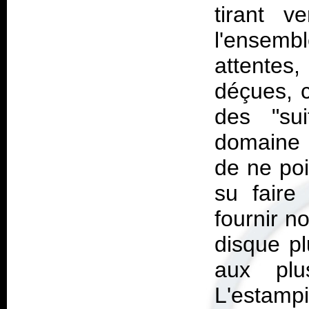
tirant 
l'ensemb
attentes
déçues, c
des "sui
domaine a
de ne poi
su faire
fournir n
disque pl
aux plu
L'estamp