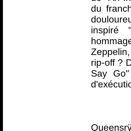
du franc
doulour
inspiré
hommage 
Zeppelin,
rip-off ? 
Say Go" 
Queensrÿ