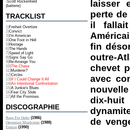
laisser 
-Scott Rockenfield
(batterie)
perte de
TRACKLIST
il falla
1)
Freiheit Overtüre
2)
Convict
América
3)
I'm American
4)
One Foot in Hell
fin déso
5)
Hostage
6)
The Hands
7)
Speed of Light
outre-At
8)
Signs Say Go
9)
Re-Arrange You
chevet p
10)
The Chase
11)
Murderer?
12)
Circles
avec con
13)
If I Could Change It All
14)
An Intentional Confrontation
nouvelle
15)
A Junkie's Blues
16)
Fear City Slide
17)
All the Promises
dix-hui
DISCOGRAPHIE
dynamite 
Rage For Order
(1986)
de venge
Operation Mindcrime
(1988)
Empire
(1990)