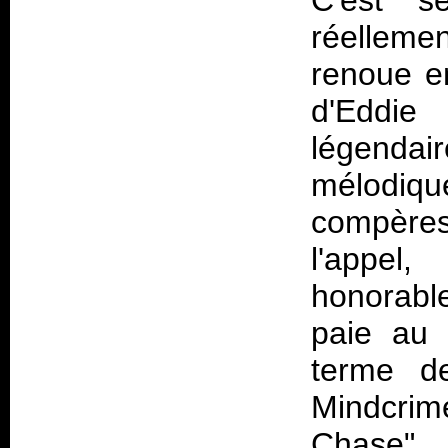
C'est s
réellemen
renoue en
d'Eddie
légendair
mélodi
compèr
l'appe
honorabl
paie au p
terme d
Mindcrime
Chase", 