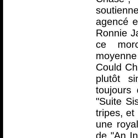
soutien
agencé en
Ronnie Ja
ce morc
moyenne 
Could Cha
plutôt s
toujours
"Suite Si
tripes, e
une royal
de "An In