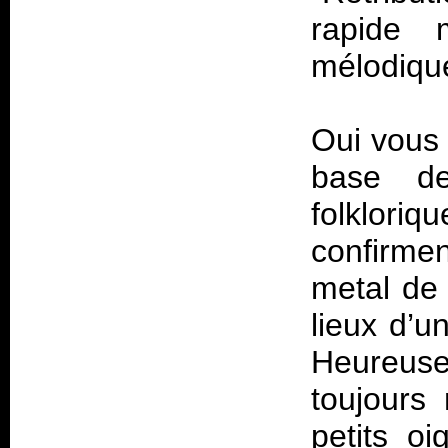
rapide 
mélodique
Oui vous 
base d
folklori
confirmen
metal de 
lieux d’u
Heureus
toujours
petits o