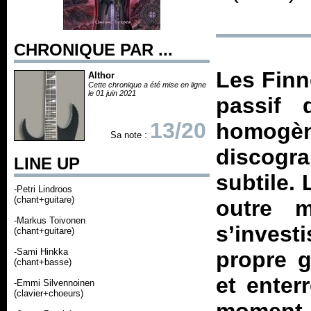
CHRONIQUE PAR ...
Les Finn
Althor
Cette chronique a été mise en ligne
le 01 juin 2021
passif 
13/20
homogène
Sa note :
discogra
LINE UP
subtile. 
-Petri Lindroos
(chant+guitare)
outre m
-Markus Toivonen
s’investi
(chant+guitare)
-Sami Hinkka
propre g
(chant+basse)
et enter
-Emmi Silvennoinen
(clavier+choeurs)