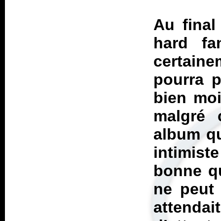
Au final
hard fa
certaine
pourra p
bien moi
malgré 
album qu
intimist
bonne qu
ne peut 
attenda