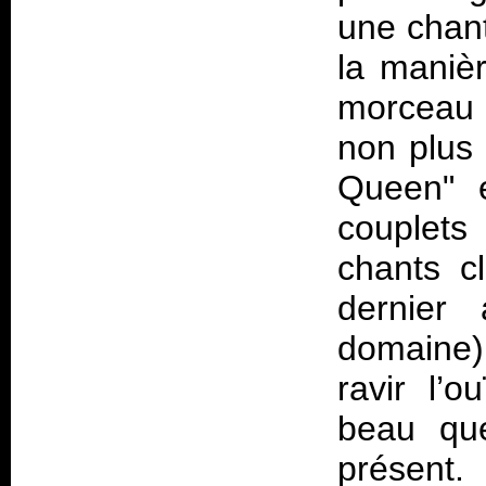
une chant
la maniè
morceau 
non plus 
Queen" e
couplets
chants c
dernier 
domaine)
ravir l’o
beau que
présent.