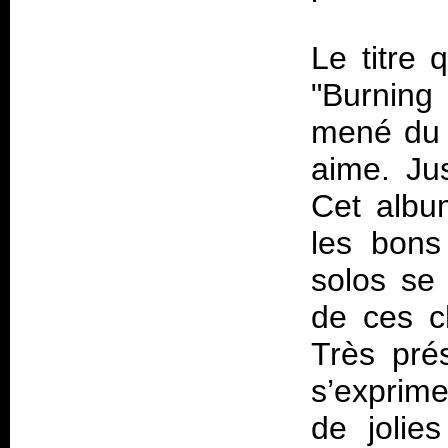
Le titre 
"Burning
mené du d
aime. Jus
Cet albu
les bons
solos se 
de ces c
Très prés
s’exprime
de jolie