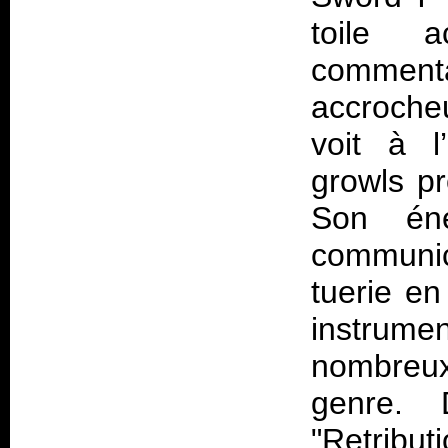
toile 
comment
accrocheu
voit à l
growls pr
Son éne
communic
tuerie e
instrum
nombreux
genre.
"Retribut