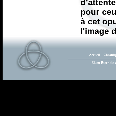
d’attent
pour ceu
à cet op
l'image d
Accueil
Chroniq
©Les Eternels 