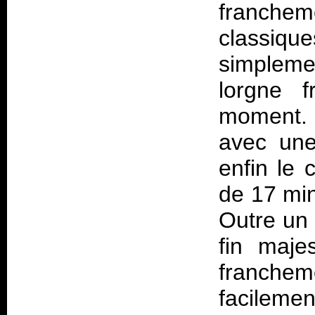
franche
classiq
simpleme
lorgne f
moment. 
avec une
enfin le 
de 17 min
Outre un 
fin maje
francheme
facilemen