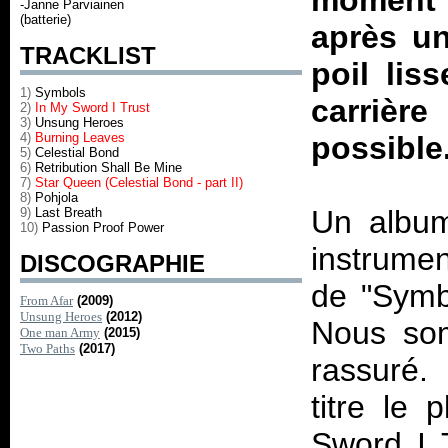
moment 
-Janne Parviainen
(batterie)
après u
TRACKLIST
poil lis
1)
Symbols
carrièr
2)
In My Sword I Trust
3)
Unsung Heroes
4)
Burning Leaves
possible
5)
Celestial Bond
6)
Retribution Shall Be Mine
7)
Star Queen (Celestial Bond - part II)
8)
Pohjola
Un album
9)
Last Breath
10)
Passion Proof Power
instrumen
DISCOGRAPHIE
de "Symbo
From Afar
(2009)
Unsung Heroes
(2012)
Nous som
One man Army
(2015)
Two Paths
(2017)
rassuré.
titre le 
Sword I T