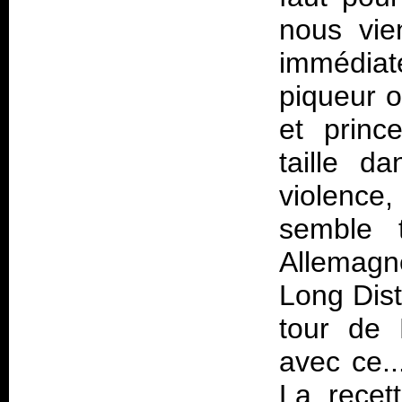
nous vien
immédiat
piqueur 
et princ
taille d
violence,
semble t
Allemagn
Long Dist
tour de 
avec ce.
La recet