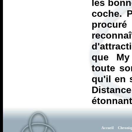
les bon
coche. P
procuré
reconn
d'attrac
que My 
toute so
qu'il en 
Distanc
étonnant
Accueil
Chroniq