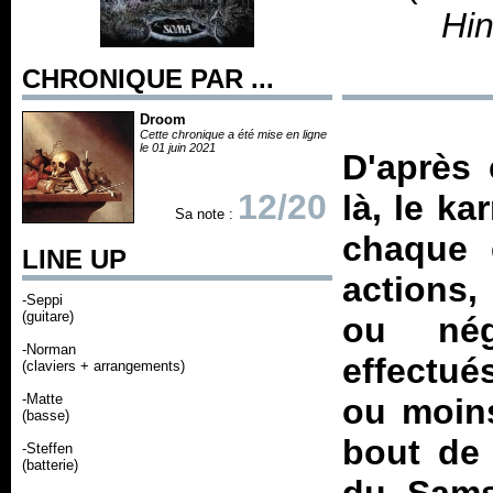
Hi
CHRONIQUE PAR ...
Droom
Cette chronique a été mise en ligne
le 01 juin 2021
D'après 
12/20
là, le k
Sa note :
chaque 
LINE UP
actions,
-Seppi
(guitare)
ou nég
-Norman
effectués
(claviers + arrangements)
-Matte
ou moins
(basse)
bout de 
-Steffen
(batterie)