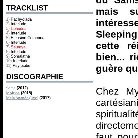
du Samsa
TRACKLIST
mais s
1)
Pachyclada
intéres
2)
Interlude
3)
Ephedra
Sleeping
4)
Interlude
5)
Eleusine Coracana
6)
Interlude
cette r
7)
Saumya
8)
Interlude
bien... r
9)
Somalatha
10)
Interlude
guère que
11)
Psylocibe
DISCOGRAPHIE
Soma
(2012)
Chez My
Moksha
(2015)
Mela Ananda (live)
(2017)
cartési
spiritual
directeme
faut pour