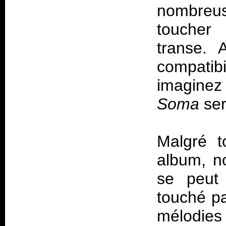
nombreus
toucher
transe. 
compati
imaginez
Soma
se
Malgré t
album, n
se peut 
touché pa
mélodies