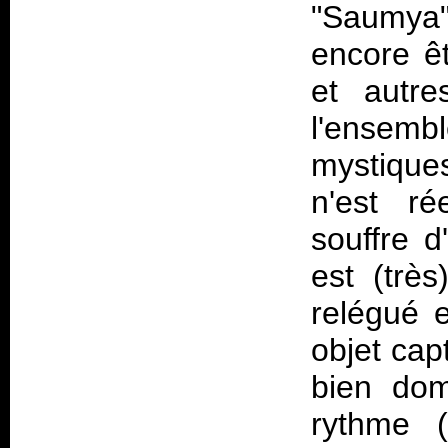
"Saumya",
encore êt
et autre
l'ensemb
mystiq
n'est ré
souffre d
est (trè
relégué 
objet capt
bien do
rythme (