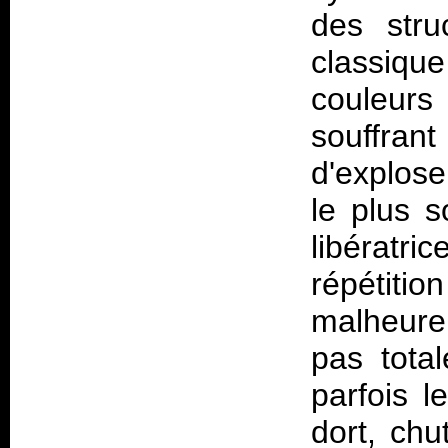
des str
classique
couleurs
souffran
d'explos
le plus 
libératr
répétitio
malheur
pas tota
parfois l
dort, ch