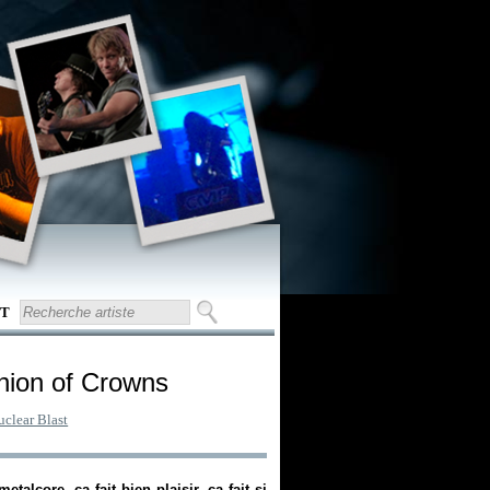
T
nion of Crowns
uclear Blast
etalcore, ça fait bien plaisir, ça fait si