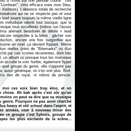
és à l'infini sur une période courte : ces
Lionheart", intro efficace mais mon Dieu,
 d'ailleurs). L'absence totale de recherche
e metalcore qui ne se respecte pas et veut
lead jouant toujours la même vieille ligne
e mélodique ralenti tout basique, que la
 presque tous excellents (même sur l'assez
héma aliénant beatdown de débile + lead
alcore respectée à la lettre : gâcher son
duction, encore une fois surgonflée aux
ourne en rond, ça devient flippant. Même
on réelles (intro de "Bitemarks" ou d'un
ché par ces scories récurrentes, dont très
at, un album où presque tous les morceaux
on occulte la voix hurlée, également hyper
 quel groupe du genre, elle n'apporte pas
c aussi générique, on s'en sort plus. Bref,
'a rien de royal, ni même de princier.
ez moi ces voix bien trop émo, et on
e chose. Ah bah après c'est sûr qu'on
 moins on peut se dire que sa musique
du genre. Pourquoi ne pas avoir cherché
s heavy et old school dans l'esprit, et
ques années, oser à nouveau mixer des
en ce groupe c'est Sylosis, groupe de
pes les plus excitants de la scène...