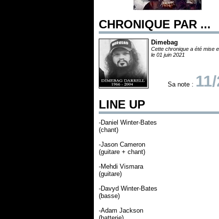
CHRONIQUE PAR ...
Dimebag
Cette chronique a été mise e
le 01 juin 2021
11/
Sa note :
LINE UP
-Daniel Winter-Bates
(chant)
-Jason Cameron
(guitare + chant)
-Mehdi Vismara
(guitare)
-Davyd Winter-Bates
(basse)
-Adam Jackson
(batterie)