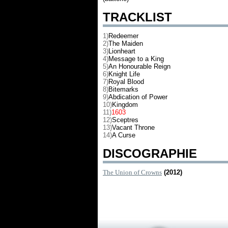
TRACKLIST
1)
Redeemer
2)
The Maiden
3)
Lionheart
4)
Message to a King
5)
An Honourable Reign
6)
Knight Life
7)
Royal Blood
8)
Bitemarks
9)
Abdication of Power
10)
Kingdom
11)
1603
12)
Sceptres
13)
Vacant Throne
14)
A Curse
DISCOGRAPHIE
The Union of Crowns
(2012)