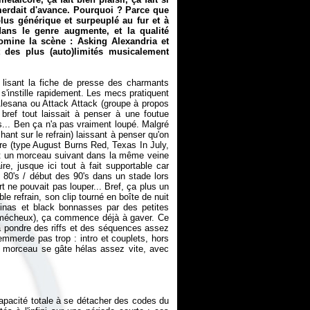
merdait d'avance. Pourquoi ? Parce que
lus générique et surpeuplé au fur et à
ans le genre augmente, et la qualité
omine la scène : Asking Alexandria et
t des plus (auto)limités musicalement
 lisant la fiche de presse des charmants
 s'instille rapidement. Les mecs pratiquent
Alesana ou Attack Attack (groupe à propos
 bref tout laissait à penser à une foutue
.. Ben ça n'a pas vraiment loupé. Malgré
ant sur le refrain) laissant à penser qu'on
eure (type August Burns Red, Texas In July,
et un morceau suivant dans la même veine
e, jusque ici tout à fait supportable car
 80's / début des 90's dans un stade lors
t ne pouvait pas louper... Bref, ça plus un
ble refrain, son clip tourné en boîte de nuit
tinas et black bonnasses par des petites
s mécheux), ça commence déjà à gaver. Ce
 à pondre des riffs et des séquences assez
emmerde pas trop : intro et couplets, hors
 morceau se gâte hélas assez vite, avec
capacité totale à se détacher des codes du