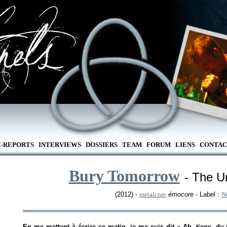
E-REPORTS
INTERVIEWS
DOSSIERS
TEAM
FORUM
LIENS
CONTAC
Bury Tomorrow
- The U
(2012) -
metalcore
émocore
- Label :
N
En me mettant à écrire ce matin, je me suis dit «
Ah, tiens, du m