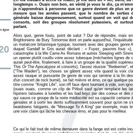
longtemps
». Ouais non bon, en vérité je vous le dis, ça m'em
je n'apprendrais à personne que ce genre devient de plus en p
mesure que les années passent, que le nombre de sorties d
générale baisse dangereusement, surtout quand on voit qui d
consorts, soit des groupes résolument putassiers, et surtou
parlant.
n ligne
Alors quoi, genre foutu, point de salut ? Dur de répondre, mais en
Brightoniens de Bury Tomorrow dont on parle aujourd'hui, l'inquiétude
un metalcore britannique typique, tournent avec des groupes genre 
20
duquel Gandalf le Gris aurait déclaré : «
Fuyez, pauvres fous
»),
catastrophe à la We Came As Romans et autres Sleeping with Sirens.
un opener plutôt couillu voire assez tubesque (méchantes lignes de ch
aurait peut-être, finalement, à faire à un groupe de la qualité supéri
This Or The Apocalypse et consorts), l'assez réussie "Redeemer", 
("The Maiden"), les choses se gâtent assez vite quand la voix clair
assez rauque et puissante (le genre de voix qui ramène à la fin des
d'un concert de rock burné), se fait mièvre et émo, ce qui quelque par
titre comme "Knight Life", son riff faux djent tournant à vide, son igno
(ouais ouais, comme un clip de Pitbull sauf qu'on remplace les la
hipsters tatouées à lunettes et les bad boyz par des coreux et de
qui sauve ce groupe de la noire médiocrité est sa capacité certaine
géniales et à sortir les dents suffisamment souvent pour qu'on ne s'
beatdowns fatigants, de "Message To A King" par exemple, mais le
une voix claire qui lâche les chevaux émo, et pas pour le meilleur.
Ce qui le fait tout de même demeurer dans la fange est est cette in