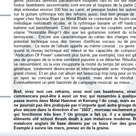
genre, pourtant devenus parfaitement insipides tant ils ont été répét
foutus beatdowns assommants sont encore et toujours de la partie ("
déjà entendue environ 100 fois au carré, et presque toutes les autres
sur la guitare rythmique lors des refrains aussi, tout bon groupe d
signer chez Nuclear Blast ou Metal Blade se contentant de foutre une 
mélodique mélodeath éculée, et la rythmique banane un riff hardcor
batterie suit benoîtement. C'est très rageant car les couplets sont
vilaine "Honorable Reign") dès que les guitaristes sortent du sc
larmoyante... Encore une caractéristique du cahier des charges met
potentiel technique sous des tonnes d'artifices vocaux ou de pro
hormones. Le reste de l'album appelle au même constat : ce genre t
quand le niveau technique est relevé et les capacités de compositi
"Abdication Of Power" salement plus burné, par exemple), tout est gâ
peu de groupes de la scène semblent parvenir à se détacher. Résult
se ressemblent, où la voix insupporte la moitié du temps (et encore, 
générique, totalement désincarnée et interchangeable avec n'importe
grand chose). Et en plus cet album est beaucoup trop long pour un tru
un opus au concept axé sur la royauté, mais dont le résultat n
Éventuellement un petit baronnet de campagne musical, au mieux...
Bref, virez moi ces refrains, virez moi ces beatdowns, vir
commencera peut-être à avoir un truc qui ressemble à quelqu
passe moins dans Metal Hammer et Kerrang ! du coup, mais au
ne pourrait pas être pratiquée par n'importe quel autre groupe 
plus encore dans la direction d'un "1603", morceau vachement plu
qui fonctionne très bien ? Un groupe a fait ça, il y a quel
éléments old school thrash death à son metalcore moderne. B
metalcore anglais de base devenu par ce biais l'un des grou
Exemple à suivre les mecs, prenez en de la graine.