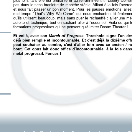
plus loin, tant elle est prenante et au refrain inventif. "Liberty C
pas dans le sens branlette de manche stérile. Alliant à la fois l'accr
et nous fait passer un bon moment. Pour les pauses émotions, allez
mid-tempo "That's Why We Came" qui nous enchantent littéralemen
qu'ils utilisent beaucoup, mais sans puer le réchauffé : allier une
adroite et technique, tout en sachant aller à l'essentiel. Voilà ce qu
formations progressives qui ne pensent qu'à imiter Dream Theater !
Et voilà, avec son
March of Progress
, Threshold signe l'un de
déjà bien remplie et incontournable. Et c'est déjà la dixième off
peut souhaiter au combo, c'est d'aller loin avec ce ancien / 
bout. Cet opus fait donc office d'incontournable, à la fois da
metal progressif. Foncez !