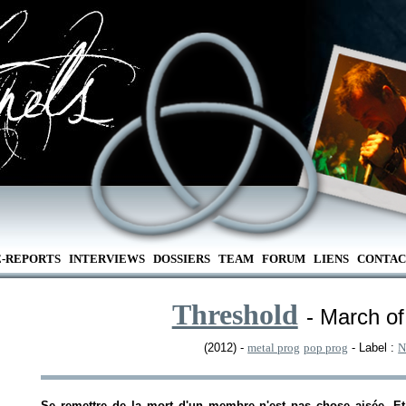
E-REPORTS
INTERVIEWS
DOSSIERS
TEAM
FORUM
LIENS
CONTAC
Threshold
- March o
(2012) -
metal prog
pop prog
- Label :
N
Se remettre de la mort d'un membre n'est pas chose aisée. Et 