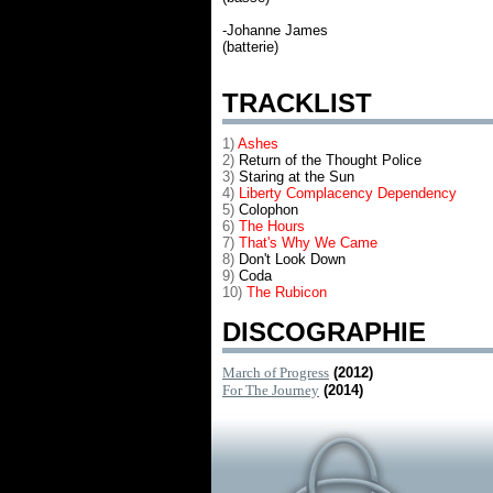
-Johanne James
(batterie)
TRACKLIST
1)
Ashes
2)
Return of the Thought Police
3)
Staring at the Sun
4)
Liberty Complacency Dependency
5)
Colophon
6)
The Hours
7)
That's Why We Came
8)
Don't Look Down
9)
Coda
10)
The Rubicon
DISCOGRAPHIE
March of Progress
(2012)
For The Journey
(2014)