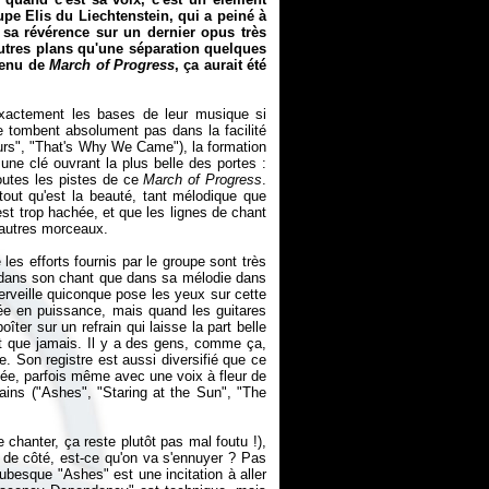
oupe Elis du Liechtenstein, qui a peiné à
 sa révérence sur un dernier opus très
autres plans qu'une séparation quelques
tenu de
March of Progress
, ça aurait été
exactement les bases de leur musique si
 tombent absolument pas dans la facilité
urs", "That's Why We Came"), la formation
ne clé ouvrant la plus belle des portes :
toutes les pistes de ce
March of Progress
.
out qu'est la beauté, tant mélodique que
 est trop hachée, et que les lignes de chant
s autres morceaux.
les efforts fournis par le groupe sont très
t dans son chant que dans sa mélodie dans
merveille quiconque pose les yeux sur cette
ée en puissance, mais quand les guitares
îter sur un refrain qui laisse la part belle
t que jamais. Il y a des gens, comme ça,
ie. Son registre est aussi diversifié que ce
ulée, parfois même avec une voix à fleur de
ins ("Ashes", "Staring at the Sun", "The
 chanter, ça reste plutôt pas mal foutu !),
e de côté, est-ce qu'on va s'ennuyer ? Pas
ubesque "Ashes" est une incitation à aller