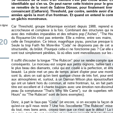
identifiable qui s'en va. On peut narrer cette histoire pour le gr
se remettre de la mort de Sabine Dünser, pour finalement tirer
convaincant (
Catharsis
). Threshold, par contre, semble avoir d'
années après la mort d'un frontman. Et quand on entend le con
un gâchis monstrueux.
n ligne
Car Threshold, groupe britannique existant depuis 1988, reprend 
accrocheuse et complexe à la fois. Combinant des structures qui ne
avec des mélodies imparables et des refrains pop ("Ashes", "The Ho
du Royaume-Uni n'est pas enterrée. Elle a même, entre ses mains, u
20
celle de l'inspiration. Ce trésor, magnifique joyau, ponctue presque 
Seule la trop Faith No More-like "Coda" ne disposera pas de cet at
structurelle, du brûlot. Pourquoi celle-ci ne fonctionne pas ? Car elle
sont tout simplement pénibles, là où elles sont merveilleuses sur le
Il suffit d'écouter la longue "The Rubicon" pour se rendre compte que 
conséquents. Le morceau est soigné aux petits oignons, taillée tan
le plus beau des diamants, celui qui est ciselé à la perfection, et é
beauté. La piste met un peu de temps avant d'opter pour une mont
sont là, alors on sait qu'on tient quelque chose de très fort, pour embo
aux atmosphères et, surtout, à un Damian Wilson plus époustouflan
qui ont un talent hors du commun, et notre frontman, lui, en fait part
titre est excellent et il chante toujours avec une émotion non-dissim
peau (la somptueuse "That's Why We Came"), sur de superbes refra
Hours" ou "The Rubicon" sont de bons exemples).
Donc, à part le faux-pas "Coda" (et encore, si on excepte la façon de
qu'est-ce qu'il nous reste ? Une fois l'excellente "The Rubicon" mis
du tout, mes bons amis, croyez-bien que ce n'est que le début ! La t