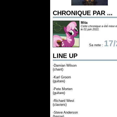
CHRONIQUE PAR ...
Mita
Cette chronique a été mise e
le 01 juin 2021
17/
Sa note :
LINE UP
-Damian Wilson
(chant)
-Karl Groom
(guitare)
-Pete Morten
(guitare)
-Richard West
(claviers)
-Steve Anderson
(basse)