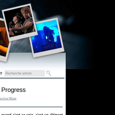
T
f Progress
uclear Blast
quand c'est sa voix, c'est un élément