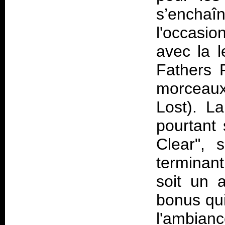
s’enchaî
l'occasi
avec la l
Fathers 
morceaux
Lost). La
pourtant 
Clear", 
terminant
soit un 
bonus qui
l'ambianc