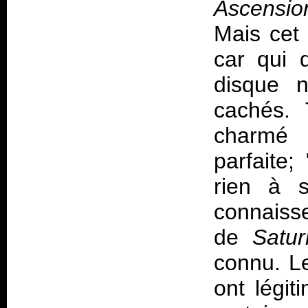
Ascensio
Mais cet
car qui d
disque 
cachés. 
charmé 
parfaite;
rien à s
connaisse
de
Satu
connu. L
ont légit