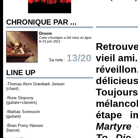
CHRONIQUE PAR ...
Droom
Cette chronique a été mise en ligne
le 01 juin 2021
Retrouve
13/20
vieil ami
Sa note :
réveill
LINE UP
délicie
-Thomas Akim Grønbæk Jensen
(chant)
Toujours
-Rune Stiassny
mélancol
(guitare+claviers)
-Mattias Svensson
étape im
(guitare)
Martyre
-Brian Pomy Hansen
(basse)
To Die
é