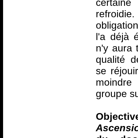
certaine
refroidie.
obligatio
l'a déjà 
n'y aura 
qualité 
se réjoui
moindre
groupe su
Objec
Ascensi