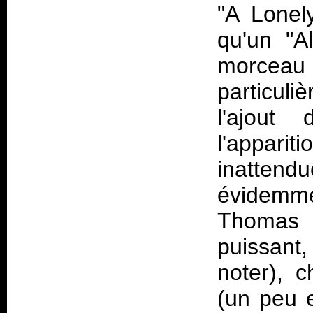
"A Lonel
qu'un "A
morce
particul
l'ajout
l'apparit
inatte
évidemme
Thomas 
puissant
noter), c
(un peu 