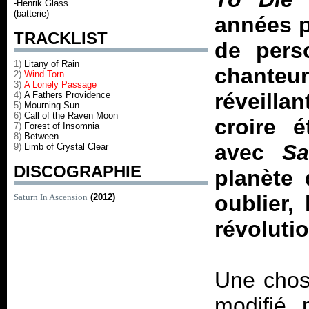
-Henrik Glass
(batterie)
années p
TRACKLIST
de pers
1)
Litany of Rain
chanteu
2)
Wind Torn
3)
A Lonely Passage
réveilla
4)
A Fathers Providence
5)
Mourning Sun
6)
Call of the Raven Moon
croire é
7)
Forest of Insomnia
8)
Between
avec
Sa
9)
Limb of Crystal Clear
DISCOGRAPHIE
planète
oublier,
Saturn In Ascension
(2012)
révolutio
Une chose
modifié 