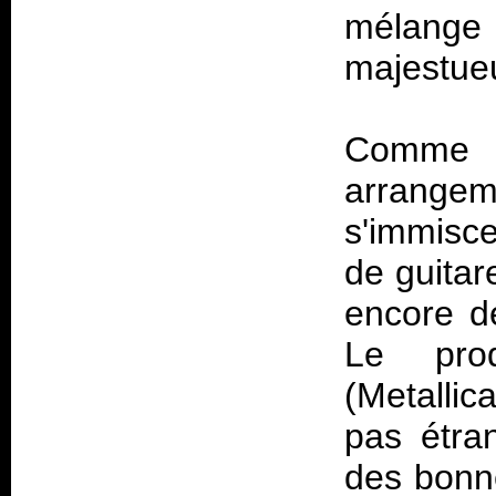
mélange
majestue
Comme t
arrange
s'immisce
de guitar
encore de
Le pro
(Metallic
pas étran
des bonne