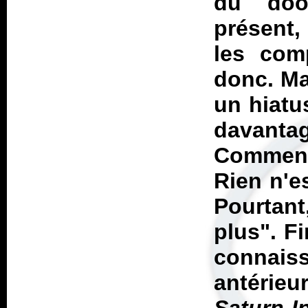
du doom
présent,
les comp
donc. Mai
un hiatu
davant
Comment
Rien n'e
Pourtant
plus". F
connaiss
antérie