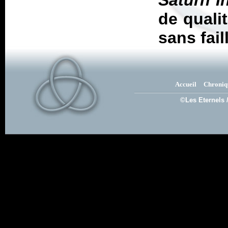
Saturn I
de quali
sans fail
Accueil
Chroniq
©Les Eternels 