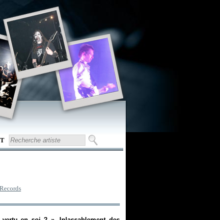
T
 Records
e vertu en soi ? ». Inlassablement des