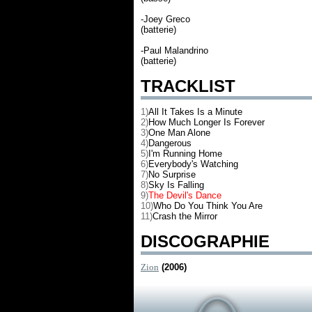
-Joey Greco
(batterie)
-Paul Malandrino
(batterie)
TRACKLIST
1)
All It Takes Is a Minute
2)
How Much Longer Is Forever
3)
One Man Alone
4)
Dangerous
5)
I'm Running Home
6)
Everybody's Watching
7)
No Surprise
8)
Sky Is Falling
9)
The Devil's Dance
10)
Who Do You Think You Are
11)
Crash the Mirror
DISCOGRAPHIE
Zion
(2006)