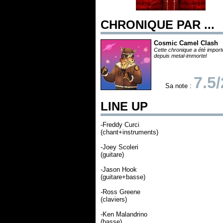
CHRONIQUE PAR ...
Cosmic Camel Clash
Cette chronique a été impor
depuis metal-immortel
7.5
Sa note :
LINE UP
-Freddy Curci
(chant+instruments)
-Joey Scoleri
(guitare)
-Jason Hook
(guitare+basse)
-Ross Greene
(claviers)
-Ken Malandrino
(basse)