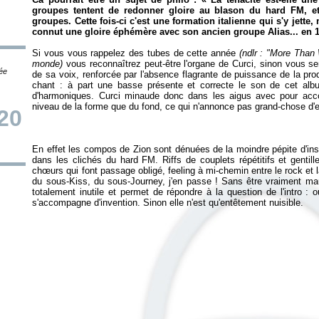
groupes tentent de redonner gloire au blason du hard FM, et
groupes. Cette fois-ci c'est une formation italienne qui s'y jette
connut une gloire éphémère avec son ancien groupe Alias... en 
Si vous vous rappelez des tubes de cette année
(ndlr : "More Than
monde)
vous reconnaîtrez peut-être l'organe de Curci, sinon vous ser
tée
de sa voix, renforcée par l'absence flagrante de puissance de la prod
chant : à part une basse présente et correcte le son de cet albu
d'harmoniques. Curci minaude donc dans les aigus avec pour ac
/20
En effet les compos de Zion sont dénuées de la moindre pépite d'ins
dans les clichés du hard FM. Riffs de couplets répétitifs et gentil
chœurs qui font passage obligé, feeling à mi-chemin entre le rock et 
du sous-Kiss, du sous-Journey, j'en passe ! Sans être vraiment m
totalement inutile et permet de répondre à la question de l'intro : o
s'accompagne d'invention. Sinon elle n'est qu'entêtement nuisible.