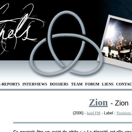
E-REPORTS
INTERVIEWS
DOSSIERS
TEAM
FORUM
LIENS
CONTAC
Zion
- Zion
(2006) -
hard FM
- Label :
Frontiers
Ca pourrait être un sujet de philo : « La ténacité est-elle un