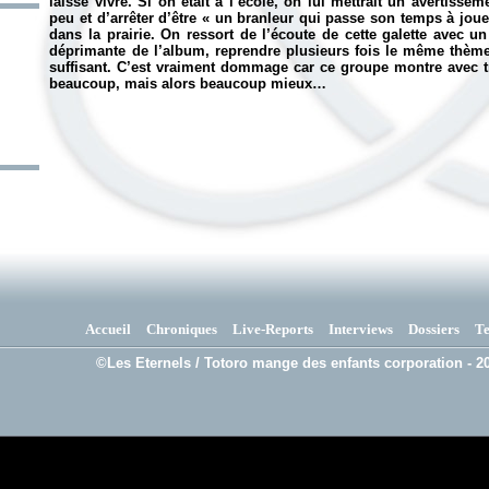
laisse vivre. Si on était à l’école, on lui mettrait un avertissem
peu et d’arrêter d’être «
un branleur qui passe son temps à joue
dans la prairie. On ressort de l’écoute de cette galette avec 
déprimante de l’album, reprendre plusieurs fois le même thème s
suffisant. C’est vraiment dommage car ce groupe montre avec t
beaucoup, mais alors beaucoup mieux…
Accueil
Chroniques
Live-Reports
Interviews
Dossiers
T
©Les Eternels / Totoro mange des enfants corporation - 20