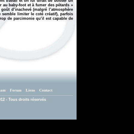
ent travail et on lui dirait de bosser un
r au baby-foot et à fumer des pétards
»
un goût d’inachevé (malgré l’atmosphère
emble limiter le coté créatif), parfois
rop de parcimonie qu’il est capable de
eam
Forum
Liens
Contact
12 - Tous droits réservés