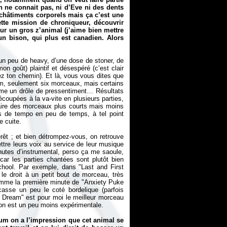
n ne connait pas, ni d’Eve ni des dents
s châtiments corporels mais ça c’est une
ette mission de chroniqueur, découvrir
r un gros z’animal (j’aime bien mettre
 un bison, qui plus est canadien. Alors
un peu de heavy, d’une dose de stoner, de
on goût) plaintif et désespéré (c’est clair
ez ton chemin). Et là, vous vous dites que
bum, seulement six morceaux, mais certains
omme un drôle de pressentiment… Résultats
coupées à la va-vite en plusieurs parties,
 faire des morceaux plus courts mais moins
s de tempo en peu de temps, à tel point
e cuite.
rêt ; et bien détrompez-vous, on retrouve
tre leurs voix au service de leur musique
nutes d’instrumental, perso ça me saoule,
ar les parties chantées sont plutôt bien
 school. Par exemple, dans "Last and First
le droit à un petit bout de morceau, très
 comme la première minute de "Anxiety Puke
asse un peu le coté bordelique (parfois
e Dream" est pour moi le meilleur morceau
ion est un peu moins expérimentale.
bum on a l’impression que cet animal se