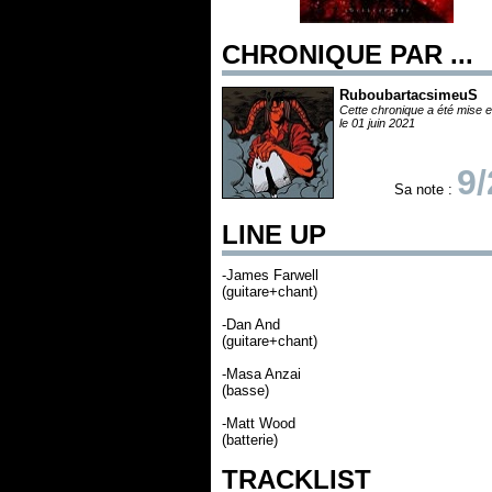
CHRONIQUE PAR ...
RuboubartacsimeuS
Cette chronique a été mise e
le 01 juin 2021
9/
Sa note :
LINE UP
-James Farwell
(guitare+chant)
-Dan And
(guitare+chant)
-Masa Anzai
(basse)
-Matt Wood
(batterie)
TRACKLIST