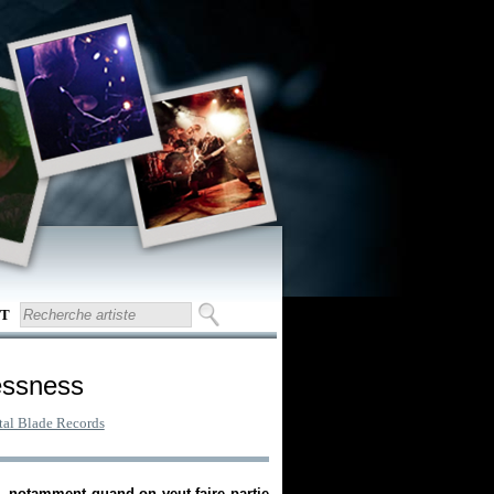
T
essness
al Blade Records
au, notamment quand on veut faire partie