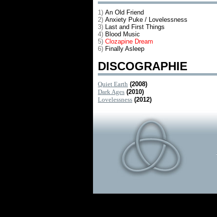
1)
An Old Friend
2)
Anxiety Puke / Lovelessness
3)
Last and First Things
4)
Blood Music
5)
Clozapine Dream
6)
Finally Asleep
DISCOGRAPHIE
Quiet Earth
(2008)
Dark Ages
(2010)
Lovelessness
(2012)