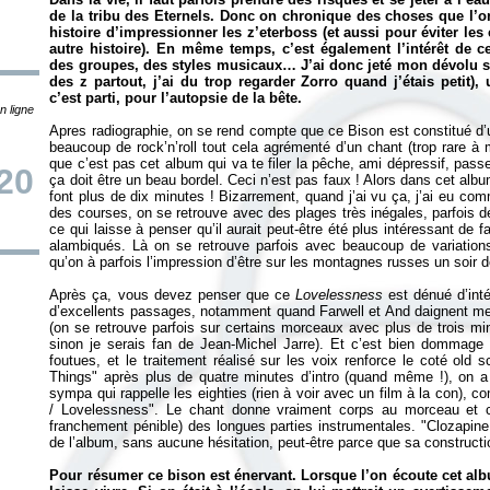
de la tribu des Eternels. Donc on chronique des choses que l’o
histoire d’impressionner les z’eterboss (et aussi pour éviter le
autre histoire). En même temps, c’est également l’intérêt de c
des groupes, des styles musicaux… J’ai donc jeté mon dévolu su
des z partout, j’ai du trop regarder Zorro quand j’étais petit),
c’est parti, pour l’autopsie de la bête.
n ligne
Apres radiographie, on se rend compte que ce Bison est constitué d’
beaucoup de rock’n’roll tout cela agrémenté d’un chant (trop rare à m
que c’est pas cet album qui va te filer la pêche, ami dépressif, pass
20
ça doit être un beau bordel. Ceci n’est pas faux ! Alors dans cet al
font plus de dix minutes ! Bizarrement, quand j’ai vu ça, j’ai eu c
des courses, on se retrouve avec des plages très inégales, parfois dé
ce qui laisse à penser qu’il aurait peut-être été plus intéressant de
alambiqués. Là on se retrouve parfois avec beaucoup de variation
qu’on à parfois l’impression d’être sur les montagnes russes un soir d
Après ça, vous devez penser que ce
Lovelessness
est dénué d’inté
d’excellents passages, notamment quand Farwell et And daignent met
(on se retrouve parfois sur certains morceaux avec plus de trois mi
sinon je serais fan de Jean-Michel Jarre). Et c’est bien dommage c
foutues, et le traitement réalisé sur les voix renforce le coté old
Things" après plus de quatre minutes d’intro (quand même !), on a 
sympa qui rappelle les eighties (rien à voir avec un film à la con),
/ Lovelessness". Le chant donne vraiment corps au morceau et c
franchement pénible) des longues parties instrumentales. "Clozapin
de l’album, sans aucune hésitation, peut-être parce que sa construct
Pour résumer ce bison est énervant. Lorsque l’on écoute cet al