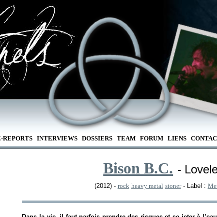
E-REPORTS
INTERVIEWS
DOSSIERS
TEAM
FORUM
LIENS
CONTAC
Bison B.C.
- Lovel
(2012) -
rock
heavy metal
stoner
- Label :
Met
Dans la vie, il faut parfois prendre des risques et se jeter à l’e