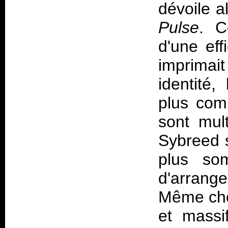
dévoile a
Pulse
. C
d'une eff
imprimai
identité
plus com
sont mult
Sybreed s
plus som
d'arrange
Même chos
et massi