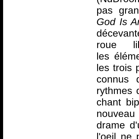
pas gran
God Is A
décevant
roue li
les élém
les trois
connus 
rythmes d
chant bip
nouveau 
drame d'
l'oeil ne