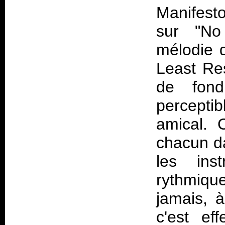
Manifesto
sur "No
mélodie 
Least Res
de fon
percepti
amical. 
chacun da
les ins
rythmiq
jamais, 
c'est e