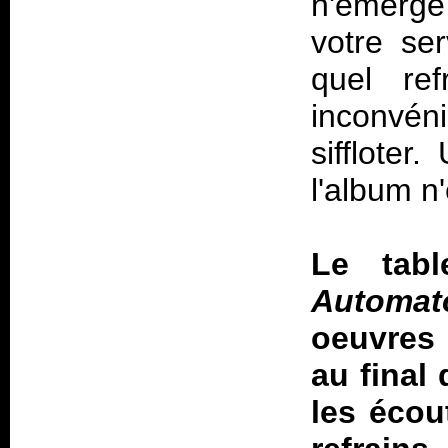
n'émerge
votre ser
quel re
inconvéni
siffloter
l'album n
Le tab
Automat
oeuvres 
au final
les écou