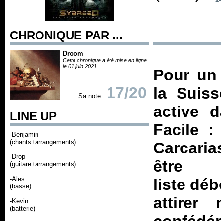
CHRONIQUE PAR ...
Droom
Cette chronique a été mise en ligne
le 01 juin 2021
Pour un 
17/20
la Suis
Sa note :
active 
LINE UP
Facile :
-Benjamin
(chants+arrangements)
Carcaria
-Drop
être
(guitare+arrangements)
-Ales
liste dé
(basse)
attirer
-Kevin
(batterie)