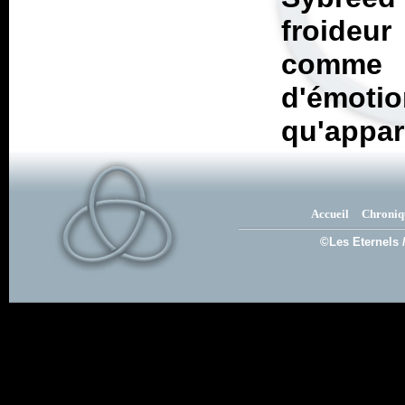
froid
comme 
d'émotio
qu'appar
Accueil
Chroniq
©Les Eternels 