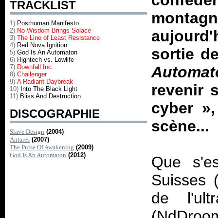
conféd
TRACKLIST
montagne
1)
Posthuman Manifesto
2)
No Wisdom Brings Solace
aujourd'
3)
The Line of Least Resistance
4)
Red Nova Ignition
sortie d
5)
God Is An Automaton
6)
Hightech vs. Lowlife
7)
Downfall Inc.
Automat
8)
Challenger
9)
A Radiant Daybreak
revenir 
10)
Into The Black Light
11)
Bliss And Destruction
cyber
»
DISCOGRAPHIE
scène...
Slave Design
(2004)
Antares
(2007)
The Pulse Of Awakening
(2009)
God Is An Automaton
(2012)
Que s'es
Suisses (
de l'ultr
(NdDroom 