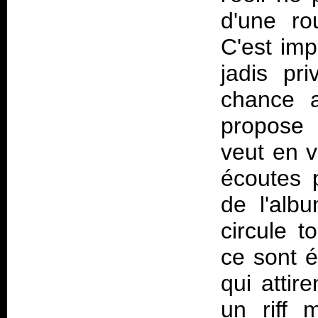
d'une ro
C'est imp
jadis pr
chance a
propose 
veut en v
écoutes p
de l'albu
circule t
ce sont é
qui attire
un riff 