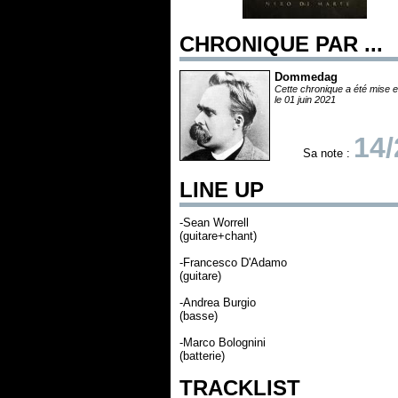
CHRONIQUE PAR ...
Dommedag
Cette chronique a été mise e
le 01 juin 2021
14/
Sa note :
LINE UP
-Sean Worrell
(guitare+chant)
-Francesco D'Adamo
(guitare)
-Andrea Burgio
(basse)
-Marco Bolognini
(batterie)
TRACKLIST