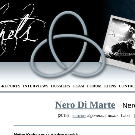
E-REPORTS
INTERVIEWS
DOSSIERS
TEAM
FORUM
LIENS
CONTAC
Nero Di Marte
- Ner
(2013) -
postcore
légèrement death
- Label :
Maître Kroboy sur un arbre perché,