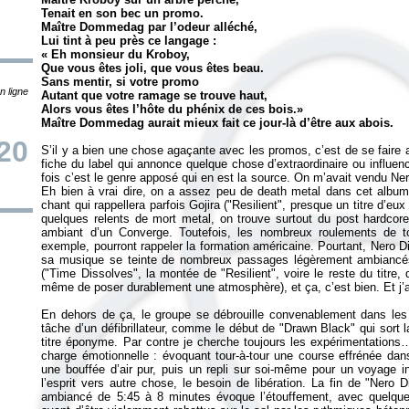
Tenait en son bec un promo.
Maître Dommedag par l’odeur alléché,
Lui tint à peu près ce langage :
«
Eh monsieur du Kroboy,
Que vous êtes joli, que vous êtes beau.
Sans mentir, si votre promo
n ligne
Autant que votre ramage se trouve haut,
Alors vous êtes l’hôte du phénix de ces bois.
»
Maître Dommedag aurait mieux fait ce jour-là d’être aux abois.
20
S’il y a bien une chose agaçante avec les promos, c’est de se faire a
fiche du label qui annonce quelque chose d’extraordinaire ou influen
fois c’est le genre apposé qui en est la source. On m’avait vendu N
Eh bien à vrai dire, on a assez peu de death metal dans cet album
chant qui rappellera parfois Gojira ("Resilient", presque un titre d’eu
quelques relents de mort metal, on trouve surtout du post hardcore
ambiant d’un Converge. Toutefois, les nombreux roulements de 
exemple, pourront rappeler la formation américaine. Pourtant, Nero Di
sa musique se teinte de nombreux passages légèrement ambiancés
("Time Dissolves", la montée de "Resilient", voire le reste du titre,
même de poser durablement une atmosphère), et ça, c’est bien. Et j’
En dehors de ça, le groupe se débrouille convenablement dans les 
tâche d’un défibrillateur, comme le début de "Drawn Black" qui sort la
titre éponyme. Par contre je cherche toujours les expérimentations…
charge émotionnelle : évoquant tour-à-tour une course effrénée dans
une bouffée d’air pur, puis un repli sur soi-même pour un voyage in
l’esprit vers autre chose, le besoin de libération. La fin de "Nero 
ambiancé de 5:45 à 8 minutes évoque l’étouffement, avec quelque 