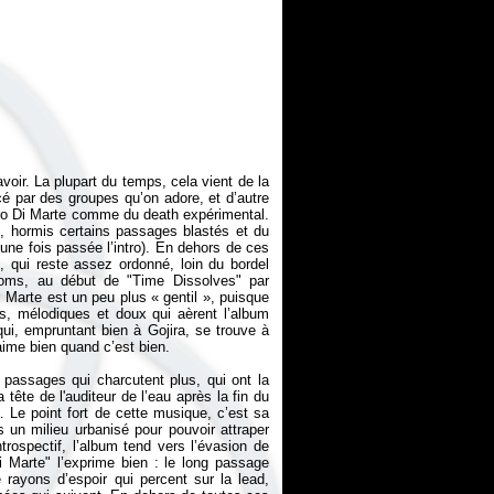
voir. La plupart du temps, cela vient de la
cé par des groupes qu’on adore, et d’autre
ero Di Marte comme du death expérimental.
, hormis certains passages blastés et du
x une fois passée l’intro). En dehors de ces
, qui reste assez ordonné, loin du bordel
toms, au début de "Time Dissolves" par
 Marte est un peu plus « gentil », puisque
, mélodiques et doux qui aèrent l’album
 qui, empruntant bien à Gojira, se trouve à
aime bien quand c’est bien.
passages qui charcutent plus, qui ont la
 tête de l'auditeur de l’eau après la fin du
 Le point fort de cette musique, c’est sa
 un milieu urbanisé pour pouvoir attraper
trospectif, l’album tend vers l’évasion de
Di Marte" l’exprime bien : le long passage
rayons d’espoir qui percent sur la lead,