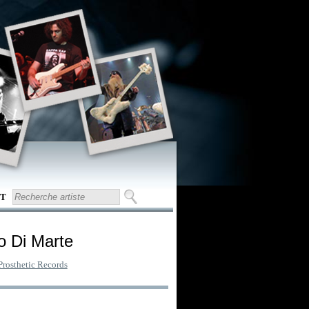
T
o Di Marte
Prosthetic Records