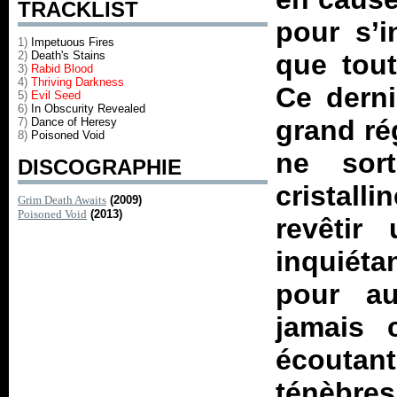
TRACKLIST
pour s’i
1)
Impetuous Fires
2)
Death's Stains
que tout
3)
Rabid Blood
4)
Thriving Darkness
Ce derni
5)
Evil Seed
6)
In Obscurity Revealed
grand ré
7)
Dance of Heresy
8)
Poisoned Void
ne sor
DISCOGRAPHIE
cristall
Grim Death Awaits
(2009)
Poisoned Void
(2013)
revêtir
inquiét
pour au
jamais 
écoutan
ténèbre