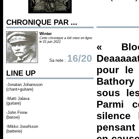
CHRONIQUE PAR ...
Winter
Cette chronique a été mise en ligne
le 01 juin 2021
«
Blo
16/20
Deaaaaa
Sa note :
pour le 
LINE UP
Bathory 
-Jonatan Johansson
(chant+guitare)
sous les
-Matti Jalava
Parmi c
(guitare)
-John Finne
silence
(basse)
pensant 
-Mikko Josefsson
(batterie)
en cause