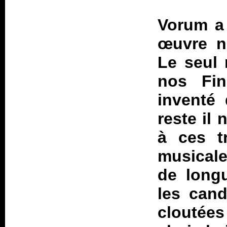
Vorum a
œuvre no
Le seul 
nos Fin
inventé 
reste il
à ces t
musicale
de long
les cand
cloutée