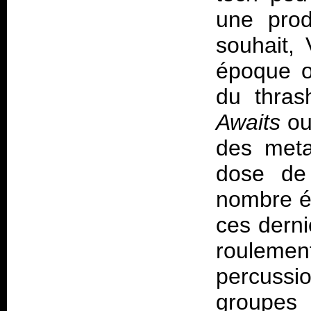
une prod
souhait,
époque où
du thra
Awaits
o
des meta
dose d
nombre él
ces derni
roulemen
percussio
groupes 