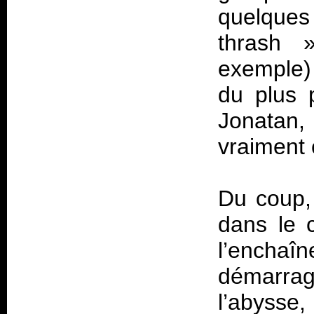
quelque
thrash
exemple) 
du plus p
Jonatan, 
vraiment 
Du coup
dans le 
l’enchaî
démarrag
l’abysse,