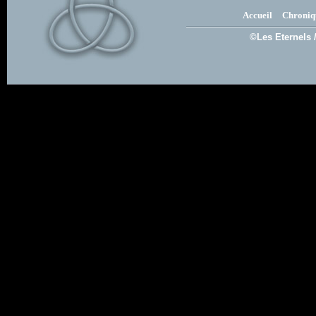
Accueil
Chroniq
©Les Eternels 