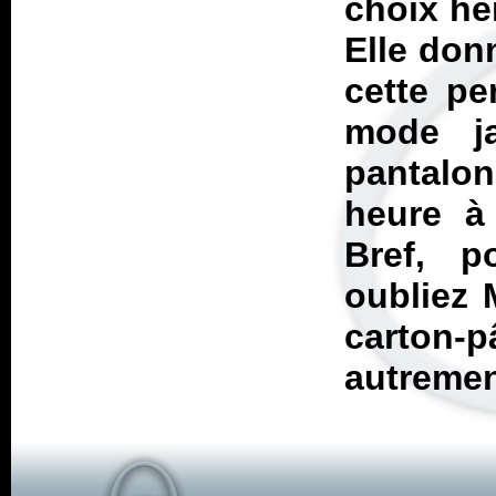
choix hei
Elle don
cette pe
mode ja
pantalo
heure à 
Bref, p
oubliez 
carton-
autremen