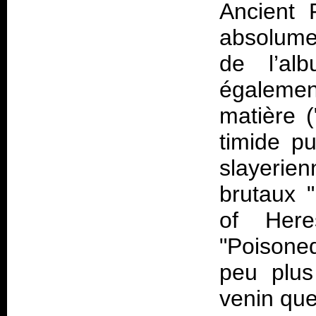
Ancient R
absolumen
de l’al
également
matière (
timide pu
slayerie
brutaux 
of Here
"Poisone
peu plus
venin que 