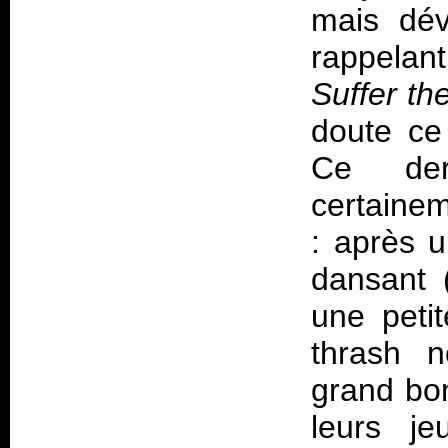
mais dév
rappelan
Suffer th
doute ce
Ce der
certaine
: après 
dansant (
une peti
thrash n
grand bo
leurs j