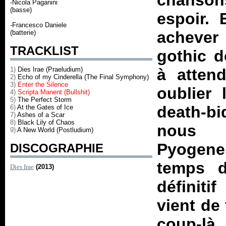
chansons
-Nicola Paganini
(basse)
espoir. 
-Francesco Daniele
achever
(batterie)
TRACKLIST
gothic 
1)
Dies Irae (Praeludium)
à attend
2)
Echo of my Cinderella (The Final Symphony)
3)
Enter the Silence
oublier 
4)
Scripta Manent (Bullshit)
5)
The Perfect Storm
death-b
6)
At the Gates of Ice
7)
Ashes of a Scar
8)
Black Lily of Chaos
nous
9)
A New World (Postludium)
Pyogen
DISCOGRAPHIE
temps d
Dies Irae
(2013)
définiti
vient de 
coup-là