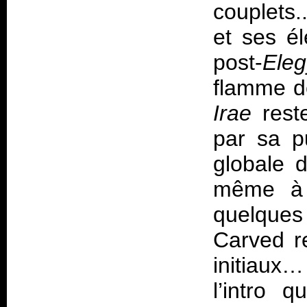
couplets.
et ses é
post-
Ele
flamme de
Irae
rest
par sa p
globale 
même à r
quelques 
Carved r
initiaux…
l’intro 