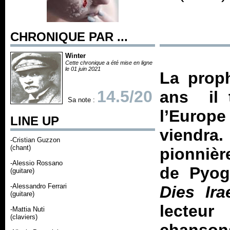
CHRONIQUE PAR ...
Winter
Cette chronique a été mise en ligne
le 01 juin 2021
La proph
14.5/20
ans il 
Sa note :
l’Europe
LINE UP
viendra
-Cristian Guzzon
(chant)
pionnièr
-Alessio Rossano
de Pyog
(guitare)
-Alessandro Ferrari
Dies Ira
(guitare)
lecteur
-Mattia Nuti
(claviers)