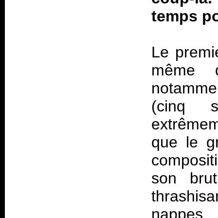
temps po
Le premi
même d
notamme
(cinq s
extrêmem
que le gr
composit
son brut
thrashi
nappes 