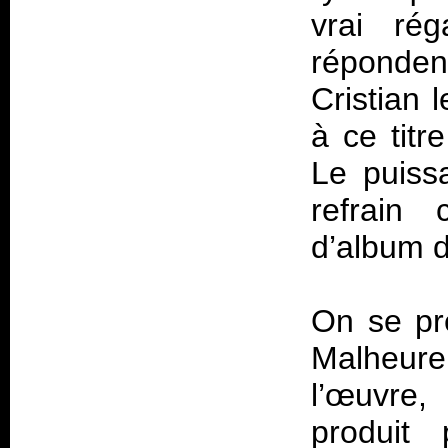
vrai rég
réponde
Cristian 
à ce titr
Le puissa
refrain 
d’album d
On se pre
Malheur
l’œuvre,
produit