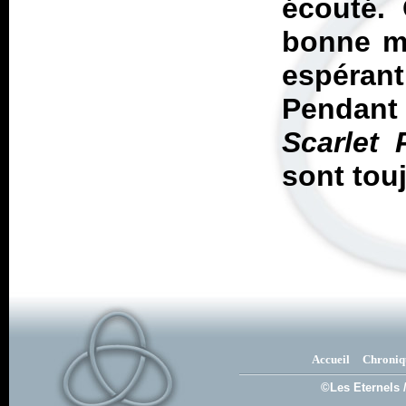
écouté. 
bonne mi
espéran
Pendant
Scarlet 
sont tou
Accueil
Chroniq
©Les Eternels 