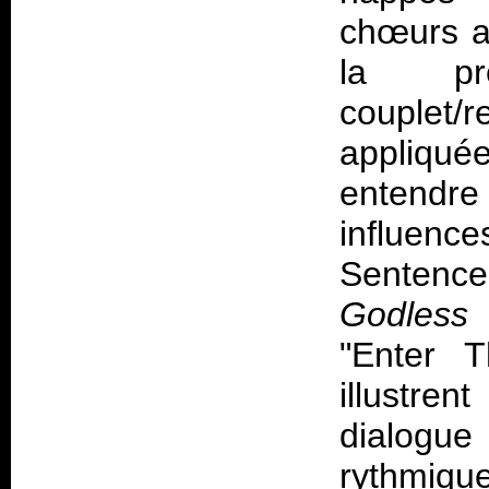
chœurs a
la pré
couplet/
appliqué
entendr
influenc
Sentenc
Godless 
"Enter T
illustren
dialogue
rythmique