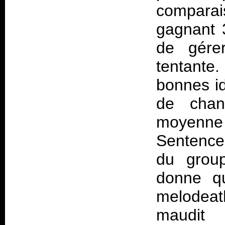
comparai
gagnant 
de gére
tentante.
bonnes i
de chan
moyenne 
Sentence
du group
donne qu
melodeath
maudit 