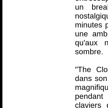
un brea
nostalgi
minutes p
une ambi
qu'aux 
sombre.
"The Clo
dans son 
magnifi
pendant 
claviers