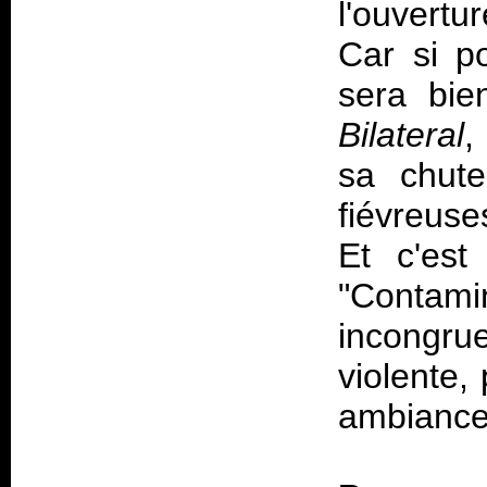
l'ouvertu
Car si p
sera bie
Bilateral
,
sa chute
fiévreuse
Et c'est
"Contam
incongru
violente,
ambiance 