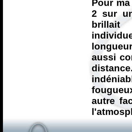
Pour ma 
2 sur u
brilla
individu
longueu
aussi co
distan
indéni
fougueu
autre fa
l'atmosp