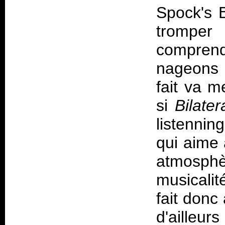
Spock's 
tromper 
compre
nageons 
fait va m
si
Bilater
listenning
qui aime 
atmosph
musicali
fait donc 
d'ailleu