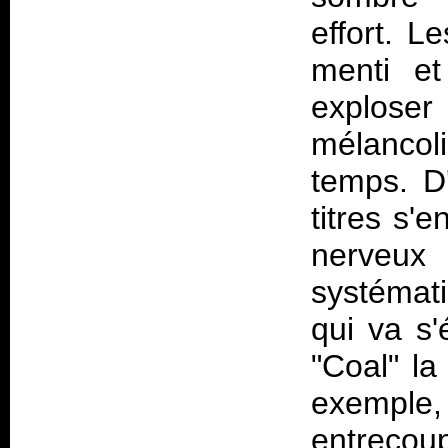
effort. L
menti e
explose
mélanco
temps. D
titres s'e
nerveux 
systémat
qui va s
"Coal" la
exemple
entrecoup