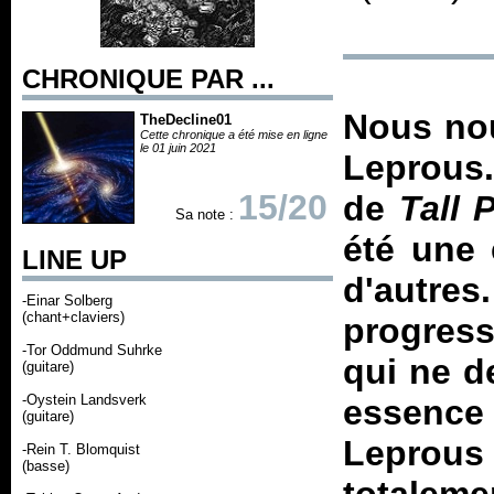
CHRONIQUE PAR ...
Nous nou
TheDecline01
Cette chronique a été mise en ligne
le 01 juin 2021
Leprous
15/20
de
Tall
Sa note :
été une
LINE UP
d'autr
-Einar Solberg
(chant+claviers)
progress
-Tor Oddmund Suhrke
qui ne d
(guitare)
-Oystein Landsverk
essenc
(guitare)
Leprou
-Rein T. Blomquist
(basse)