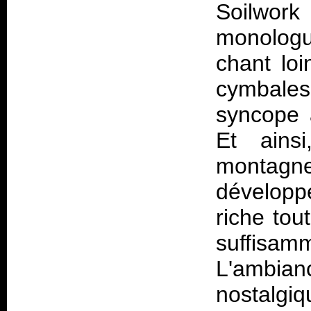
Soilwork
monologu
chant loi
cymbale
syncope 
Et ains
montagne
développ
riche tou
suffisam
L'ambia
nostalgi