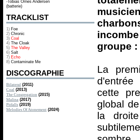
totalem
-Tobias Ornes Andersen
(batterie)
musicie
TRACKLIST
charbons
1)
Foe
incombe 
2)
Chronic
3)
Coal
4)
The Cloak
groupe :
5)
The Valley
6)
Salt
7)
Echo
8)
Contaminate Me
La premi
DISCOGRAPHIE
d'entrée
Bilateral
(2011)
cette pr
Coal
(2013)
The Congregation
(2015)
Malina
(2017)
global de
Pitfalls
(2019)
Melodies Of Atonement
(2024)
la droi
subtilem
sombre 