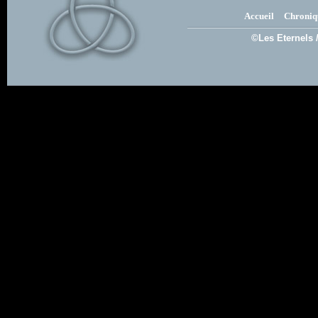
Accueil
Chroniq
©Les Eternels 