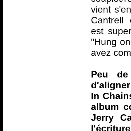
vient s'e
Cantrell
est supe
"Hung on 
avez com
Peu de
d'aligne
In Chain
album co
Jerry C
l'écritu