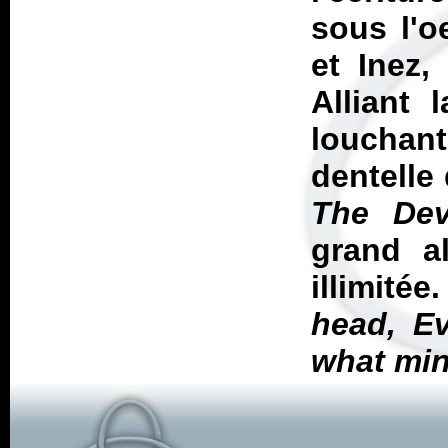
sous l'o
et Inez,
Alliant 
louchant
dentelle
The Dev
grand a
illimitée
head, Ev
what mi