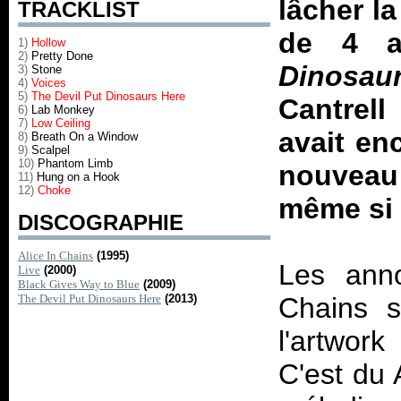
lâcher l
TRACKLIST
de 4 a
1)
Hollow
2)
Pretty Done
Dinosau
3)
Stone
4)
Voices
5)
The Devil Put Dinosaurs Here
Cantrel
6)
Lab Monkey
7)
Low Ceiling
avait en
8)
Breath On a Window
9)
Scalpel
10)
Phantom Limb
nouveau
11)
Hung on a Hook
12)
Choke
même si 
DISCOGRAPHIE
Alice In Chains
(1995)
Les anno
Live
(2000)
Black Gives Way to Blue
(2009)
The Devil Put Dinosaurs Here
(2013)
Chains s
l'artwork
C'est du 