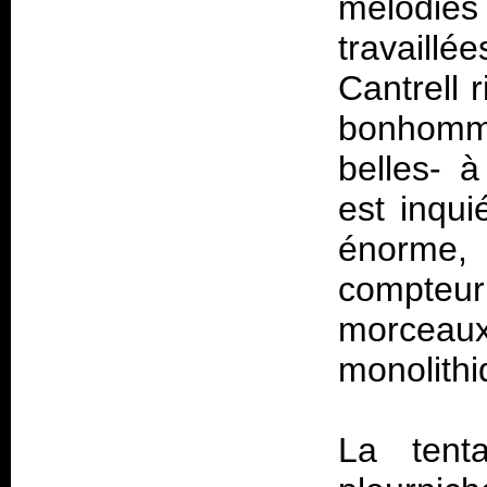
mélodies
travaillé
Cantrell r
bonhomm
belles- à
est inqui
énorme, 
compteur
morcea
monolithi
La tent