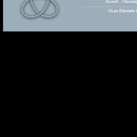
Accueil
Chroniq
©Les Eternels 