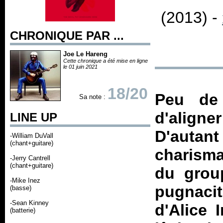
(2013) -
CHRONIQUE PAR ...
Joe Le Hareng
Cette chronique a été mise en ligne
le 01 juin 2021
18/20
Peu de
Sa note :
d'align
LINE UP
D'autant
-William DuVall
(chant+guitare)
charisma
-Jerry Cantrell
(chant+guitare)
du group
-Mike Inez
pugnacit
(basse)
-Sean Kinney
d'Alice 
(batterie)