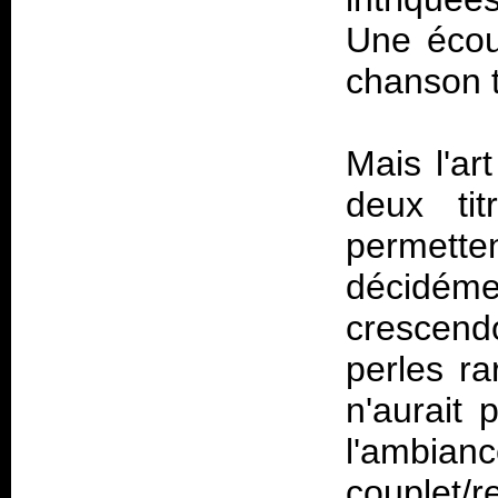
Une écou
chanson ti
Mais l'ar
deux tit
permetten
décidéme
crescend
perles ra
n'aurait 
l'ambi
couplet/r