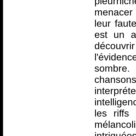
pleurnic
menacer 
leur faut
est un a
découvr
l'éviden
sombre. 
chanson
interpré
intellige
les riff
mélanco
intriquée