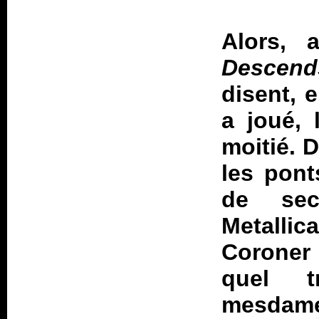
Alors, 
Descend
disent, 
a joué, 
moitié. 
les pont
de sec
Metalli
Coroner 
quel t
mesdame