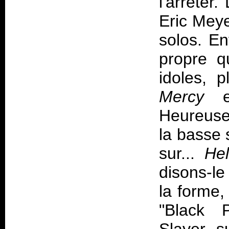
l'arrêter.
Eric Meye
solos. En
propre q
idoles, 
Mercy
et
Heureuse
la basse
sur...
Hel
disons-le
la forme,
"Black P