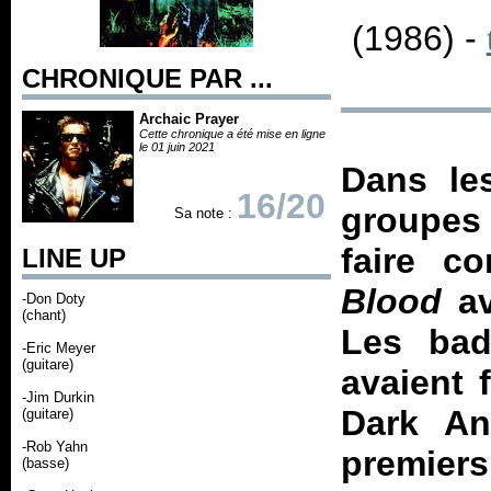
(1986) -
CHRONIQUE PAR ...
Archaic Prayer
Cette chronique a été mise en ligne
le 01 juin 2021
Dans le
16/20
groupes 
Sa note :
faire c
LINE UP
Blood
av
-Don Doty
(chant)
Les bad
-Eric Meyer
(guitare)
avaient 
-Jim Durkin
Dark An
(guitare)
-Rob Yahn
premier
(basse)