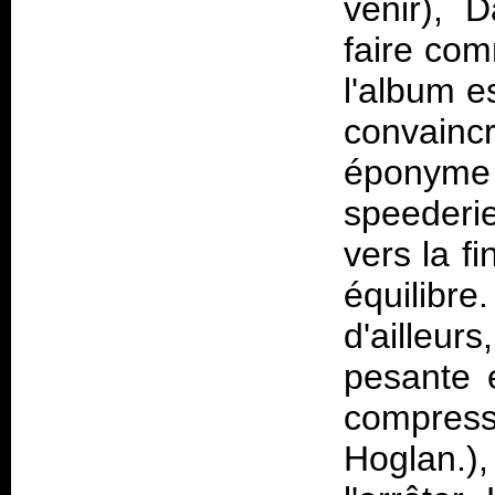
venir), 
faire com
l'album e
convainc
éponym
speederi
vers la f
équilib
d'ailleur
pesante 
compres
Hoglan.)