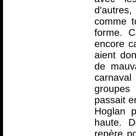
d'autres,
comme tou
forme. C
encore ca
aient do
de mauva
carnaval
groupes
passait 
Hoglan p
haute. D
repère p