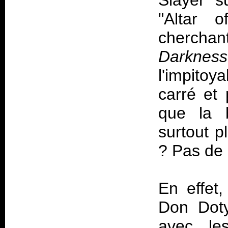
Slayer s
"Altar o
cherchan
Darknes
l'impitoy
carré et 
que la b
surtout p
? Pas de 
En effet
Don Doty
avec les