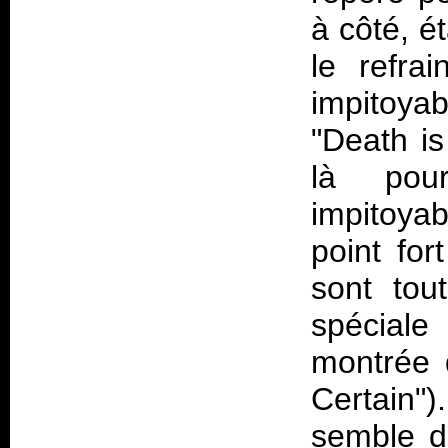
à côté, ét
le refra
impitoya
"Death is
là pou
impitoyab
point for
sont tou
spécial
montrée 
Certain")
semble di