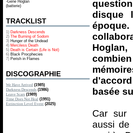
questio
-Gene Hoglan
(batterie)
disque 
TRACKLIST
époque
1)
Darkness Descends
collabo
2)
The Burning of Sodom
3)
Hunger of the Undead
Hoglan, 
4)
Merciless Death
5)
Death is Certain (Life is Not)
6)
Black Procphecies
combie
7)
Perish in Flames
mémoires
DISCOGRAPHIE
d'accord
We Have Arrived
(1985)
basée sur
Darkness Descends
(1986)
Leave Scars
(1989)
Time Does Not Heal
(1991)
Extinction Level Event
(2025)
Car sur 
aussi de