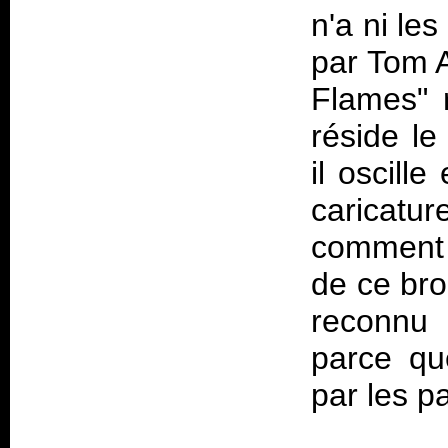
n'a ni les
par Tom 
Flames" 
réside l
il oscill
caricat
comment 
de ce bro
reconnu 
parce q
par les pa