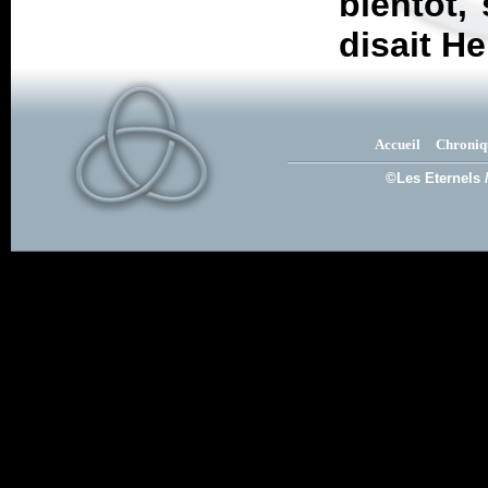
bientôt,
disait H
Accueil
Chroniq
©Les Eternels 