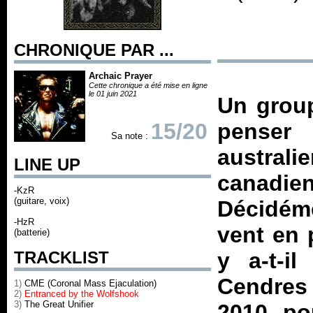
CHRONIQUE PAR ...
Archaic Prayer
Cette chronique a été mise en ligne
le 01 juin 2021
Un group
15/20
pense
Sa note :
austral
LINE UP
canadi
-KzR
(guitare, voix)
Décidéme
-HzR
vent en 
(batterie)
TRACKLIST
y a-t-i
Cendres 
1)
CME (Coronal Mass Ejaculation)
2)
Entranced by the Wolfshook
3)
The Great Unifier
2010, po