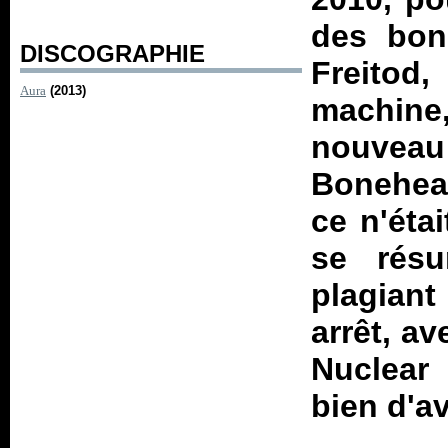
des bon
DISCOGRAPHIE
Freitod,
Aura
(2013)
machine
nouveau l
Bonehead
ce n'éta
se rés
plagian
arrêt, a
Nuclear
bien d'av