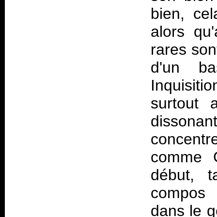
bien, cel
alors qu
rares son
d'un ba
Inquisiti
surtout 
dissona
concentr
comme G
début, t
compos s
dans le g