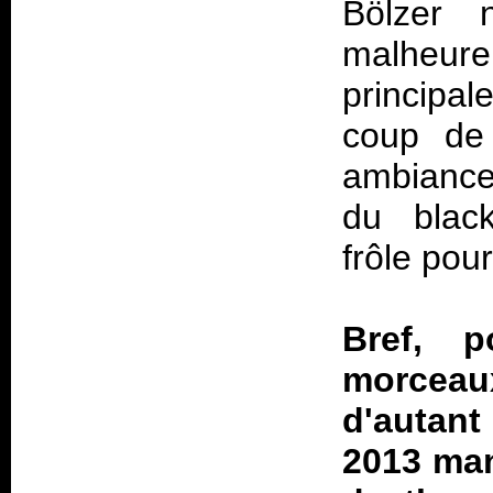
Bölzer 
malheure
principa
coup de
ambiance 
du black
frôle pour
Bref, p
morceaux,
d'autant
2013 ma