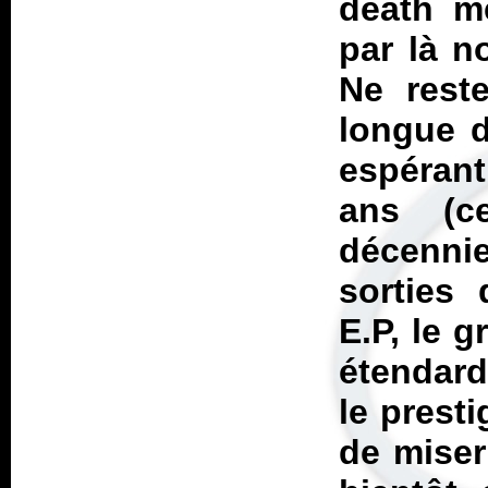
death me
par là n
Ne rest
longue d
espéran
ans (c
décennie
sorties 
E.P, le 
étendard
le prest
de miser