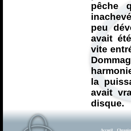
pêche q
inachevé
peu déve
avait ét
vite entr
Dommage
harmonie
la puiss
avait vr
disque.
Accueil
Chroniq