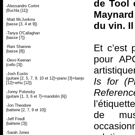
de Tool 
-Alessandro Cortini
(Buchla [11])
Maynard 
-Matt McJunkins
du vin. I
(basse [3, 4 et 9])
-Tanya O'Callaghan
(basse [7])
Et c’est
-Rani Sharone
(basse [8])
pour APC
-Devo Keenan
(cello [3])
artistiqu
-Josh Eustis
(guitare [2, 5, 7, 9, 10 et 12]+piano [3]+banjo
Is for (
[12]+erhu [12])
Referen
-Jonny Polonsky
(guitare [1, 3, 6 et 7]+mandolin [6])
l’étiquet
-Jon Theodore
(batterie [2, 7, 9 et 10])
de mus
-Jeff Friedl
occasionn
(batterie [3])
-Sarah Jones