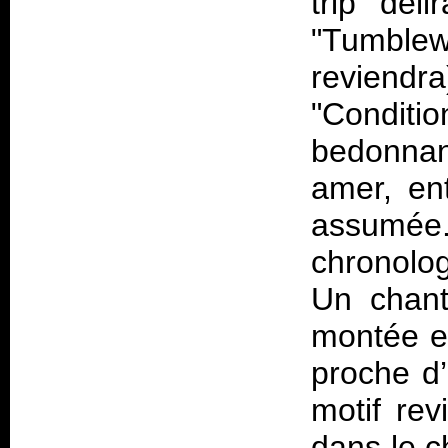
trip dél
"Tumblew
reviendr
"Conditi
bedonnan
amer, ent
assum
chronolo
Un chant
montée en
proche d’
motif rev
dans le c