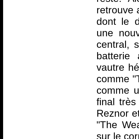
retrouve 
dont le d
une nouv
central,
batterie
vautre hé
comme "Th
comme un
final trè
Reznor e
"The Wea
sur le cor