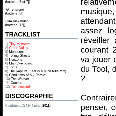
relative
(batterie [6 et 7])
musique,
-Gil Sharone
(batterie [8])
attendant
-Tim Alexander
(batterie [12])
assez lo
TRACKLIST
réveiller
1)
Tiny Monsters
courant 
2)
Green Valley
3)
Monsoons
4)
Telling Ghosts
va jouer 
5)
Horizons
6)
Man Overboard
du Tool, 
7)
Toma
8)
The Rapture (Fear is a Mind Killa Mix)
9)
Conditions of My Parole
?
10)
The Weaver
11)
Oceans
12)
Tumbleweed
DISCOGRAPHIE
Contrair
penser, c
Conditions Of My Parole
(2011)