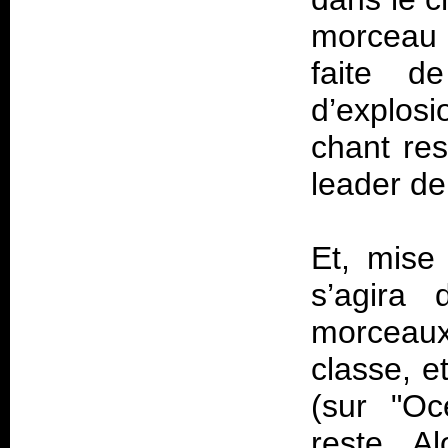
morceau 
faite 
d’explosi
chant res
leader de
Et, mise 
s’agira
morceaux
classe, e
(sur "Oc
reste. A