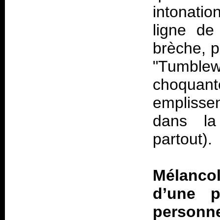
intonati
ligne de
brèche, p
"Tumblew
choquan
emplissen
dans la
partout).
Mélanco
d’une p
personn