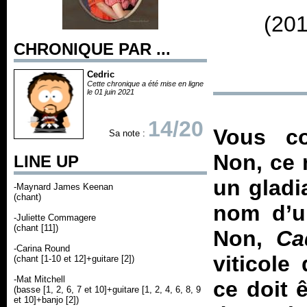
(201
CHRONIQUE PAR ...
Cedric
Cette chronique a été mise en ligne
le 01 juin 2021
14/20
Vous c
Sa note :
Non, ce 
LINE UP
un gladi
-Maynard James Keenan
(chant)
nom d’u
-Juliette Commagere
(chant [11])
Non,
Ca
-Carina Round
viticole
(chant [1-10 et 12]+guitare [2])
-Mat Mitchell
ce doit 
(basse [1, 2, 6, 7 et 10]+guitare [1, 2, 4, 6, 8, 9
et 10]+banjo [2])