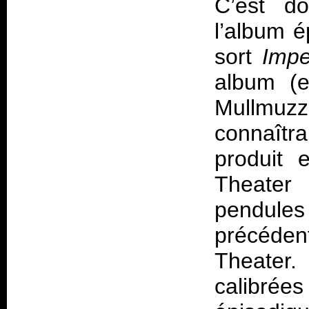
C’est d
l’album 
sort
Imp
album (e
Mullmuzz
connaîtr
produit 
Theater 
pendules 
précéde
Theater.
calibrée