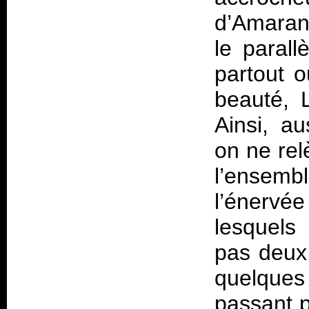
d’Amarant
le parall
partout o
beauté, 
Ainsi, a
on ne rel
l’ensem
l’énervé
lesquels
pas deux
quelque
passant p