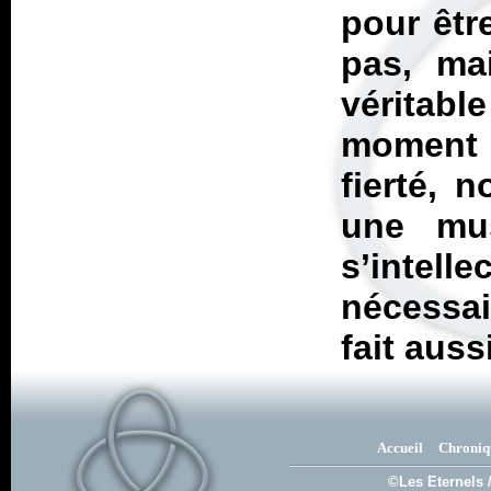
pour êtr
pas, ma
véritabl
moment 
fierté, 
une mu
s’intel
nécess
fait aus
Accueil
Chroniq
©Les Eternels 