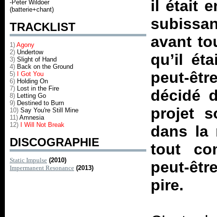
il était
-Peter Wildoer
(batterie+chant)
subissan
TRACKLIST
avant to
1)
Agony
2)
Undertow
qu’il ét
3)
Slight of Hand
4)
Back on the Ground
peut-êtr
5)
I Got You
6)
Holding On
7)
Lost in the Fire
décidé 
8)
Letting Go
9)
Destined to Burn
projet s
10)
Say You're Still Mine
11)
Amnesia
12)
I Will Not Break
dans la 
DISCOGRAPHIE
tout co
Static Impulse
(2010)
peut-être
Impermanent Resonance
(2013)
pire.