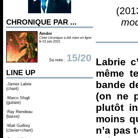
(201
mod
CHRONIQUE PAR ...
Amdor
Cette chronique a été mise en ligne
le 01 juin 2021
15/20
Labrie c
Sa note :
même te
LINE UP
bande de
-James Labrie
(chant)
(on ne p
-Marco Sfogli
(guitare)
plutôt in
-Ray Riendeau
moins qu
(basse)
-Matt Guillory
n’a pas 
(clavier+chant)