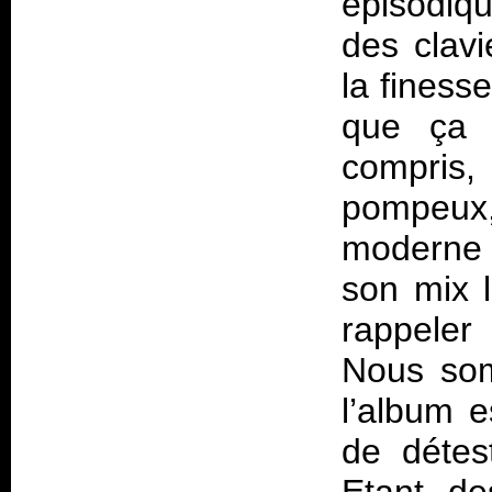
épisodiqu
des clavi
la finesse
que ça a
compris, 
pompeux,
moderne g
son mix l
rappeler
Nous som
l’album e
de détes