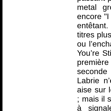
metal gr
encore "I
entêtant
titres pl
ou l’ench
You’re St
première
seconde
Labrie n
aise sur 
; mais il
à signa