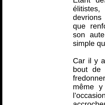
Etant de
élitiste
devrions 
que renf
son aute
simple q
Car il y
bout de 
fredonner
même y f
l’occasi
accroche