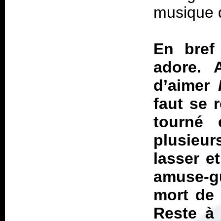
musique 
En bref
adore. 
d’aimer
faut se 
tourné
plusieu
lasser e
amuse-gu
mort de 
Reste à 