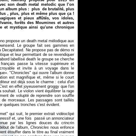
avec son death metal melodic que l’on
 un album plus : plus de brutalité, plus
plus , plus, plus et même plus que ça !
giques et pieux affûtés, vos idoles,
lvanie, forêts des Moumines et autres
e et mystique ainsi qu'une chronique
ono propose un death metal mélodique aux
ownsend. Le groupe fait ses gammes en
u Decapitated. Ne propose pas de démo ni
ritique et leur permettant de se revendiquer
abord labellisé death le groupe se cherche
français passe la vitesse supérieure et
ncroyable et invite à un voyage dans le
que». "Chronicles" qui ouvre l'album donne
ation est magnifique et, même si le court
auditeur est déjà sous le charme : celui d'un
C'est en effet joyeusement groggy que l'on
 souhait. Le violon vient équilibrer la rage
ment de volupté de reprendre son souffle
ut de morceaux. Les passages sont taillés
uer quelques tronches c'est évident.
et" qui suit, le premier extrait vidéoclipé
épressif et, une fois passé un annonciateur
nue par les lignes douces du crincrin
 début de l'album,
Chronicles
nous enfonce
ent étouffer dans le titre au final vraiment