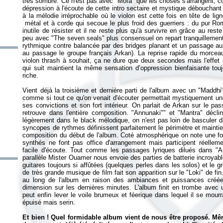
très sombre. Ce n'est pas avec "Mòfa" que les choses s'arrangent;
dépression à l'écoute de cette intro sectaire et mystique débouchan
à la mélodie irréprochable où le violon est cette fois en tête de li
métal et à corde qui secoue le plus froid des guerriers : du pur Ro
inutile de résister et il ne reste plus qu'à survivre en grâce au re
peu avec "The seven seals" plus consensuel on repart tranquillement
rythmique contre balancée par des bridges planant et un passage aux
au passage le groupe français Arkan). La reprise rapide du morceau
violon thrash à souhait, ça ne dure que deux secondes mais l'effet
qui suit maintient la même sensation d’oppression bienfaisante touj
riche.
Vient déjà la troisième et dernière parti de l'album avec un "Maddhi's
comme si tout ce qu'on venait d'écouter permettait mystiquement un
ses convictions et son fort intérieur. On parlait de Arkan sur le p
retrouve dans l'entière composition. "Annunaki"" et "Mantra" déclin
légèrement dans le black mélodique, on n'est pas loin de basculer d
syncopes de rythmes définissent parfaitement le périmètre et mainti
composition du début de l'album. Coté atmosphérique on note une fo
synthés ne font pas office d'arrangement mais participent réelle
facile d'écoute. Tout comme les passages lyriques dilués dans "A
parallèle Mister Ouamer nous envoie des parties de batterie incroyabl
guitares toujours si affûtées (quelques perles dans les solos) et le g
de très grande musique de film fait son apparition sur le "Loki" de fin
au long de l'album en raison des ambiances et puissances créée
dimension sur les dernières minutes. L'album finit en trombe avec un
peut enfin lever le voile brumeux et féerique dans lequel il se mourr
épuisé mais serin.
Et bien ! Quel formidable album vient de nous être proposé. Même