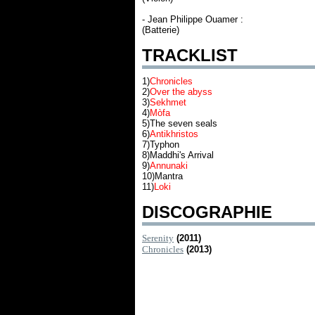
- Jean Philippe Ouamer :
(Batterie)
TRACKLIST
1)
Chronicles
2)
Over the abyss
3)
Sekhmet
4)
Mòfa
5)The seven seals
6)
Antikhristos
7)Typhon
8)Maddhi's Arrival
9)
Annunaki
10)Mantra
11)
Loki
DISCOGRAPHIE
Serenity
(2011)
Chronicles
(2013)