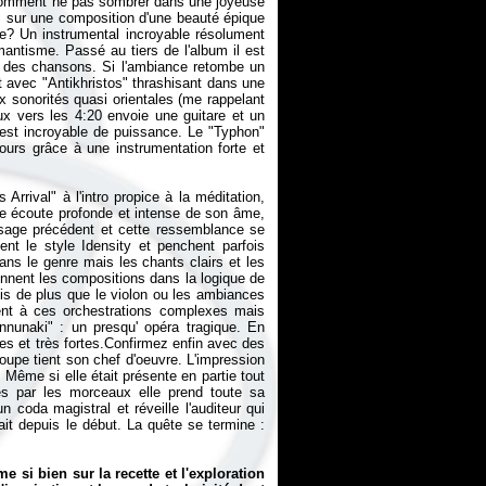
 comment ne pas sombrer dans une joyeuse
t sur une composition d'une beauté épique
gne? Un instrumental incroyable résolument
mantisme. Passé au tiers de l'album il est
ste des chansons. Si l'ambiance retombe un
 avec "Antikhristos" thrashisant dans une
 sonorités quasi orientales (me rappelant
x vers les 4:20 envoie une guitare et un
 est incroyable de puissance. Le "Typhon"
ours grâce à une instrumentation forte et
 Arrival" à l'intro propice à la méditation,
e écoute profonde et intense de son âme,
assage précédent et cette ressemblance se
ent le style Idensity et penchent parfois
ans le genre mais les chants clairs et les
ennent les compositions dans la logique de
is de plus que le violon ou les ambiances
ment à ces orchestrations complexes mais
nnunaki" : un presqu' opéra tragique. En
es et très fortes.Confirmez enfin avec des
roupe tient son chef d'oeuvre. L'impression
. Même si elle était présente en partie tout
s par les morceaux elle prend toute sa
 coda magistral et réveille l'auditeur qui
ait depuis le début. La quête se termine :
 si bien sur la recette et l'exploration