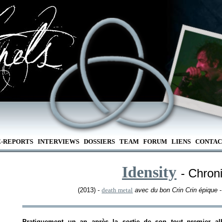
E-REPORTS
INTERVIEWS
DOSSIERS
TEAM
FORUM
LIENS
CONTAC
Idensity
- Chron
(2013) -
death metal
avec du bon Crin Crin épique
Pratiquement un an après la sortie de son tout premier a