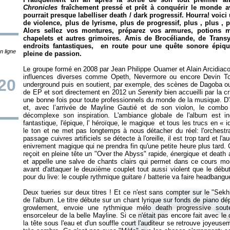
Chronicles
fraîchement pressé et prêt à conquérir le monde 
pourrait presque labelliser death / dark progressif. Hourra! voici
de violence, plus de lyrisme, plus de progressif, plus , plus , 
Alors sellez vos montures, préparez vos armures, potions ma
chapelets et autres grimoires. Amis de Brocéliande, de Transy
endroits fantastiques, en route pour une quête sonore épiqu
n ligne
pleine de passion.
Le groupe formé en 2008 par
Jean Philippe
Ouamer et Alain Arcidiac
influences diverses comme Opeth, Nevermore ou encore Devin T
20
underground puis en soutient, par exemple, des scènes de Dagoba o
de EP et sort directement en 2012 un
Serenity
bien accueilli par la c
une bonne fois pour toute professionnels du monde de la musique. D'
et, avec l
’arrivée de Mayline Gautié et de son violon, le combo 
décomplexe son inspiration.
L'ambiance globale de l'album est i
fantastique, l'épique, l' héroïque, le magique et tous les trucs en «
i
le ton et ne met pas longtemps à nous détacher du réel: l'orchestr
passage cuivres artificiels se détecte à l'oreille, il est trop tard et l'
enivrement magique qui ne prendra fin qu'une petite heure plus tard. 
reçoit en pleine tête un "Over the Abyss" rapide, énergique et death a
et appelle une salve de chants clairs qui permet dans ce cours mo
avant d'attaquer le deuxième couplet tout aussi violent que le déb
pour du live: le couple rythmique guitare / batterie va faire headbang
Deux tueries sur deux titres ! Et ce n'est sans compter sur le "Sekhm
de l'album. Le titre débute sur un chant lyrique sur fonds de piano d
growlement, envoie une rythmique mélo death progressive soute
ensorceleur de la belle Mayline. Si ce n'était pas encore fait avec le
la tête sous l'eau et d'un souffle court l'auditeur se retrouve joyeusem