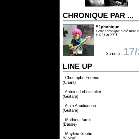
CHRONIQUE PAR ...
S1phonique
Cette chronique a été mise e
le 01 juin 2021
17/
Sa note :
LINE UP
- Christophe Ferreira
(Chant)
- Antoine Leboisselier
(Guitare)
- Alain Arcidiacono
(Guitare)
- Mathieu Jarrot
(Basse)
- Mayline Gautié
(Violon)