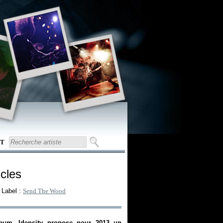
T
icles
- Label :
Send The Wood
lbum, Idensity propose pour 2013 un